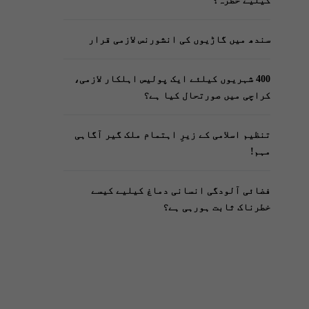
کیلیے خطرہ؟
سندھ میں گاڑیوں کی انشورنس لازمی قرار
400 شہریوں کیلئے ایک پولیس اہلکار لازمی،
کراچی میں صورتحال کیا ہے؟
تنظیم اسلامی کے زیرِ اہتمام ملک گیر آگاہی
مہم!
فضائی آلودگی انسانی دماغ کیلیے کیسے
خطرناک ثابت ہورہی ہے؟