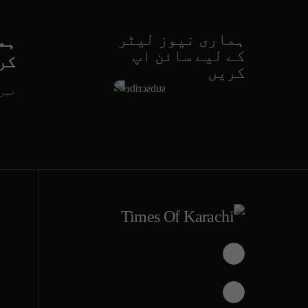
ہماری نیوز لیٹر
ہم
کے لیے سائن اپ
کر
کریں
خبری