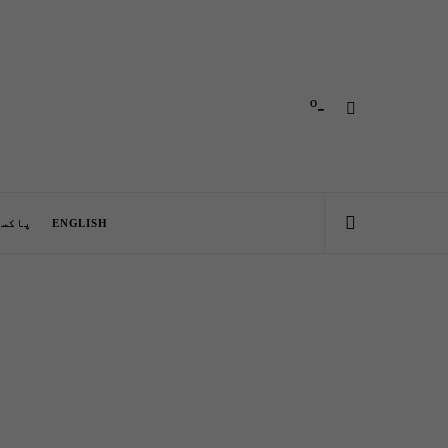
-º
ENGLISH
پاکست