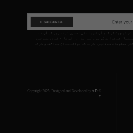
SUBSCRIBE
کس کو چیک کر کے، آپ اس بات کی تصدیق کرتے ہیں کہ آپ نے
تعمال کی شرائط کو پڑھ لیا ہے اور اس فارم کے ذریعے جمع
ئی معلومات کے ذخیرہ کرنے کے حوالے سے ان سے اتفاق کرتے
A D
© Copyright 2025. Designed and Developed by
Y