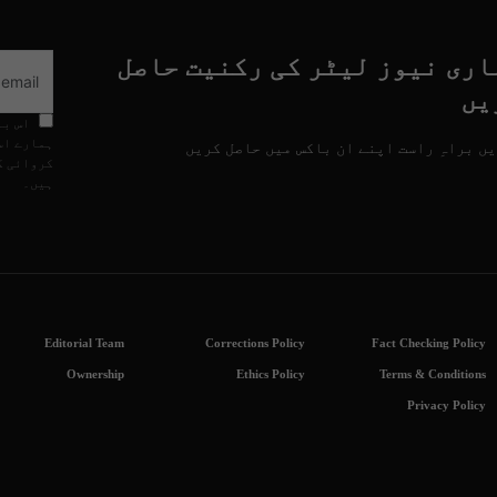
اری نیوز لیٹر کی رکنیت حاصل
یں
اس با
ہمارے اس
ں براہِ راست اپنے ان باکس میں حاصل کریں
کروائی گ
ہیں۔
Editorial Team
Corrections Policy
Fact Checking Policy
Ownership
Ethics Policy
Terms & Conditions
Privacy Policy