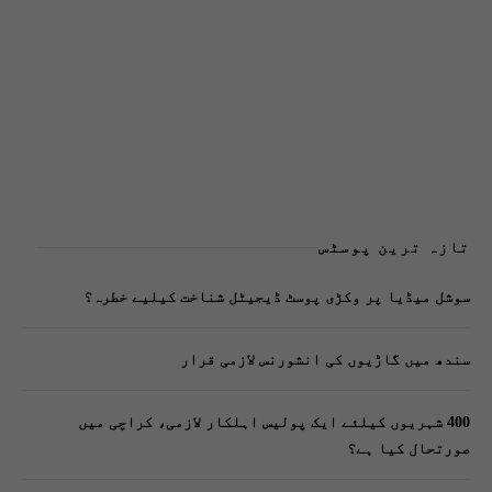
تازہ ترین پوسٹس
سوشل میڈیا پر وکڑی پوسٹ ڈیجیٹل شناخت کیلیے خطرہ؟
سندھ میں گاڑیوں کی انشورنس لازمی قرار
400 شہریوں کیلئے ایک پولیس اہلکار لازمی، کراچی میں
صورتحال کیا ہے؟