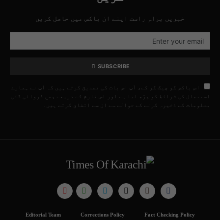
خبریں براہِ راست اپنے ان باکس میں حاصل کریں
SUBSCRIBE
اس باکس کو چیک کر کے، آپ اس بات کی تصدیق کرتے ہیں کہ آپ نے ہمارے
استعمال کی شرائط کو پڑھ لیا ہے اور اس فارم کے ذریعے جمع کروائی گئی
معلومات کے ذخیرہ کرنے کے حوالے سے ان سے اتفاق کرتے ہیں۔
Editorial Team
Corrections Policy
Fact Checking Policy