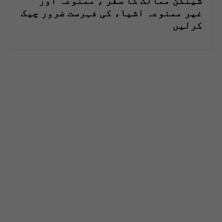
شینگن ممالک کا سفر ، ممنوعہ اور
غیر ممنوعہ اشیاء کی فہرست ضرور چیک
کرلیں