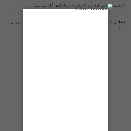
تنظیم اسلامی کے زیرِ اہتمام ملک گیر آگاہی مہم!
فضائی آلودگی انسانی دماغ کیلیے کیسے خطرناک ثابت ہورہی
ہے؟