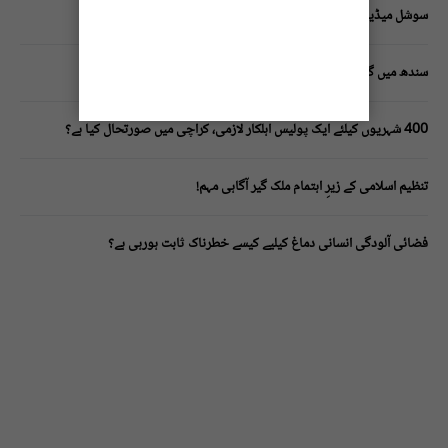
سوشل میڈیا پر وکڑی پوسٹ ڈیجیٹل شناخت کیلیے خطرہ؟
سندھ میں گاڑیوں کی انشورنس لازمی قرار
400 شہریوں کیلئے ایک پولیس اہلکار لازمی، کراچی میں صورتحال کیا ہے؟
تنظیم اسلامی کے زیرِ اہتمام ملک گیر آگاہی مہم!
فضائی آلودگی انسانی دماغ کیلیے کیسے خطرناک ثابت ہورہی ہے؟