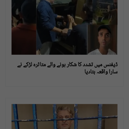
ڈیفنس میں تشدد کا شکار ہونے والے متاثرہ لڑکے نے
سارا واقعہ بتادیا