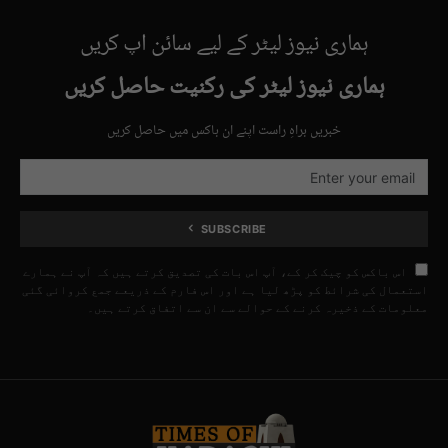
ہماری نیوز لیٹر کے لیے سائن اپ کریں
ہماری نیوز لیٹر کی رکنیت حاصل کریں
خبریں براہِ راست اپنے ان باکس میں حاصل کریں
SUBSCRIBE
اس باکس کو چیک کر کے، آپ اس بات کی تصدیق کرتے ہیں کہ آپ نے ہمارے
استعمال کی شرائط کو پڑھ لیا ہے اور اس فارم کے ذریعے جمع کروائی گئی
معلومات کے ذخیرہ کرنے کے حوالے سے ان سے اتفاق کرتے ہیں۔