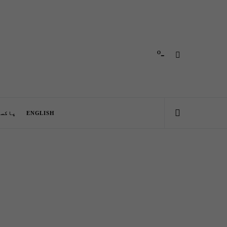
-º
ENGLISH
پاکست