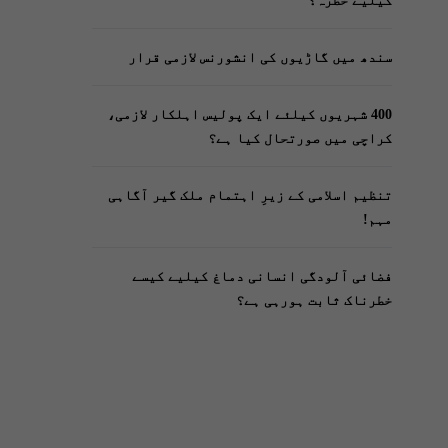
کیلیے خطرہ؟
سندھ میں گاڑیوں کی انشورنس لازمی قرار
400 شہریوں کیلئے ایک پولیس اہلکار لازمی،
کراچی میں صورتحال کیا ہے؟
تنظیم اسلامی کے زیرِ اہتمام ملک گیر آگاہی
مہم!
فضائی آلودگی انسانی دماغ کیلیے کیسے
خطرناک ثابت ہورہی ہے؟