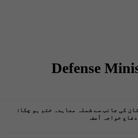
Defense Mini
ان کی جانب سے شملہ معاہدہ ختم ہو چکا:
دفاع خواجہ آصف