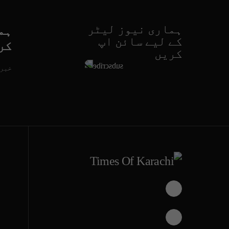
ہماری نیوز لیٹر
ہم
کے لیے سائن اپ
کر
کریں
خبری