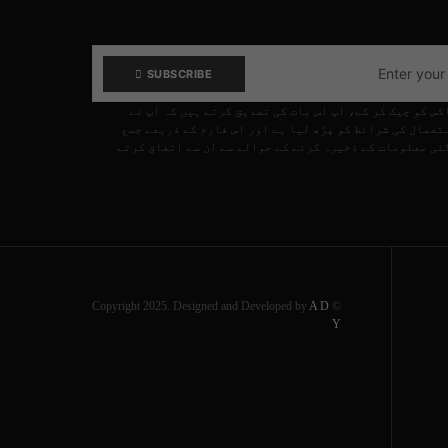
SUBSCRIBE
کس کو چیک کر کے، آپ اس بات کی تصدیق کرتے ہیں کہ آپ نے
تعمال کی شرائط کو پڑھ لیا ہے اور اس فارم کے ذریعے جمع
ئی معلومات کے ذخیرہ کرنے کے حوالے سے ان سے اتفاق کرتے
A D
© Copyright 2025. Designed and Developed by
Y