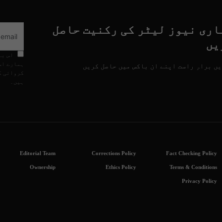
اری نیوز لیٹر کی رکنیت حاصل
یں
اس با
ہمارے اس
ں براہِ راست اپنے ان باکس میں حاصل کریں
کروائی گ
ہیں۔
Editorial Team
Corrections Policy
Fact Checking Policy
Ownership
Ethics Policy
Terms & Conditions
Privacy Policy