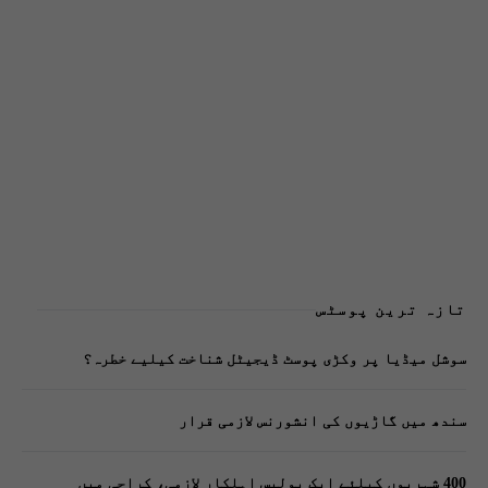
تازہ ترین پوسٹس
سوشل میڈیا پر وکڑی پوسٹ ڈیجیٹل شناخت کیلیے خطرہ؟
سندھ میں گاڑیوں کی انشورنس لازمی قرار
400 شہریوں کیلئے ایک پولیس اہلکار لازمی، کراچی میں