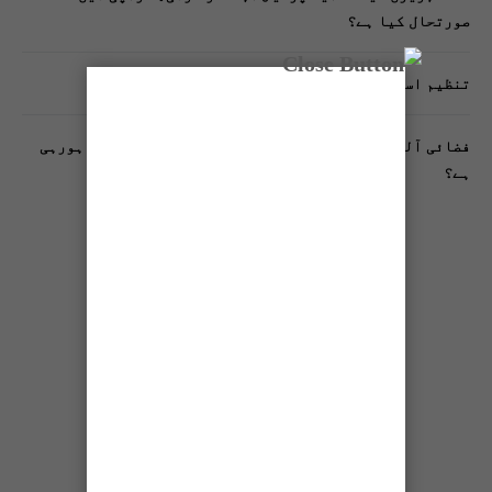
صورتحال کیا ہے؟
تنظیم اسلامی کے زیرِ اہتمام ملک گیر آگاہی مہم!
فضائی آلودگی انسانی دماغ کیلیے کیسے خطرناک ثابت ہورہی
ہے؟