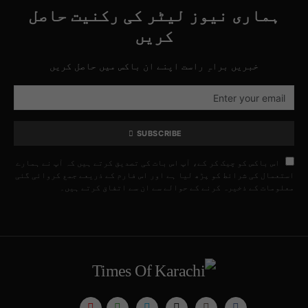
ہماری نیوز لیٹر کی رکنیت حاصل
کریں
خبریں براہِ راست اپنے ان باکس میں حاصل کریں
SUBSCRIBE
اس باکس کو چیک کر کے، آپ اس بات کی تصدیق کرتے ہیں کہ آپ نے ہمارے
استعمال کی شرائط کو پڑھ لیا ہے اور اس فارم کے ذریعے جمع کروائی گئی
معلومات کے ذخیرہ کرنے کے حوالے سے ان سے اتفاق کرتے ہیں۔