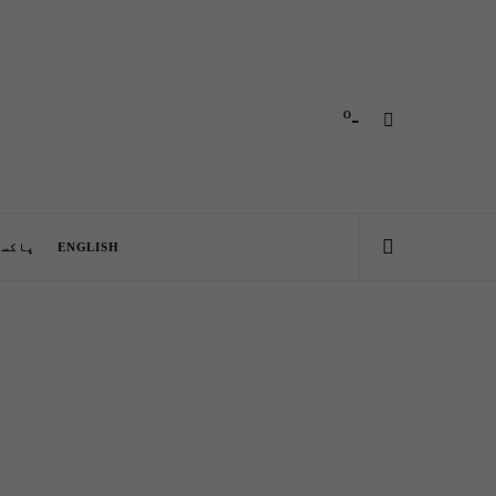
-º
ENGLISH
پاکست