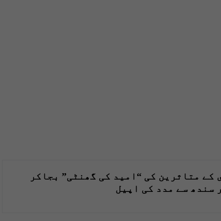
 کے متاثرین کی “امید کی گھنٹی” بجاکر
 سندھ سے مدد کی اپیل