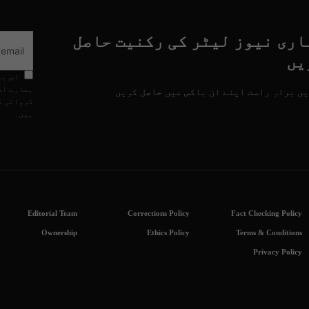
اری نیوز لیٹر کی رکنیت حاصل
یں
اس با
ہمارے اس
ں براہِ راست اپنے ان باکس میں حاصل کریں
کروائی گ
ہیں۔
Editorial Team
Corrections Policy
Fact Checking Policy
Ownership
Ethics Policy
Terms & Conditions
Privacy Policy