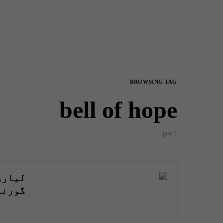
BROWSING TAG
bell of hope
1 post
لیاری
گورنر