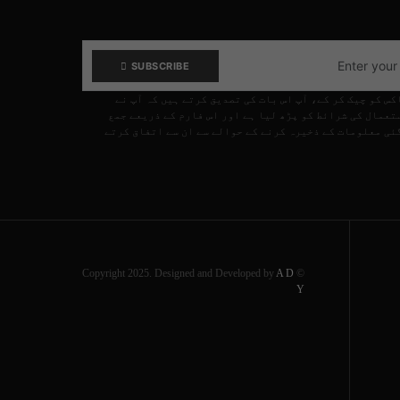
SUBSCRIBE
کس کو چیک کر کے، آپ اس بات کی تصدیق کرتے ہیں کہ آپ نے
تعمال کی شرائط کو پڑھ لیا ہے اور اس فارم کے ذریعے جمع
ئی معلومات کے ذخیرہ کرنے کے حوالے سے ان سے اتفاق کرتے
A D
© Copyright 2025. Designed and Developed by
Y