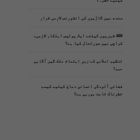
کیلیے خطرہ؟
سندھ میں گاڑیوں کی انشورنس لازمی قرار
400 شہریوں کیلئے ایک پولیس اہلکار لازمی،
کراچی میں صورتحال کیا ہے؟
تنظیم اسلامی کے زیرِ اہتمام ملک گیر آگاہی
مہم!
فضائی آلودگی انسانی دماغ کیلیے کیسے
خطرناک ثابت ہورہی ہے؟