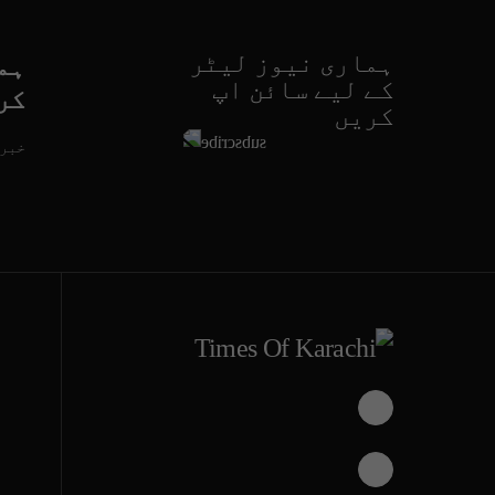
ہماری نیوز لیٹر
ہم
کے لیے سائن اپ
کر
کریں
خبری