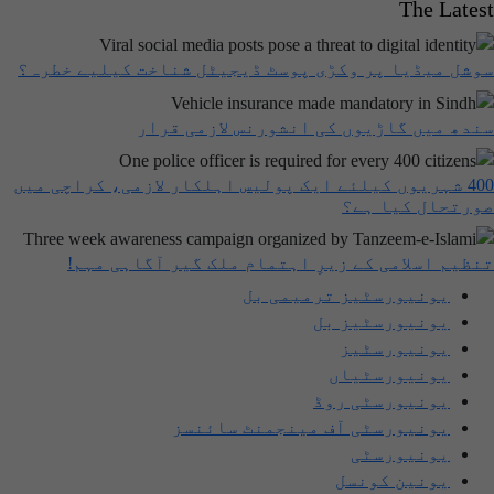
The Latest
سوشل میڈیا پر وکڑی پوسٹ ڈیجیٹل شناخت کیلیے خطرہ؟
سندھ میں گاڑیوں کی انشورنس لازمی قرار
400 شہریوں کیلئے ایک پولیس اہلکار لازمی، کراچی میں
صورتحال کیا ہے؟
تنظیم اسلامی کے زیرِ اہتمام ملک گیر آگاہی مہم!
یونیورسٹیز ترمیمی بل
یونیورسٹیز بل
یونیورسٹیز
یونیورسٹیاں
یونیورسٹی روڈ
یونیورسٹی آف مینجمنٹ سائنسز
یونیورسٹی
یونین کونسل