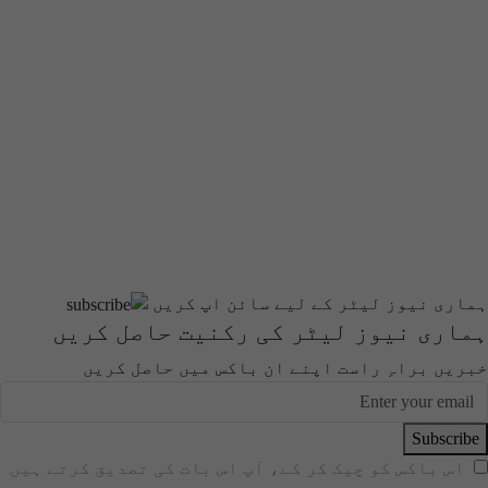
ہماری نیوز لیٹر کے لیے سائن اپ کریں
ہماری نیوز لیٹر کی رکنیت حاصل کریں
خبریں براہِ راست اپنے ان باکس میں حاصل کریں
Subscribe
اس باکس کو چیک کر کے، آپ اس بات کی تصدیق کرتے ہیں