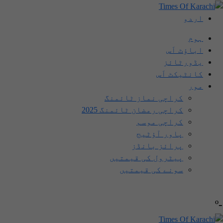
اردو
ہوم
اباؤٹ اَس
یڈورٹائز
کانٹیکٹ اَس
مور
کراچی نماز ٹائمنگ
کراچی رمضان ٹائمنگ 2025
کراچی موسم
پاور آؤٹیج
پرائز بانڈز
پیٹرول کی قیمتیں
سونے کی قیمتیں
-º