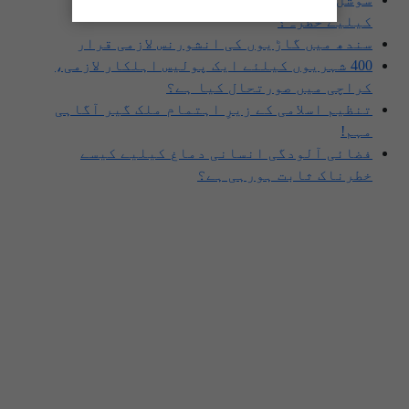
کیلیے خطرہ؟
سندھ میں گاڑیوں کی انشورنس لازمی قرار
400 شہریوں کیلئے ایک پولیس اہلکار لازمی،
کراچی میں صورتحال کیا ہے؟
تنظیم اسلامی کے زیرِ اہتمام ملک گیر آگاہی
مہم!
فضائی آلودگی انسانی دماغ کیلیے کیسے
خطرناک ثابت ہورہی ہے؟