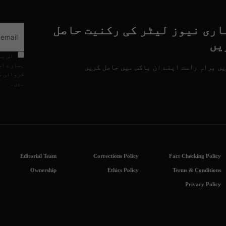
اری نیوز لیٹر کی رکنیت حاصل
یں
اس با
ہمارے اس
ں براہِ راست اپنے ان باکس میں حاصل کریں
کروائی گ
ہیں۔
Editorial Team
Corrections Policy
Fact Checking Policy
Ownership
Ethics Policy
Terms & Conditions
Privacy Policy