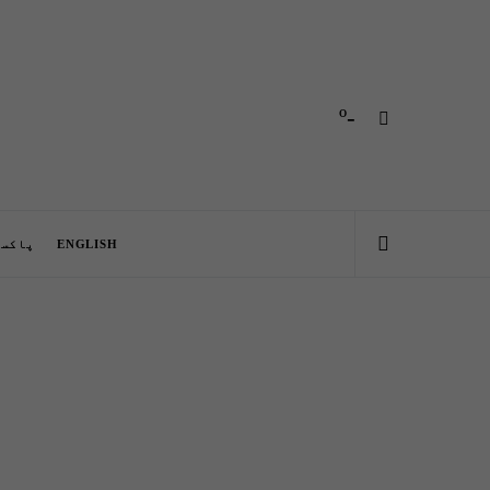
-º
ENGLISH
پاکست