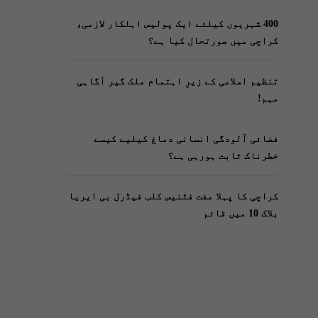
400 شہریوں کیلئے ایک پولیس اہلکار لازمی،
کراچی میں صورتحال کیا ہے؟
تنظیم اسلامی کے زیرِ اہتمام ملک گیر آگاہی
مہم!
فضائی آلودگی انسانی دماغ کیلیے کیسے
خطرناک ثابت ہورہی ہے؟
کراچی کا پہلا مفت فٹنیس کلب فیڈرل بی ایریا
بلاک 10 میں قائم