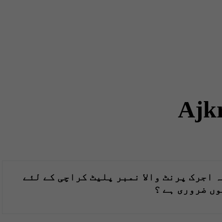
Ajk
ہ اجرک پرنٹ والا نمبر پلیٹ کراچی کے لئے
وں ضروری ہے ؟