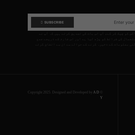
SUBSCRIBE
کس کو چیک کر کے، آپ اس بات کی تصدیق کرتے ہیں کہ آپ نے
تعمال کی شرائط کو پڑھ لیا ہے اور اس فارم کے ذریعے جمع
ئی معلومات کے ذخیرہ کرنے کے حوالے سے ان سے اتفاق کرتے
A D
© Copyright 2025. Designed and Developed by
Y