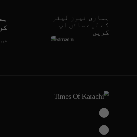
ہماری نیوز لیٹر
ہم
کے لیے سائن اپ
کر
کریں
خبری