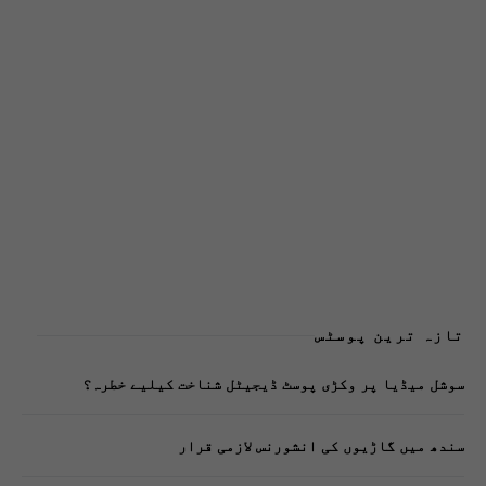
تازہ ترین پوسٹس
سوشل میڈیا پر وکڑی پوسٹ ڈیجیٹل شناخت کیلیے خطرہ؟
سندھ میں گاڑیوں کی انشورنس لازمی قرار