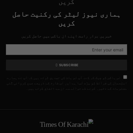
کریں
ہماری نیوز لیٹر کی رکنیت حاصل
کریں
خبریں براہِ راست اپنے ان باکس میں حاصل کریں
SUBSCRIBE
اس باکس کو چیک کر کے، آپ اس بات کی تصدیق کرتے ہیں کہ آپ نے ہمارے
استعمال کی شرائط کو پڑھ لیا ہے اور اس فارم کے ذریعے جمع کروائی گئی
معلومات کے ذخیرہ کرنے کے حوالے سے ان سے اتفاق کرتے ہیں۔