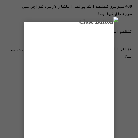
400 شہریوں کیلئے ایک پولیس اہلکار لازمی، کراچی میں
صورتحال کیا ہے؟
تنظیم اسلامی کے زیرِ اہتمام ملک گیر آگاہی مہم!
فضائی آلودگی انسانی دماغ کیلیے کیسے خطرناک ثابت ہورہی
ہے؟