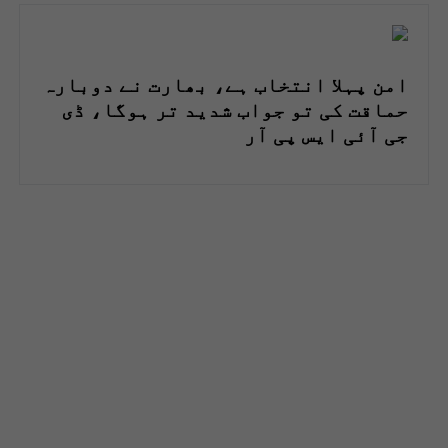
امن پہلا انتخاب ہے، بھارت نے دوبارہ
حماقت کی تو جواب شدید تر ہوگا، ڈی
جی آئی ایس پی آر