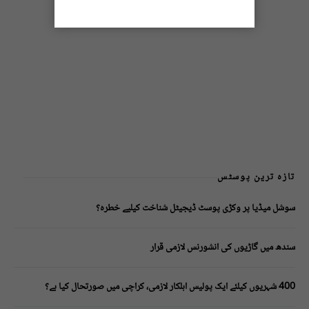
تازہ ترین پوسٹس
سوشل میڈیا پر وکڑی پوسٹ ڈیجیٹل شناخت کیلیے خطرہ؟
سندھ میں گاڑیوں کی انشورنس لازمی قرار
400 شہریوں کیلئے ایک پولیس اہلکار لازمی، کراچی میں صورتحال کیا ہے؟