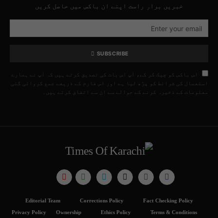
خبریں براہِ راست اپنے ان باکس میں حاصل کریں
SUBSCRIBE
اس باکس کو چیک کر کے، آپ اس بات کی تصدیق کرتے ہیں کہ آپ نے ہمارے
استعمال کی شرائط کو پڑھ لیا ہے اور اس فارم کے ذریعے جمع کروائی گئی
معلومات کے ذخیرہ کرنے کے حوالے سے ان سے اتفاق کرتے ہیں۔
Editorial Team
Corrections Policy
Fact Checking Policy
Privacy Policy
Ownership
Ethics Policy
Terms & Conditions