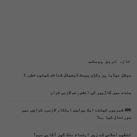
تازہ ترین پوسٹس
سوشل میڈیا پر وکڑی پوسٹ ڈیجیٹل شناخت کیلیے خطرہ؟
سندھ میں گاڑیوں کی انشورنس لازمی قرار
400 شہریوں کیلئے ایک پولیس اہلکار لازمی، کراچی میں
صورتحال کیا ہے؟
تنظیم اسلامی کے زیرِ اہتمام ملک گیر آگاہی مہم!