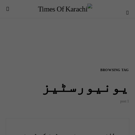
BROWSING TAG
یونیورسٹیز
1 post