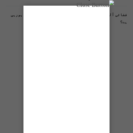
فضائی آلودگی انسانی دماغ کیلیے کیسے خطرناک ثابت ہورہی
ہے؟