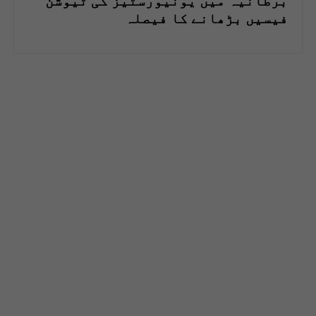
برطانیہ میں یونیورسٹیز کی ٹیوشن
فیسیں بڑھانے کا فیصلہ