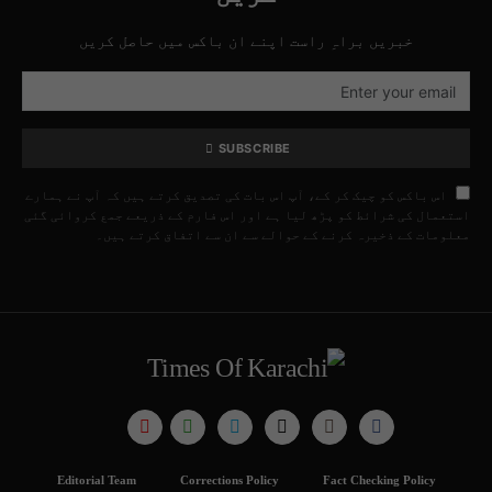
خبریں براہِ راست اپنے ان باکس میں حاصل کریں
SUBSCRIBE
اس باکس کو چیک کر کے، آپ اس بات کی تصدیق کرتے ہیں کہ آپ نے ہمارے
استعمال کی شرائط کو پڑھ لیا ہے اور اس فارم کے ذریعے جمع کروائی گئی
معلومات کے ذخیرہ کرنے کے حوالے سے ان سے اتفاق کرتے ہیں۔
Editorial Team
Corrections Policy
Fact Checking Policy