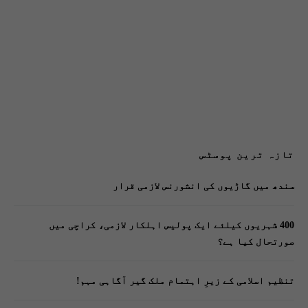
تازہ ترین پوسٹس
سندھ میں گاڑیوں کی انشورنس لازمی قرار
400 شہریوں کیلئے ایک پولیس اہلکار لازمی، کراچی میں
صورتحال کیا ہے؟
تنظیم اسلامی کے زیرِ اہتمام ملک گیر آگاہی مہم!