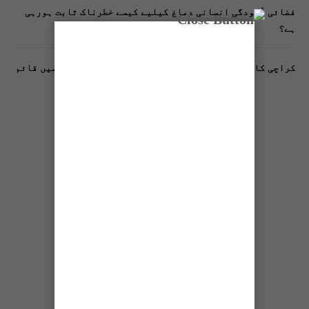
فضائی آلودگی انسانی دماغ کیلیے کیسے خطرناک ثابت ہورہی
ہے؟
کراچی کا پہلا مفت فٹنیس کلب فیڈرل بی ایریا بلاک 10 میں قائم