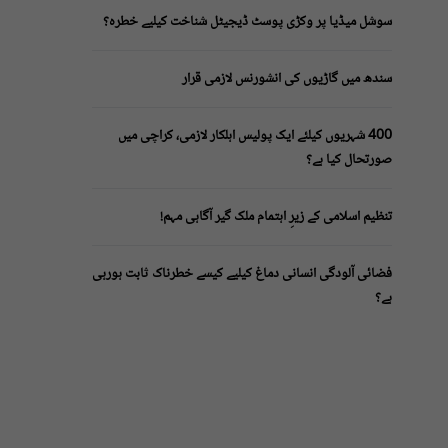
سوشل میڈیا پر وکڑی پوسٹ ڈیجیٹل شناخت کیلیے خطرہ؟
سندھ میں گاڑیوں کی انشورنس لازمی قرار
400 شہریوں کیلئے ایک پولیس اہلکار لازمی، کراچی میں
صورتحال کیا ہے؟
تنظیم اسلامی کے زیرِ اہتمام ملک گیر آگاہی مہم!
فضائی آلودگی انسانی دماغ کیلیے کیسے خطرناک ثابت ہورہی
ہے؟