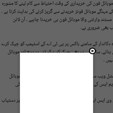
موبائل فون کی خریداری کے وقت احتیاط سے کام لینے کا مشورہ
کے مہنگے موبائل فونز خریدنے سے گریز کرنے کی ہدایت کرتا ہے ۔
ند وارنٹی والا موبائل فون ہی خریدنا چاہیے ۔ آن لائن
اب بھی ضروری ہے۔
 دکاندار کے سامنے باکس پر پی ٹی اے کے اسٹیمپ کو چیک کرے
 بنائے۔ ساتھ ہی یہ بھی چیک کرے کہ ڈبے پر درج اور موبائل
ہیں ۔
ل ویب سائٹ پر بھی کی جاسکتی ہے ۔اسکے علاوہ موبائل
مبر 8484 پر بھیج کر ایس ایم ایس کے زریعے بھی اسکے درست ہونے کی تصدیق کی
ی وی ایس ایپ ہے جو پلے اسٹور اور ایپ اسٹور دونوں پر دستیاب