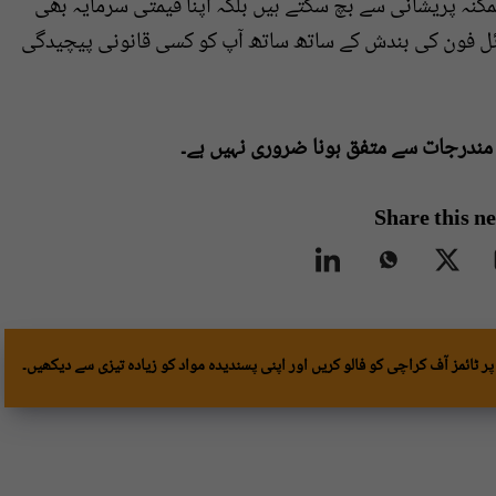
نہ پریشانی سے بچ سکتے ہیں بلکہ اپنا قیمتی سرمایہ بھی
بائل فون کی بندش کے ساتھ ساتھ آپ کو کسی قانونی پیچیدگی
 مندرجات سے متفق ہونا ضروری نہیں ہے۔
Share this n
پر ٹائمز آف کراچی کو فالو کریں اور اپنی پسندیدہ مواد کو زیادہ تیزی سے دیکھیں۔