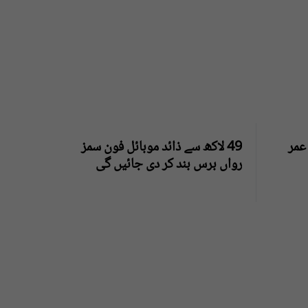
عمر
49 لاکھ سے ذائد موبائل فون سمز
رواں برس بند کر دی جائیں گی