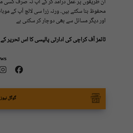
ان طریقوں پر عمل درآمد کر کے آپ نہ صرف کسی ممک
محفوظ بنا سکتے ہیں۔ ورنہ زرا سی لالچ آپ کے مو
اور دیگر مسائل سے بھی دوچار کر سکتی ہے
ٹائمز آف کراچی کی ادارتی پالیسی کا اس تحریر کے
ews
گوگل نیوز 