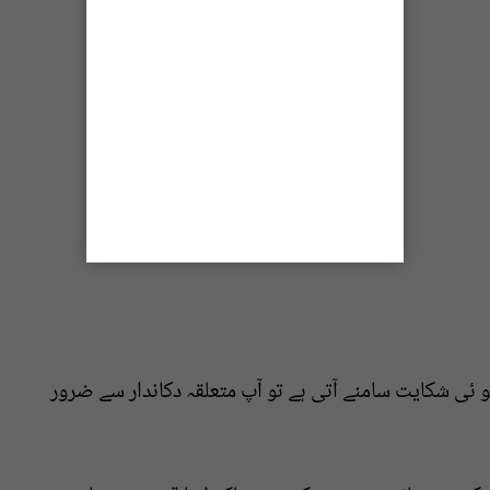
 ئی شکایت سامنے آتی ہے تو آپ متعلقہ دکاندار سے ضرور