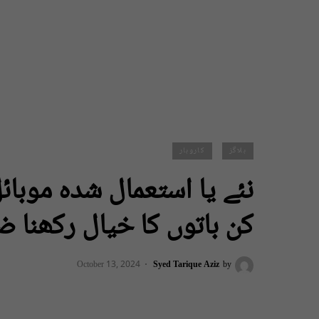
بلاگز
کاروبار
نئے یا استعمال شدہ موبا
کن باتوں کا خیال رکھنا 
October 13, 2024
Syed Tarique Aziz
by