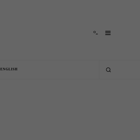
-º
ENGLISH