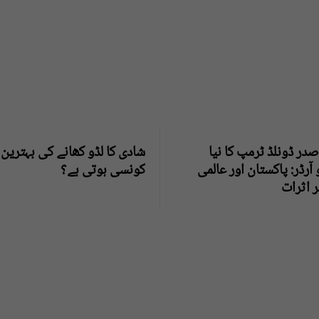
در ڈونلڈ ٹرمپ کا نیا
شادی کا لڈو کھانے کی بہترین 
 آرڈر: پاکستان اور عالمی
کونسی ہوتی ہے؟
 اثرات