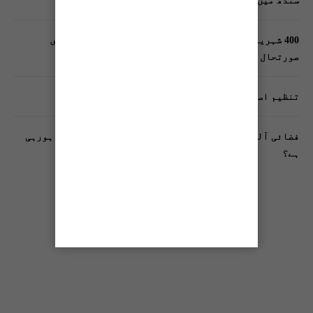
سندھ میں گاڑیوں کی انشورنس لازمی قرار
400 شہریوں کیلئے ایک پولیس اہلکار لازمی، کراچی میں
صورتحال کیا ہے؟
تنظیم اسلامی کے زیرِ اہتمام ملک گیر آگاہی مہم!
فضائی آلودگی انسانی دماغ کیلیے کیسے خطرناک ثابت ہورہی
ہے؟