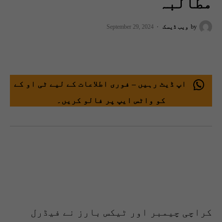
مطالبہ
by
ویب ڈیسک
September 29, 2024
اپ ڈیٹ رہیں – فوری اطلاعات کے لیے ٹی او کے
کو واٹس ایپ پر فالو کریں۔
کراچی چیمبر اور ٹیکس بارز نے فیڈرل