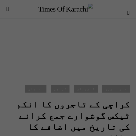
تازہ ترین
کاروبار
کراچی
نمایاں
کراچی کے تاجروں کا انکم
ٹیکس گوشوارے جمع کرانے
کی تاریخ میں اضافے کا