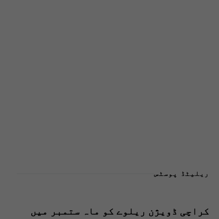
ریلیٹڈ پوسٹس
کراچی ڈویژن ریلوے کو ماہ ستمبر میں