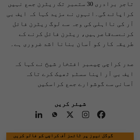
تاجر برادری 30 ستمبر تک ریٹرن جمع نہیں
کراپائے گی۔انہوں نے مزید کہا کہ ایف بی
آر کی نااہلی کی وجہ سے لوگ ریٹرن فائل
کرنےسےقاصرہیں، ریٹرن فائل کرنے کے
طریقہ کار کو آسان بنانا اشد ضروری ہے۔
صدر کراچی چیمبر افتخار شیخ نے کہا کہ
ایف بی آر اپنا سسٹم ٹھیک کرے تاکہ
آسانی سے گوشوارے جمع کراسکیں
شیئر کریں
گوگل نیوز پر ٹائمز آف کراچی کو فالو کریں