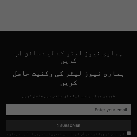
ہماری نیوز لیٹر کے لیے سائن اپ
کریں
ہماری نیوز لیٹر کی رکنیت حاصل
کریں
خبریں براہِ راست اپنے ان باکس میں حاصل کریں
SUBSCRIBE
اس باکس کو چیک کر کے، آپ اس بات کی تصدیق کرتے ہیں کہ آپ نے ہمارے