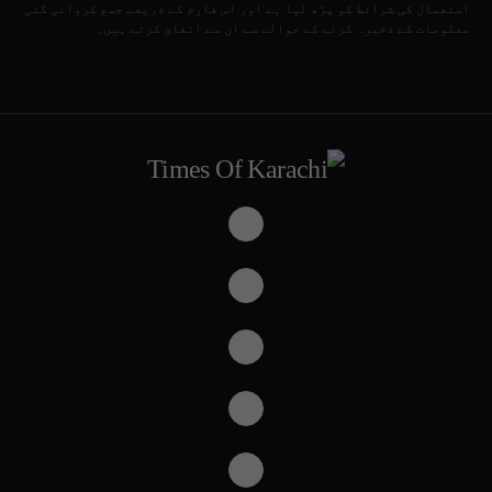
استعمال کی شرائط کو پڑھ لیا ہے اور اس فارم کے ذریعے جمع کروائی گئی
معلومات کے ذخیرہ کرنے کے حوالے سے ان سے اتفاق کرتے ہیں۔