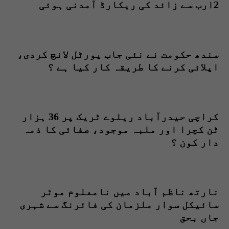
2ارب سے زائد کی ریکارڈ آمدنی ہوئی
سندھ حکومت نے نئی جاب پورٹل لانچ کردی،
اپلائی کرنے کا طریقہ کار کیا ہے ؟
کراچی حیدرآباد ریلوے ٹریک پر 36 ہزار
ٹن کچرا اور ملبہ موجود، صفائی کا ذمہ
دار کون ؟
نارتھ ناظم آباد میں نامعلوم موٹر
سائیکل سوار ملزمان کی فائرنگ سے شہری
جاں بحق