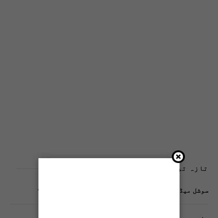
تازہ ترین پوسٹس
سوشل میڈیا پر وکڑی پوسٹ ڈیجیٹل شناخت کیلیے خطرہ؟