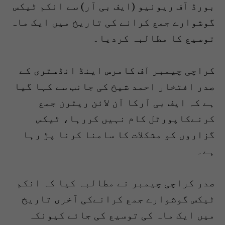
بورڈ آف ریونیو (ایف بی آر) سے انکم ٹیکس
گوشوارے جمع کرانے کی تاریخ میں ایک ماہ
توسیع کا مطالبہ کردیا۔
کراچی چیمبر آف کامرس اینڈ انڈسٹری کے
صدر افتخار احمد شیخ کی جانب سے کہا گیا
ہے کہ ایف بی آرکا آن لائن ریٹرن جمع
کرنےکاپورٹل کام نہیں کررہا، ٹیکس
گزاروں کو مشکلات کا سامنا کرنا پڑ رہا
ہے۔
صدر کراچی چیمبر نے مطالبہ کیا کہ انکم
ٹیکس گوشوارے جمع کرانےکی آخری تاریخ
میں ایک ماہ کی توسیع کی جائے کیونکہ