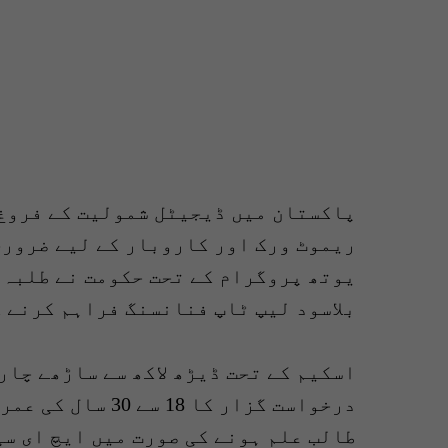
پاکستان میں ڈیجیٹل شمولیت کے فروغ
ریموٹ ورک اور کاروبار کے لیے ضرور
یوتھ پروگرام کے تحت حکومت نے طلبہ،
بلاسود لیپ ٹاپ فنانسنگ فراہم کرنے ک
اسکیم کے تحت ڈیڑھ لاکھ سے ساڑھے چار 
درخواست گزار کا 
طالب علم ہونے کی صورت میں ایچ ای سی