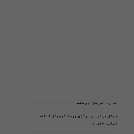
تازہ ترین پوسٹس
سوشل میڈیا پر وکڑی پوسٹ ڈیجیٹل شناخت
کیلیے خطرہ؟