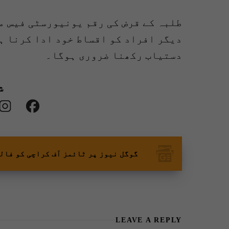
طلبہ کے قرض کی رقم یونیورسٹی فیس می
دیگر افراد کو اقساط خود ادا کرنا ہ
دستیاب رکھنا ضروری ہوگا۔
ش
گوگل نیوز پر ٹائمز آف کراچی کو فال
LEAVE A REPLY