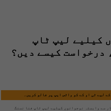
 کیلیے لیپ ٹاپ
 درخواست کیسے دیں؟
کے لیے ٹی او کے کو واٹس ایپ پر فالو کریں۔
ار سے وابستہ نوجوانوں کیلیے لیپ ٹاپ فنا نسنگ