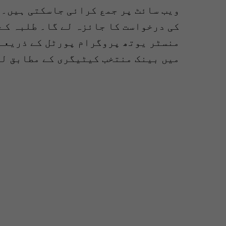
ویب سائٹ پر جمع کرائی جاسکتی ہیں۔ 
کی درخواست کا جائزہ لے گا۔ طلبہ کے
منسٹر یوتھ پروگرام پورٹل کے ذریعے 
میں بینک منتخب کیٹیگری کے مطابق لی