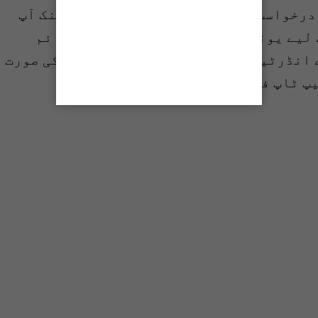
درخواست جمع کرانے کے بعد متعلقہ بینک آپ
 لیے یونیورسٹی تصدیق کرے گی اور پرائم
انڈرٹیکنگ فراہم کرے گی۔ اہل ہونے کی صورت
پ ٹاپ فراہم کرے گا۔