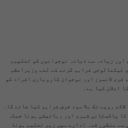
 اور زیادہ سے ذیادہ نوجوانوں کو تعلیم،
ی ٹیکنالوجی فراہم کرنے کے لئے وزیراعظم
 فری لانسرز اور نوجوان کاروباری افراد کو
ا اعلان کیا ہے۔
لاکھ روپے تک بلا سود قرض فراہم کیا جائے گا۔
18 سے 30 سال کی عمر کا پاکستانی شہری اور رہائیشی ہونا جبکہ
 سے منظور شدہ ادارے میں زیرِ تعلیم ہونا