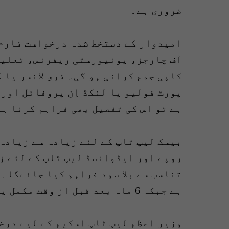
ضروری ہے۔
امیدوار کے دستخط شدہ درخواست فارم 
آف چارجز، یونیورسٹی ریفرنس، تعلیم
کاپی جمع کرانی ہو گی۔ فری لانسر یا 
پورٹ فولیو یا لنکڈ اِن پروفائل اور 
ہے تو اس کی تفصیل بھی فراہم کرنا ہو
ہے جبکہ 6 ماہ بعد قبل از وقت مکمل یا جزوی ادائیگی کی جا سکتی ہے۔
وزیر اعظم لیپ ٹاپ اسکیم کے لیے درخ