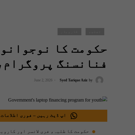
تعلیم
کاروبار
حکومت کا نوجوانوں
فنانسنگ پروگرام،
June 2, 2026
Syed Tarique Aziz
by
اپ ڈیٹ رہیں – فوری اطلاعات 
حکومت کا طلبہ، فری لانسر اور کاروب