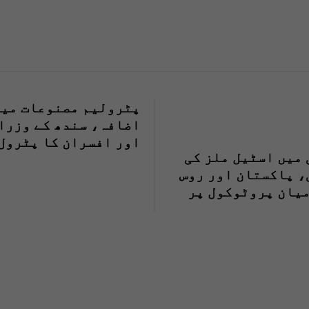
پٹرولیم مصنوعات میں
اضافہ، سندھ کے وزرا
اور افسران کا پٹرول
میں اسٹیل ملز کی
کوٹہ کم کردیا گیا
، پاکستان اور روس
میان پروٹوکول پر