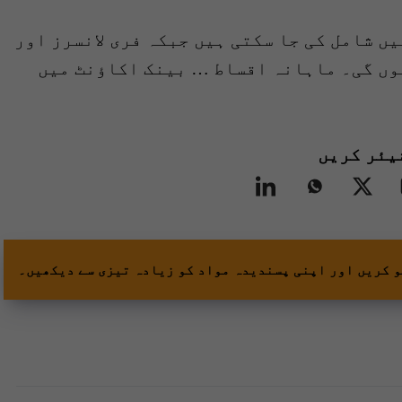
ں شامل کی جا سکتی ہیں جبکہ فری لانسرز اور
وں گی۔ ماہانہ اقساط … بینک اکاؤنٹ میں
یئر کریں
و کریں اور اپنی پسندیدہ مواد کو زیادہ تیزی سے دیکھیں۔