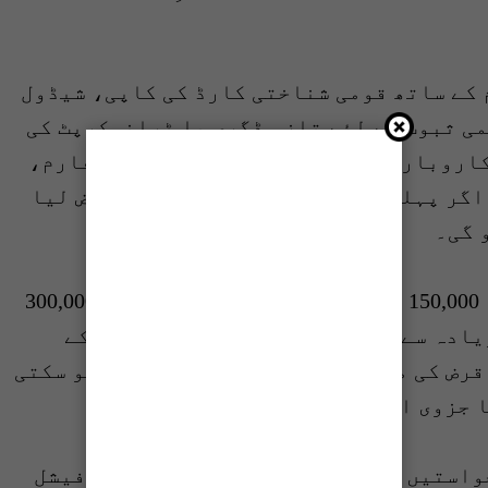
کے ساتھ قومی شناختی کارڈ کی کاپی، شیڈول
ی ثبوت کے لئے تازہ ڈگری یا ٹرانسکرپٹ کی
کاروباری نوجوانوں کو فری لانس پلیٹ فارم،
اگر پہلے سے کسی بینک یا ادارے سے قرض لیا
 گی۔
بیسک لیپ ٹاپ کے لئے زیادہ سے زیادہ 150,000 روپے، میڈیم لیپ ٹاپ کے لئے 300,000
روپے اور ایڈوانسڈ لیپ ٹاپ کے لئے زیادہ سے زیادہ 450,000 روپے قرض 80:20 کے
تناسب سے بلا سود فراہم کیا جائےگا۔ قرض کی مدت زیادہ سے زیادہ 4 سال تک ہو سکتی
واستیں وزیر اعظم یوتھ پروگرام کی آفیشل