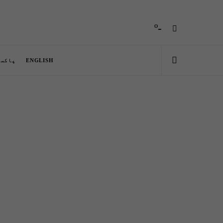
-º
ENGLISH
پاکست