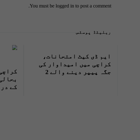
You must be
logged in
to post a comment.
ریلیٹڈ پوسٹس
ایم ڈی کیٹ امتحانات،
کراچی میں امیداوار کی
کراچی 
جگہ پیپر دینے والے 2
بحالی
ملزمان گرفتار
کے در
دستخط