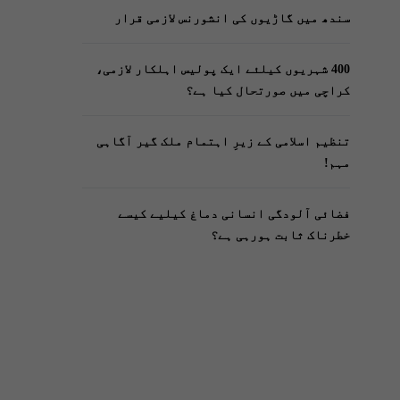
سندھ میں گاڑیوں کی انشورنس لازمی قرار
400 شہریوں کیلئے ایک پولیس اہلکار لازمی،
کراچی میں صورتحال کیا ہے؟
تنظیم اسلامی کے زیرِ اہتمام ملک گیر آگاہی
مہم!
فضائی آلودگی انسانی دماغ کیلیے کیسے
خطرناک ثابت ہورہی ہے؟