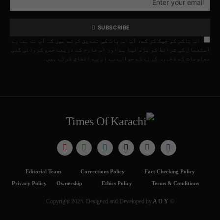
SUBSCRIBE
اس باکس کو چیک کر کے، آپ اس بات کی تصدیق کرتے ہیں کہ آپ نے ہمارے
استعمال کی شرائط کو پڑھ لیا ہے اور اس فارم کے ذریعے جمع کروائی گئی
معلومات کے ذخیرہ کرنے کے حوالے سے ان سے اتفاق کرتے ہیں۔
Editorial Team
Corrections Policy
Fact Checking Policy
Privacy Policy
Ownership
Ethics Policy
Terms & Conditions
A D Y
© Copyright 2025. Designed and Developed by