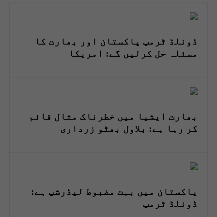
ڈونلڈ ٹرمپ پاکستان اور بھارت کا
مسئلہ حل کرلیں گے: امریکا
بھارت ایشیا میں خطرناک مثال قائم
کر رہا ہے: بلاول بھٹو زرداری
پاکستان میں بہت مضبوط لیڈرشپ ہے:
ڈونلڈ ٹرمپ