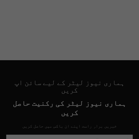
ہماری نیوز لیٹر کے لیے سائن اپ
کریں
ہماری نیوز لیٹر کی رکنیت حاصل
کریں
خبریں براہِ راست اپنے ان باکس میں حاصل کریں