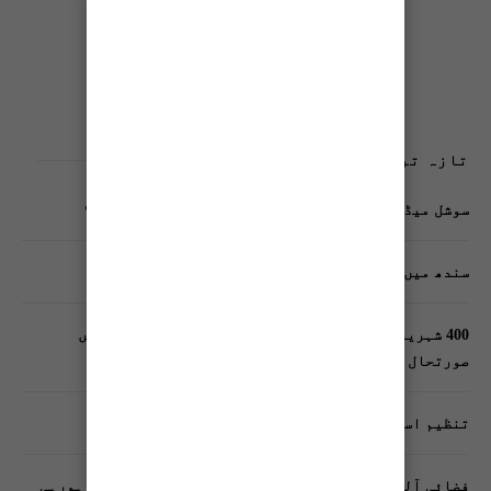
تازہ ترین پوسٹس
سوشل میڈیا پر وکڑی پوسٹ ڈیجیٹل شناخت کیلیے خطرہ؟
سندھ میں گاڑیوں کی انشورنس لازمی قرار
400 شہریوں کیلئے ایک پولیس اہلکار لازمی، کراچی میں
صورتحال کیا ہے؟
تنظیم اسلامی کے زیرِ اہتمام ملک گیر آگاہی مہم!
فضائی آلودگی انسانی دماغ کیلیے کیسے خطرناک ثابت ہورہی