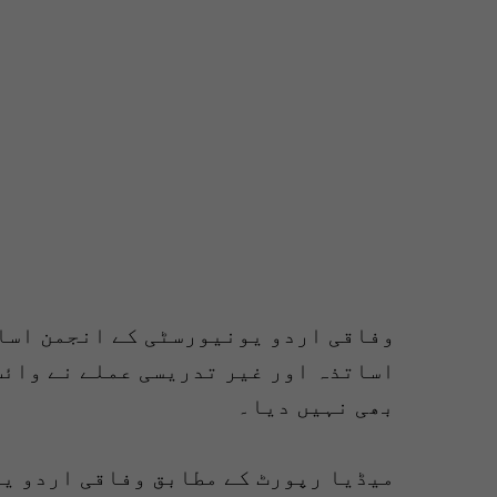
وفاقی اردو یونیورسٹی کے انجمن اسات
اساتذہ اور غیر تدریسی عملے نے وائس
بھی نہیں دیا۔
میڈیا رپورٹ کے مطابق وفاقی اردو ی