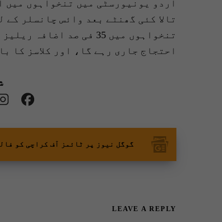
اردو یونیورسٹی میں تنخواہوں میں ا
تالا کئی گھنٹے بعد وائس چانسلر کے ل
تنخواہوں میں 35 فی صد اضا
احتجاج جاری رہے گا، اور کلاسز کا ب
ش
گوگل نیوز پر ٹائمز آف کراچی کو فال
LEAVE A REPLY