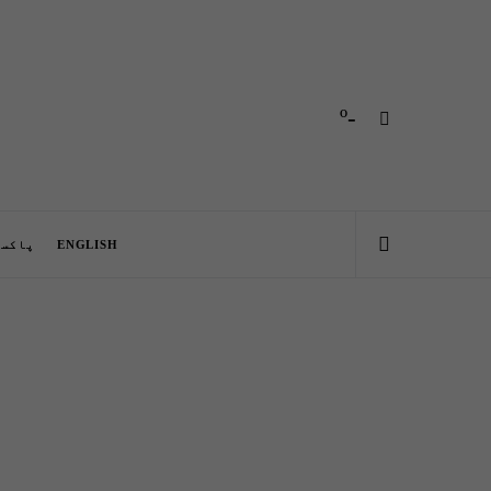
-º
ENGLISH
پاکست