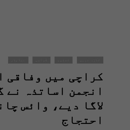
تازہ ترین
تعلیم
کراچی
نمایاں
کراچی میں وفاقی ا
انجمن اساتذہ نے گ
لاگا دیے، وائس چان
احتجاج