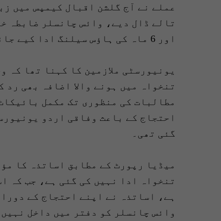
عملے نے آج گلشن اقبال کیمپس میں ز
تالے ڈال دیے، وائس چانسلر ضابطہ خا
اور 6 ماہ کی ہاؤس سیلنگ ادا کیے جانے کا مطالبہ کیا۔
یونیورسٹی ملازمین کا کہنا تھا کہ وی
تنخواہ میں ہونے والا اضافہ بھی رد ک
مطالبات کی منظوری تک مکمل بائیکاٹ 
احتجاج کے باعث وفاقی اردو یونیورسٹ
گئی تھی۔
میڈیا رپورٹ کے مطابق اساتذہ کا مؤق
تنخواہ ادا نہیں کی گئی ہے، جب کہ اس
ہے، اساتذہ نے اپنے احتجاج کے دوران 