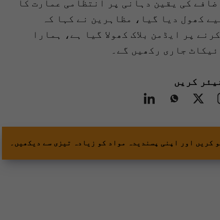
ضافے کی یقین دہانی پر انتظامی عمارت کا
یے کھول دیا گیا، مظاہرین نے کہا کہ
فہ ریلیز کرنے پر ایڈمن بلاک کھولا گیا ہے، ہمارا
ائیکاٹ جاری رکھیں گے۔
یئر کریں
و کریں اور اپنی پسندیدہ مواد کو زیادہ تیزی سے دیکھیں۔