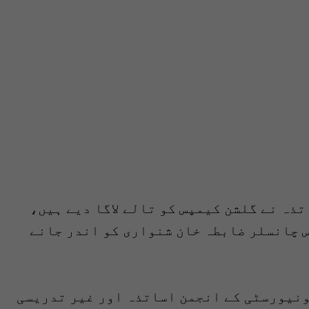
ذہ نے گلشن کیمپس کو تالے لاگا دیے ہیں،
 چانسلر ضابطہ خان شنواری کو اندر جانے
ونیورسٹی کے انجمن اساتذہ اور غیر تدریسی