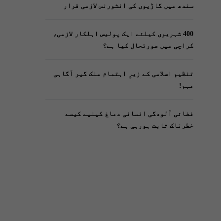
سندھ میں گاڑیوں کی انشورنس لازمی قرار
400 شہریوں کیلئے ایک پولیس اہلکار لازمی،
کراچی میں صورتحال کیا ہے؟
تنظیم اسلامی کے زیرِ اہتمام ملک گیر آگاہی
مہم!
فضائی آلودگی انسانی دماغ کیلیے کیسے
خطرناک ثابت ہورہی ہے؟