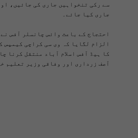
جاری کیا جائے۔
احتجاج کے باعث وائس چانسلر آفس نے 
الزام لگایا کہ وی سی کراچی کیمپس ک
کا ہیڈ آفس اسلام آباد منتقل کرنا چا
آصف زرداری اور وفاقی وزیر تعلیم خا