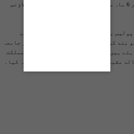
سے رکی تنخواہیں جاری کی جائیں، اور 6 ماہ سے تعطل کا شکار ہاؤس سیلنگ الاؤنس
پولیس بھی طلب کی، انجمن نمائندوں نے
و بند کرنے کا منصوبہ رکھتے ہیں، اور جامعہ
ہتے ہیں، جس پر انھوں نے چانسلر صدر مملکت
لد مقبول سے بھی نوٹس لینے کا مطالبہ کیا۔