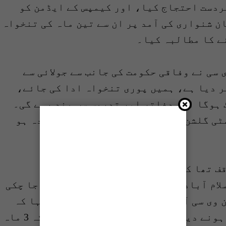
بردست احتجاج کیا، اور کیمپس کے ایڈمن کو
ن شنواری کی آمد پر ان سے تین ماہ کی تنخواہ
 سی نے وفاقی حکومت کی جانب سے جولائی سے
ر دیا ہے، ہمیں پوری تنخواہ ادا کی جائے،
ہوگا اور دفاتر اور تدریس سب بند رہے گی۔
ی گلشن کیمپس میں صورت حال بھی کشیدہ ہو
ف تھا کہ کراچی کے دونوں کیمپسز میں
لام آباد کیمپس کو پہلے ہی تنخواہ دی جا چکی
وی سی آفس کا بھی گھیراؤ کیا، اور کہا کہ
وائس چانسلر کو دفتر میں داخل نہیں ہونے دیں گے۔ انھوں نے مطالبہ رکھا کہ 3 ماہ