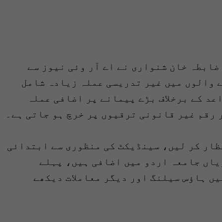
ابطہ خان شنواری نے اے آر وئی نیوز سے
 والوں میں غیر تدریسی عملہ زیادہ شامل
عد کے برخلاف بڑے پیمانے پر اضافی عملہ
 رقم غیر قانونی ترقیوں پر خرچ ہو جاتی ہے۔
ظار کر لیں، سینڈیکٹ کی منظوری سے ابتدائی
یاں جامعہ اردو میں اضافی ہیں، پہلے
یں ہاؤس سیلنگ اور دیگر معاملات دیکھے