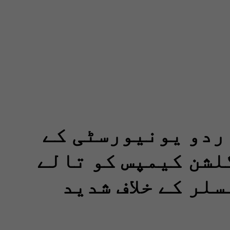
ردو یونیورسٹی کے
لشن کیمپس کو تالے
سلر کے خلاف شدید