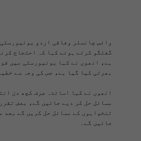
وائس چانسلر وفاقی اردو یونیورسٹی ض
گفتگو کرتے ہوئے کہا کہ احتجاج کرنے
ہے، انھوں نے کہا یونیورسٹی میں قوا
بھرتی کیا گیا ہے، جس کی وجہ سے خطیر
انھوں نے کہا اساتذہ صرف کچھ دن انت
مسائل حل کر دیے جائیں گے، بعض تقرر
تنخواہوں کے مسائل حل کریں گے بعد م
جائیں گے۔