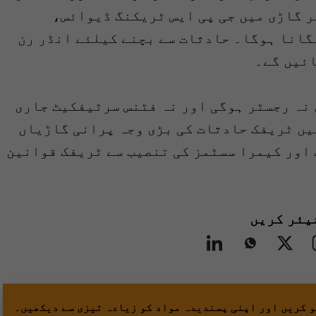
ر گاڑی میں جی پی ایس ٹریکنگ ڈیوائس،
یمرا سسٹم لگانا ہوگا۔ حادثات سے بچنے کیلئے انڈر رن
ائیں گے۔
 نہ رجسٹر ہوگی اور نہ فٹنس سرٹیفکیٹ جاری
یں ٹریفک حادثات کی بڑی وجہ پرانی گاڑیاں
 اور کیمرا سسٹمز کی تنصیب سے ٹریفک قوانین
یئر کریں
و کریں اور اپنی پسندیدہ مواد کو زیادہ تیزی سے دیکھیں۔