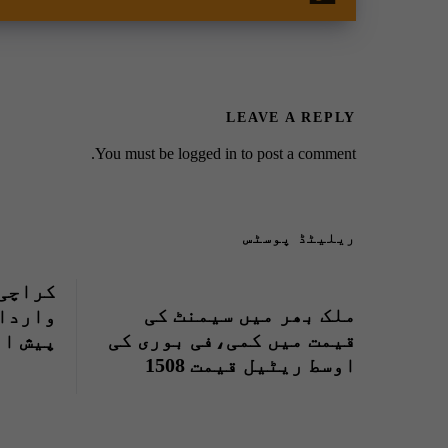
LEAVE A REPLY
You must be
logged in
to post a comment.
ریلیٹڈ پوسٹس
کراچی 
ملک بھر میں سیمنٹ کی
واردات
قیمت میں کمی،فی بوری کی
پیش ام
اوسط ریٹیل قیمت 1508
گیا
روپے ہوگئی