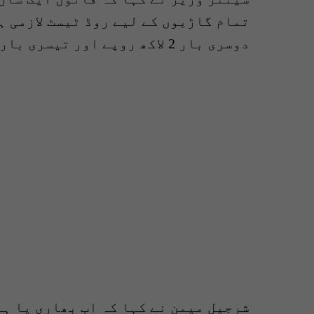
تمام گاڑیوں کے لیے روڈ ٹیسٹ لازمی ہ
دوسری بار 2 لاکھ روپے اور تیسری بار 3 لاکھ روپے جرمانہ کیا جائے گا۔
شرجیل میمن نے کہا کہ اب بھاری یا ہ