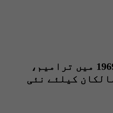
موٹر وہیکل رولز 1969 میں ترامیم،
الکان کیلئے نئی