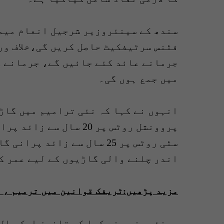
سندھ کے سینئروزیر شرجیل انعام میمن
فٹنس سرٹیفکیٹ حاصل کریں گی،خلاف ور
جرمانے عائد کئے جائیں گے، جرمانے ک
میں جمع ہوں گی۔
انہوں نے کہا کہ نئی ترامیم میں گاڑی
پروونشل روٹس پر 20 سا
سٹی روٹس پر 25 سال سے زائد
اندر چلنے والی گاڑیوں کے لیے عمر کی حد 35 سال مقررکی 
مزید پڑھیں:ٹریفک قوانین میں ترمیم ، 
سینئر وزیر نے کہا کہ قانون ایک سال