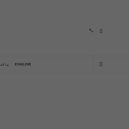
-º
ENGLISH
پاکست