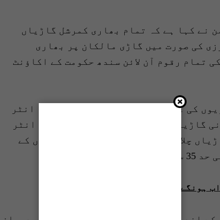
 نے کہا ہے کہ تمام بھاری کمرشل گاڑیاں
زی کی صورت میں گاڑی مالکان پر بھاری
ی تمام رقوم آن لائن سندھ حکومت کے اکاؤنٹ
وں کی عمر کی حد بھی مقرر کر دی گئی، انٹر
ل سے زائد پرانی گاڑیوں کو پرمٹ نہیں دیا جائے گا، انٹر
 پرانی گاڑیاں چلانے کی اجازت نہیں ہوگی، شہروں کے
گئی ہے۔
اب ہونگے بڑے اور بھاری جرمانے
 کے اندر نافذ العمل ہوگا، ایک سال کے دوران