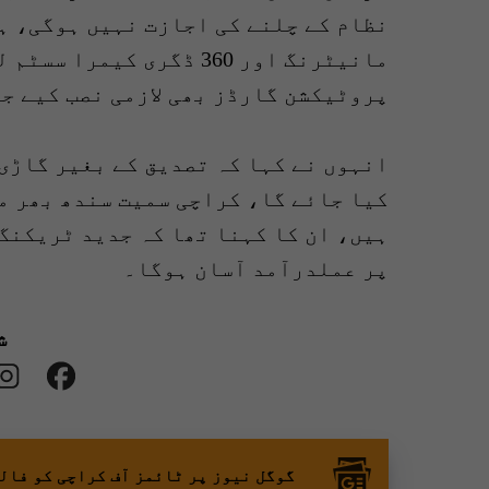
نظام کے چلنے کی اجازت نہیں ہوگی، ہ
مانیٹرنگ اور 360 ڈگری ک
پروٹیکشن گارڈز بھی لازمی نصب کیے ج
انہوں نے کہا کہ تصدیق کے بغیر گاڑی
کیا جائے گا، کراچی سمیت سندھ بھر م
ہیں، ان کا کہنا تھا کہ جدید ٹریکنگ
پر عملدرآمد آسان ہوگا۔
ش
گوگل نیوز پر ٹائمز آف کراچی کو فال