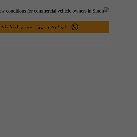
اپ ڈیٹ رہیں – فوری اطلاعات 