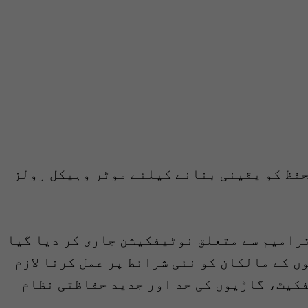
فظ کو یقینی بنانے کیلئے موٹر وہیکل رولز
ل رولز 1969 میں اہم ترامیم سے متعلق نوٹیفکیشن جاری کر دیا گیا
 کے مالکان کو نئی شرائط پر عمل کرنا لازم
کیٹ، گاڑیوں کی حد اور جدید حفاظتی نظام