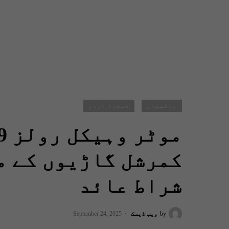
پاکستان
فیچرڈ اردو
کمرشل گاڑیوں کے م
شراط عائد
by
ویب ڈیسک
September 24, 2025