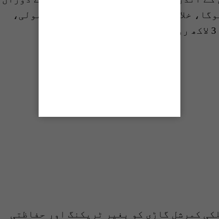
وگا، خلاف ورزی پر پہلے مرحلے میں معمولی،
لکی کمرشل گاڑی کو بغیر ٹریکنگ اور حفاظتی