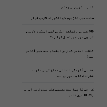
تازہ ترین پوسٹس
سندھ میں گاڑیوں کی انشورنس لازمی قرار
400 شہریوں کیلئے ایک پولیس اہلکار لازمی،
کراچی میں صورتحال کیا ہے؟
تنظیم اسلامی کے زیرِ اہتمام ملک گیر آگاہی
مہم!
فضائی آلودگی انسانی دماغ کیلیے کیسے
خطرناک ثابت ہورہی ہے؟
کراچی کا پہلا مفت فٹنیس کلب فیڈرل بی ایریا
بلاک 10 میں قائم