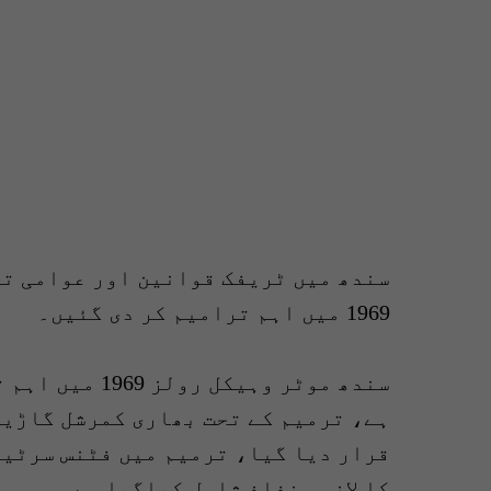
سندھ میں ٹریفک قوانین اور عوامی تح
1969 میں اہم ترامیم کر دی گئیں۔
سندھ موٹر وہیک
ہے، ترمیم کے تحت بھاری کمرشل گاڑیوں
قرار دیا گیا، ترمیم میں فٹنس سرٹیف
کا لازمی نفاذ شامل کیاگیا ہے۔