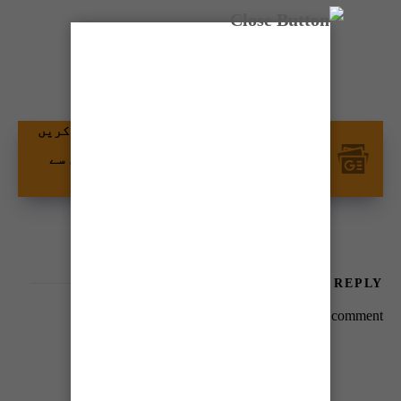
شیئر کریں
گوگل نیوز پر ٹائمز آف کراچی کو فالو کریں
اور اپنی پسندیدہ مواد کو زیادہ تیزی سے
دیکھیں۔
LEAVE A REPLY
You must be
logged in
to post a comment.