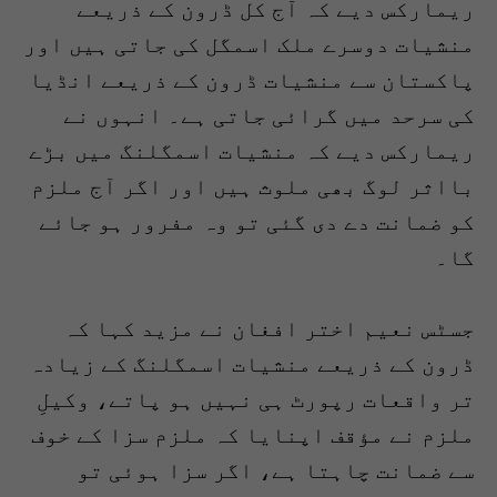
ریمارکس دیے کہ آج کل ڈرون کے ذریعے
منشیات دوسرے ملک اسمگل کی جاتی ہیں اور
پاکستان سے منشیات ڈرون کے ذریعے انڈیا
کی سرحد میں گرائی جاتی ہے۔ انہوں نے
ریمارکس دیے کہ منشیات اسمگلنگ میں بڑے
بااثر لوگ بھی ملوث ہیں اور اگر آج ملزم
کو ضمانت دے دی گئی تو وہ مفرور ہو جائے
گا۔
جسٹس نعیم اختر افغان نے مزید کہا کہ
ڈرون کے ذریعے منشیات اسمگلنگ کے زیادہ
تر واقعات رپورٹ ہی نہیں ہو پاتے، وکیلِ
ملزم نے مؤقف اپنایا کہ ملزم سزا کے خوف
سے ضمانت چاہتا ہے، اگر سزا ہوئی تو