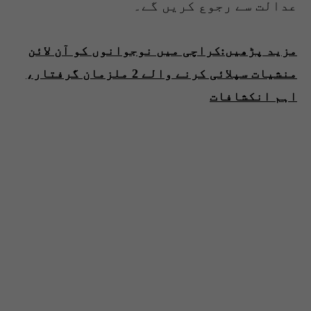
عدالت سے رجوع کریں گے۔
مزید پڑھیں:کراچی میں نوجوانوں کو آن لائن
منشیات سپلائی کرنے والے 2 ملزمان گرفتار،
اہم انکشافات