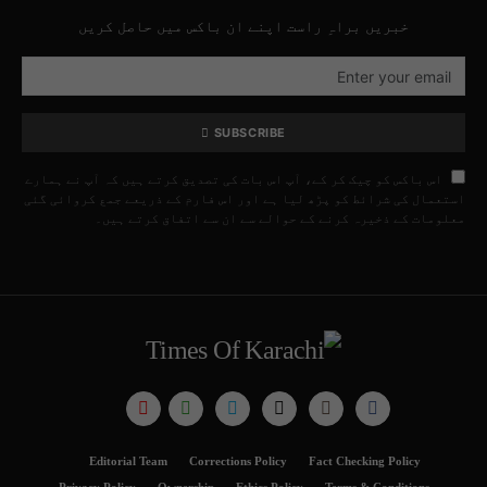
خبریں براہِ راست اپنے ان باکس میں حاصل کریں
SUBSCRIBE
اس باکس کو چیک کر کے، آپ اس بات کی تصدیق کرتے ہیں کہ آپ نے ہمارے
استعمال کی شرائط کو پڑھ لیا ہے اور اس فارم کے ذریعے جمع کروائی گئی
معلومات کے ذخیرہ کرنے کے حوالے سے ان سے اتفاق کرتے ہیں۔
Editorial Team
Corrections Policy
Fact Checking Policy