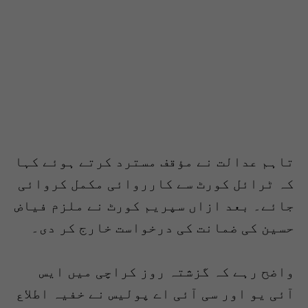
تاہم عدالت نے مؤقف مسترد کرتے ہوئے کہا
کہ ٹرائل کورٹ سے کارروائی مکمل کروائی
جائے۔ بعد ازاں سپریم کورٹ نے ملزم فیاض
حسین کی ضمانت کی درخواست خارج کر دی۔
واضح رہے کہ گزشتہ روز کراچی میں ایس
آئی یو اور سی آئی اے پولیس نے خفیہ اطلاع