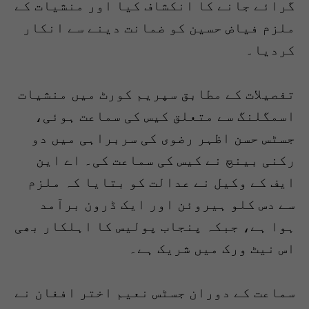
گرائے جانے کا انکشاف کیا اور منشیات کے
ملزم فیاض حسین کو ضمانت دینے سے انکار
کردیا۔
تفصیلات کے مطابق سپریم کورٹ میں منشیات
اسمگلنگ سے متعلق کیس کی سماعت ہوئی،
جسٹس حسن اظہر رضوی کی سربراہی میں دو
رکنی بینچ نے کیس کی سماعت کی۔ اے این
ایف کے وکیل نے عدالت کو بتایا کہ ملزم
سے دس کلو ہیروئن اور ایک ڈرون برآمد
ہوا ہے، جبکہ پنجاب پولیس کا اہلکار بھی
اس نیٹ ورک میں شریک ہے۔
سماعت کے دوران جسٹس نعیم اختر افغان نے