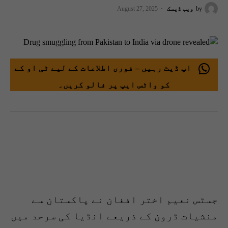
by
ویب ڈیسک
August 27, 2025
اپ ڈیٹ رہیں – فوری اطلاعات کے لیے ٹی او کے
کو واٹس ایپ پر فالو کریں۔
جسٹس نعیم اختر افغان نے پاکستان سے
منشیات ڈرون کے ذریعے انڈیا کی سرحد میں