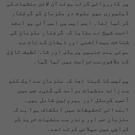
پر کارروائی کرتے ہوئے آن لائن منشیات کی
ڈیلیوری میں ملوث دو ملزمان کو گرفتار
کر لیا تھا۔ ایس ایس پی ایس آئی یو امجد
احمد شیخ نے بتایا کہ گرفتار ملزمان کی
شناخت عبدالغنی اور ذیشان کے نام سے
ہوئی ہے، جنہیں پریڈی اور شاہ لطیف ٹاؤن
کے علاقوں سے حراست میں لیا گیا۔
پولیس کا کہنا تھا کہ ملزمان سے ایک کلو
سے زائد منشیات برآمد کی گئی، جس میں
آئس، کرسٹل اور ہیروئین شامل ہیں۔
ابتدائی تحقیقات میں انکشاف ہوا ہے کہ
ملزمان حب اور وندر سے منشیات خرید کر
کراچی میں سپلائی کرتے تھے۔