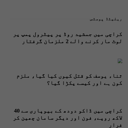
ریلیٹڈ پوسٹس
کراچی میں جمشید روڈ پر پیٹرول پمپ پر
لوٹ مار کرنے والے 2 ملزمان گرفتار
ثناء یوسف کو قتل کیوں کیا گیا، ملزم
کون ہے اور کیسے پکڑا گیا؟
کراچی میں ڈاکو دودھ کے بیوپاری سے 40
لاکھ روپے، فون اور دیگر سامان چھین کر
فرار