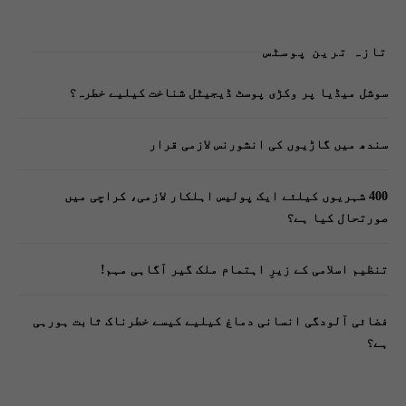
تازہ ترین پوسٹس
سوشل میڈیا پر وکڑی پوسٹ ڈیجیٹل شناخت کیلیے خطرہ؟
سندھ میں گاڑیوں کی انشورنس لازمی قرار
400 شہریوں کیلئے ایک پولیس اہلکار لازمی، کراچی میں
صورتحال کیا ہے؟
تنظیم اسلامی کے زیرِ اہتمام ملک گیر آگاہی مہم!
فضائی آلودگی انسانی دماغ کیلیے کیسے خطرناک ثابت ہورہی
ہے؟