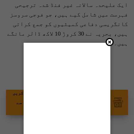
ایک علیحدہ سالانہ غیر فنڈ شدہ ترجیحی
فہرست میں شامل کیے ہیں، جو فوجی سروسز
کانگریسی دفاعی کمیٹیوں کو جمع کراتی
ہیں، بحریہ نے 30 کروڑ 10 لاکھ ڈالر مانگے
ہیں۔
شیئر کریں
گوگل نیوز پر ٹائمز آف کراچی کو فالو کریں
اور اپنی پسندیدہ مواد کو زیادہ تیزی سے
دیکھیں۔