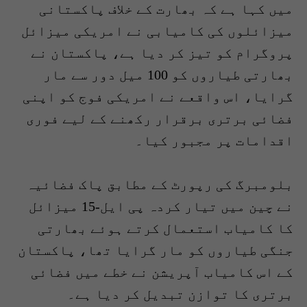
میں کہا ہے کہ بھارت کے خلاف پاکستانی
میزائلوں کی کامیابی نے امریکی میزائل
پروگرام کو تیز کر دیا ہے، پاکستان نے
بھارتی طیاروں کو 100 میل دور سے مار
گرایا، اس واقعے نے امریکی فوج کو اپنی
فضائی برتری برقرار رکھنے کے لیے فوری
اقدامات پر مجبور کیا۔
بلومبرگ کی رپورٹ کے مطابق پاک فضائیہ
نے چین میں تیار کردہ پی ایل-15 میزائل
کا کامیاب استعمال کرتے ہوئے بھارتی
جنگی طیاروں کو مار گرایا تھا، پاکستان
کے اس کامیاب آپریشن نے خطے میں فضائی
برتری کا توازن تبدیل کر دیا ہے۔