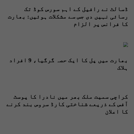
ڈسالٹ نے رافیل کے اہم سورس کوڈ تک
رسائی نہیں دی جس سے مشکلات ہوئیں: بھارت
کا فرانس پر الزام
بھارت میں پل کا ایک حصہ گرگیا، 9 افراد
ہلاک
کراچی سمیت ملک بھر میں نادرا کا پوسٹ
آفس کے ذریعے شناختی کارڈ سروس بند کرنے
کا اعلان