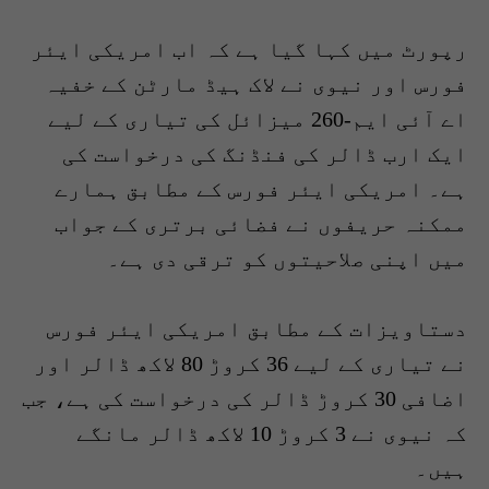
رپورٹ میں کہا گیا ہے کہ اب امریکی ایئر
فورس اور نیوی نے لاک ہیڈ مارٹن کے خفیہ
اے آئی ایم-260 میزائل کی تیاری کے لیے
ایک ارب ڈالر کی فنڈنگ کی درخواست کی
ہے۔ امریکی ایئر فورس کے مطابق ہمارے
ممکنہ حریفوں نے فضائی برتری کے جواب
میں اپنی صلاحیتوں کو ترقی دی ہے۔
دستاویزات کے مطابق امریکی ایئر فورس
نے تیاری کے لیے 36 کروڑ 80 لاکھ ڈالر اور
اضافی 30 کروڑ ڈالر کی درخواست کی ہے، جب
کہ نیوی نے 3 کروڑ 10 لاکھ ڈالر مانگے
ہیں۔