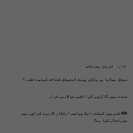
تازہ ترین پوسٹس
سوشل میڈیا پر وکڑی پوسٹ ڈیجیٹل شناخت کیلیے خطرہ؟
سندھ میں گاڑیوں کی انشورنس لازمی قرار
400 شہریوں کیلئے ایک پولیس اہلکار لازمی، کراچی میں
صورتحال کیا ہے؟