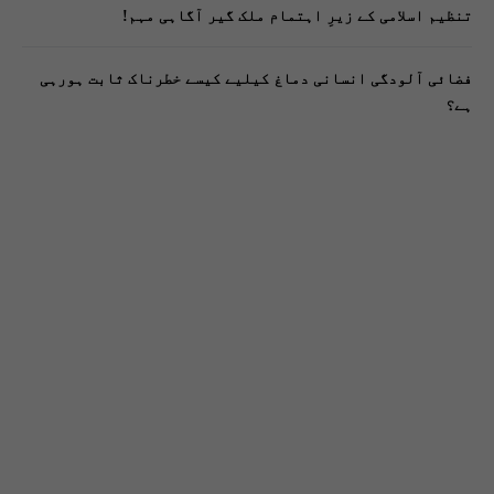
تنظیم اسلامی کے زیرِ اہتمام ملک گیر آگاہی مہم!
فضائی آلودگی انسانی دماغ کیلیے کیسے خطرناک ثابت ہورہی
ہے؟