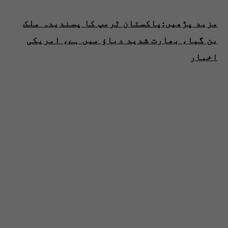
مزید پڑھیں:پاکستان ٹرمپ کا پسندیدہ ملک
بن گیا، بھارت شدید دباؤ میں ہے، امریکی
اخبار