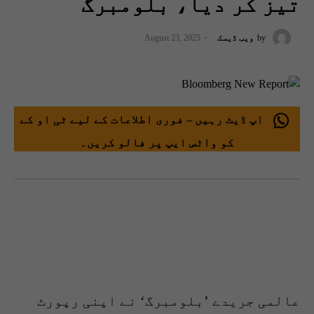
تیز کر دیا، بلومبرگ
by
ویب ڈیسک
August 23, 2025
اپ ڈیٹ رہیں – فوری اطلاعات کے لیے ٹی او کے
کو واٹس ایپ پر فالو کریں۔
عالمی جریدے ’بلومبرگ‘ نے اپنی رپورٹ