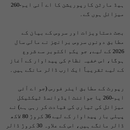
ہیڈ مارٹن کارپوریشن کا اے آئی ایم-260
میزائل ہوں گے۔
بجٹ دستاویزات اور سروس کے بیان کے
مطابق دونوں سروس برانچز نے مالی سال
2026 کے لیے، جو یکم اکتوبر سے شروع
ہوگا، اس خفیہ نظام کی پیداوار کے آغاز
کے لیے تقریباً ایک ارب ڈالر مانگے ہیں۔
رپورٹ کے مطابق ایئر فورس (جو اے آئی
ایم-260 یا جوائنٹ ایڈوانسڈ ٹیکٹیکل
میزائل کی تیاری کی قیادت کر رہی ہے) نے
پہلی بار پیداوار کے لیے 36 کروڑ 80 لاکھ
ڈالر مانگے ہیں، اس کے علاوہ 30 کروڑ ڈالر