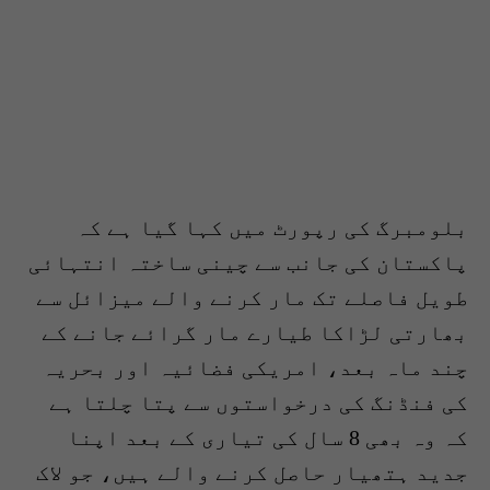
بلومبرگ کی رپورٹ میں کہا گیا ہے کہ
پاکستان کی جانب سے چینی ساختہ انتہائی
طویل فاصلے تک مار کرنے والے میزائل سے
بھارتی لڑاکا طیارے مار گرائے جانے کے
چند ماہ بعد، امریکی فضائیہ اور بحریہ
کی فنڈنگ کی درخواستوں سے پتا چلتا ہے
کہ وہ بھی 8 سال کی تیاری کے بعد اپنا
جدید ہتھیار حاصل کرنے والے ہیں، جو لاک