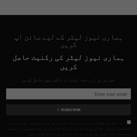
ہماری نیوز لیٹر کے لیے سائن اپ
کریں
ہماری نیوز لیٹر کی رکنیت حاصل
کریں
خبریں براہِ راست اپنے ان باکس میں حاصل کریں
SUBSCRIBE
اس باکس کو چیک کر کے، آپ اس بات کی تصدیق کرتے ہیں کہ آپ نے ہمارے
استعمال کی شرائط کو پڑھ لیا ہے اور اس فارم کے ذریعے جمع کروائی گئی
معلومات کے ذخیرہ کرنے کے حوالے سے ان سے اتفاق کرتے ہیں۔