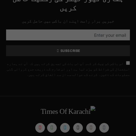
کریں
خبریں براہِ راست اپنے ان باکس میں حاصل کریں
SUBSCRIBE
اس باکس کو چیک کر کے، آپ اس بات کی تصدیق کرتے ہیں کہ آپ نے ہمارے
استعمال کی شرائط کو پڑھ لیا ہے اور اس فارم کے ذریعے جمع کروائی گئی
معلومات کے ذخیرہ کرنے کے حوالے سے ان سے اتفاق کرتے ہیں۔