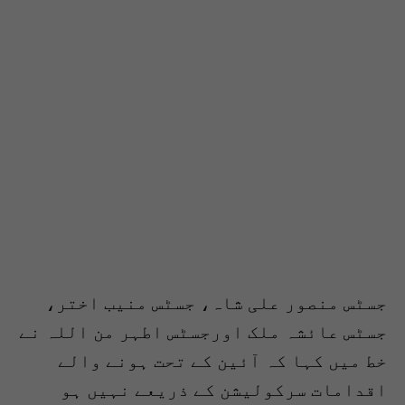
جسٹس منصور علی شاہ، جسٹس منیب اختر،
جسٹس عائشہ ملک اورجسٹس اطہر من اللہ نے
خط میں کہا کہ آئین کے تحت ہونے والے
اقدامات سرکولیشن کے ذریعے نہیں ہو