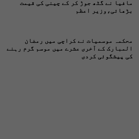
مافیا نے گٹھ جوڑ کر کے چینی کی قیمت
بڑھائی،وزیر اعظم
محکمہ موسمیات نے کراچی میں رمضان
المبارک کے آخری عشرے میں موسم گرم رہنے
کی پیشگوئی کردی