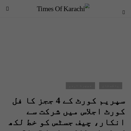
پاکستان
فیچرڈ اردو
سپریم کورٹ کے 4 ججز کا فل
کورٹ اجلاس میں شرکت سے
انکار، چیف جسٹس کو خط لکھ