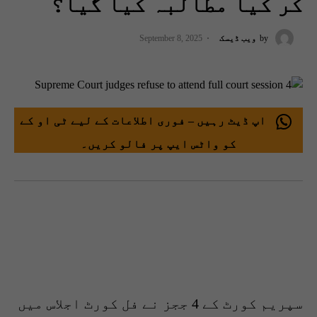
کر کیا مطالبہ کیا گیا؟
by
ویب ڈیسک
September 8, 2025
اپ ڈیٹ رہیں – فوری اطلاعات کے لیے ٹی او کے
کو واٹس ایپ پر فالو کریں۔
سپریم کورٹ کے 4 ججز نے فل کورٹ اجلاس میں