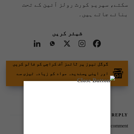
سکتے، سپریم کورٹ رولز آئین کے تحت
بنائے جاتے ہیں۔
شیئر کریں
گوگل نیوز پر ٹائمز آف کراچی کو فالو کریں
اور اپنی پسندیدہ مواد کو زیادہ تیزی سے
دیکھیں۔
LEAVE A REPLY
You must be
logged in
to post a comment.