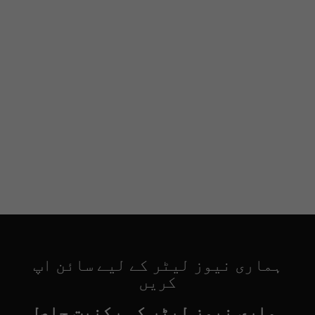
ہماری نیوز لیٹر کے لیے سائن اپ
کریں
ہماری نیوز لیٹر کی رکنیت حاصل