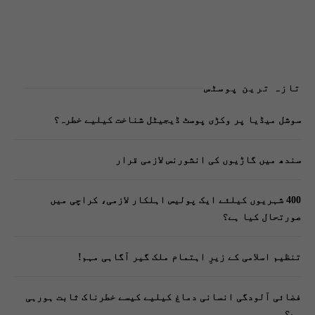
تازہ ترین پوسٹس
سوشل میڈیا پر وکڑی پوسٹ ڈیجیٹل شناخت کیلیے خطرہ؟
سندھ میں گاڑیوں کی انشورنس لازمی قرار
400 شہریوں کیلئے ایک پولیس اہلکار لازمی، کراچی میں
صورتحال کیا ہے؟
تنظیم اسلامی کے زیرِ اہتمام ملک گیر آگاہی مہم!
فضائی آلودگی انسانی دماغ کیلیے کیسے خطرناک ثابت ہورہی
ہے؟