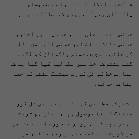
شرکت سے انکار کرتے ہوئے چیف جسٹس
پاکستان یحییٰ آفریدی کو خط لکھ دیا ہے۔
جسٹس منصور علی شاہ، جسٹس منیب اختر،
جسٹس عائشہ ملک اور جسٹس اطہر من اللہ
کی جانب سے چیف جسٹس پاکستان کو لکھے
گئے مشترکہ خط میں مطالبہ کیا گیا ہے کہ
ہمارے خط کو فل کورٹ میٹنگ منٹس کا حصہ
بنایا جائے۔
مشترکہ خط میں کہا گیا ہے ہمیں فل کورٹ
میٹنگ کا خط موصول ہوا، لیکن ہم شریک
نہیں ہو سکتے، رولز منظوری کے لیےکبھی
فل کورٹ کے سامنے نہیں رکھے گئے، فل