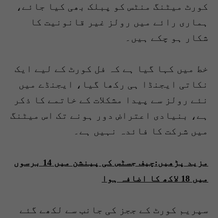
کورٹ میٹنگ منٹس کو پبلک بھی کیا جائے،
ہماری رائے میں رولز غیر قانونیت کا
شکار ہو چکے ہیں۔
خط میں کہا گیا ہے کہ فل کورٹ کے لیے ایک
نکاتی ایجنڈا ہی رکھا گیا، ایجنڈے میں
نئے رولز سے پیدا مشکلات کے خاتمے کا ذکر
ہے، بنیادی اعتراض دور ہونے تک اس میٹنگ
میں شرکت کا فائدہ نہیں ہے۔
مزید پڑھیں:چیف جسٹس کی پینشن میں 14 برسوں
میں 18 لاکھ کا اضافہ ہوا
سپریم کورٹ کے ججز کی جانب سے لکھے گئے