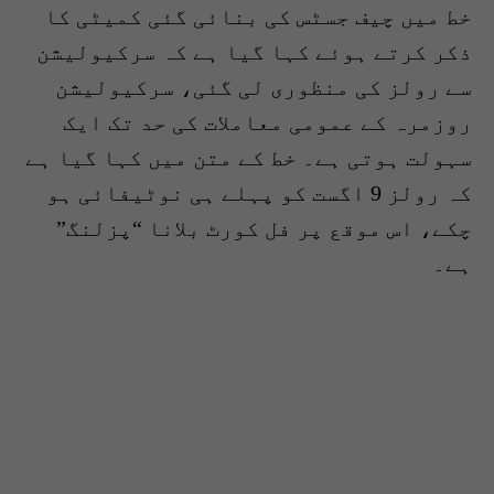
خط میں چیف جسٹس کی بنائی گئی کمیٹی کا
ذکر کرتے ہوئے کہا گیا ہے کہ سرکیولیشن
سے رولز کی منظوری لی گئی، سرکیولیشن
روزمرہ کے عمومی معاملات کی حد تک ایک
سہولت ہوتی ہے۔ خط کے متن میں کہا گیا ہے
کہ رولز 9 اگست کو پہلے ہی نوٹیفائی ہو
چکے، اس موقع پر فل کورٹ بلانا “پزلنگ”
ہے۔