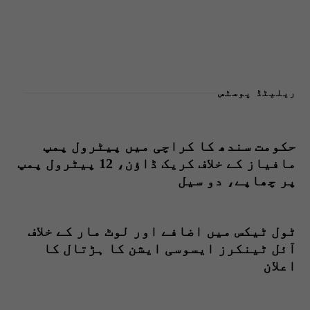
ریلیٹڈ پوسٹس
حکومت سندھ کا کراچی میں پیٹرول پمپ
مافیاز کے خلاف کریک ڈاؤن، 12 پیٹرول پمپ
پر چھاپے، دو سیل
ٹول ٹیکس میں اضافے اور لوٹ مار کے خلاف
آئل ٹینکرز ایسوسی ایشن کا ہڑتال کا
اعلان