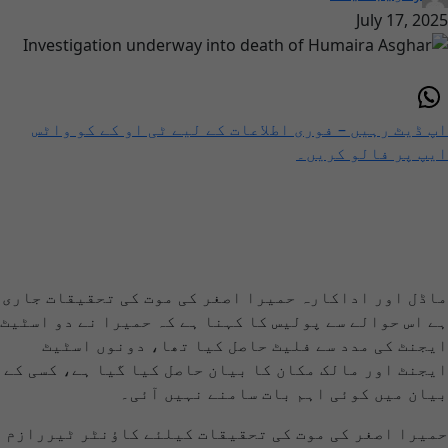
July 17, 2025
اپ ڈیٹ رہیں – فوری اطلاعات کے لیے ٹی او کے کو واٹس
ایپ پر فالو کریں۔
ماڈل اور اداکارہ حمیرا اصغر کی موت کی تحقیقات جاری
ہے اس حوالے سے پولیس کا کہنا ہے کہ حمیرا نے دو اسٹیٹ
ایجنٹ کی مدد سے فلیٹ حاصل کیا تھا، دونوں اسٹیٹ
ایجنٹ اور مالک مکان کا بیان حاصل کیا گیا ہے، کسی کے
بیان میں کوئی اہم بات سامنے نہیں آئی۔
حمیرا اصغر کی موت کی تحقیقات کیلئے کاؤنٹر ٹیررازم