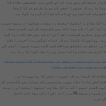
ڈپارٹمنٹ کی بھی مدد لے لی گئی ہے، تفتیشی حکام کا
بتانا ہے کہ حمیرا اصغر کے موبائل فونز کا ڈیٹا
تجزیئے کے لیے سی ٹی ڈی کے حوالے کردیا گیا ہے۔
مالک مکان ، اسٹیٹ ایجنٹ ، دوست ، چوکیدار سمیت دس سے
زائد افراد کے بیانات بھی قلمبند کرلیے گئے، جبکہ
ٹریول ہسٹری کیلئے ایف آئی اے کو بھی خط لکھ دیا گیا
ہے۔ پولیس کا کہنا ہے کہ تمام لوگوں سے آخری رابطے
اور تعلق سے متعلق سوالات کیے گئے ہیں، حمیرا اصغر کی
ڈائری سے ملنے والے نمبر پر رابطہ کیا جا رہا ہے۔
مزید پڑھیں:حمیرا اصغر کی موت سے قبل کپڑے دھونے کے
شواہد ملے ہیں: تفتیشی حکام
حکام کا کہنا ہے کہ حمیرا اصغر کا پاسپورٹ اور
شناختی کارڈ ملے ہیں، پڑوسیوں کے بیان بھی قلمبند کر
لیے گئے، حمیرا کے مالک مکان، اسٹیٹ ایجنٹ اور دوست
در شہوار سمیت 10سے زائد افراد کے بیانات حاصل
کرلیے۔