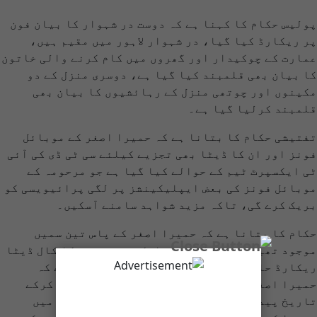
پولیس حکام کا کہنا ہے کہ دوست در شہوار کا بیان فون
پر ریکارڈ کیا گیا، در شہوار لاہور میں مقیم ہیں،
عمارت کے چوکیدار اور گھروں میں کام کرنے والی خاتون
کا بیان بھی قلمبند کیا گیا ہے، دوسری منزل کے دو
مکینوں اور چوتھی منزل کے رہائشیوں کا بیان بھی
قلمبند کرلیا گیا ہے۔
تفتیشی حکام کا بتانا ہے کہ حمیرا اصغر کے موبائل
فونز اور ان کا ڈیٹا بھی تجزیے کیلئے سی ٹی ڈی کی آئی
ٹی ایکسپرٹ ٹیم کے حوالے کیا گیا ہے جو مرحومہ کے
موبائل فونز کی بعض ایپلیکینشز پر لگی پرائیویسی کو
بریک کرے گی، تاکہ مزید شواہد سامنے آسکیں۔
حکام کا بتانا ہے کہ حمیرا اصغر کے پاس تین سمیں
موجود تھیں اور تمام سمیں ایکٹو تھیں جن کا کال ڈیٹا
ریکارڈ حاصل کرلیا گیا ہے۔ حکام کا بتانا ہے کہ
حمیرا اصغر نے اصل شناختی کارڈ میں ٹیمپرنگ کرکے
تاریخ پیدائش تبدیل کی تھی، اصل شناخت کارڈ میں