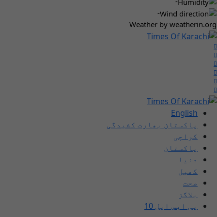
-
-
Weather
by weatherin.org
English
پاکستان بھارت کشیدگی
کراچی
پاکستان
دنیا
کھیل
صحت
بلاگز
پی ایس ایل 10