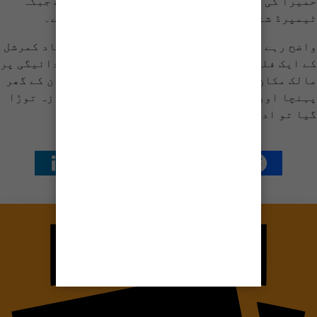
حمیرا کی تاریخ پیدائش 10 اکتوبر 1983درج ہے جبکہ
ٹیمپرڈ شناختی کارڈ پر 10 اکتوبر 1997 درج ہے۔
واضح رہے کہ حمیرا اصغر کی لاش 8 جولائی کو اتحاد کمرشل
کے ایک فلیٹ سے اس وقت ملی جب کرائے کی عدم ادائیگی پر
مالک مکان کے عدالت پہنچنے پر عدالتی بیلف ان کے گھر
پہنچا اور فلیٹ کا دروازہ نہ کھولنے پر دروازہ توڑا
گیا تو اداکارہ کی لاش برآمد ہوئی۔
شیئر کریں