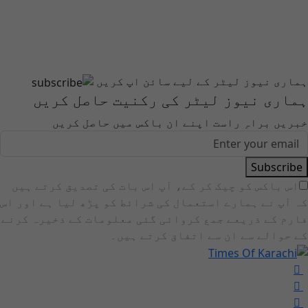
ہماری نیوز لیٹر کے لیے سائن اپ کریں
ہماری نیوز لیٹر کی رکنیت حاصل کریں
خبریں براہِ راست اپنے ان باکس میں حاصل کریں
Subscribe
اس باکس کو چیک کر کے، آپ اس بات کی تصدیق کرتے ہیں
کہ آپ نے ہمارے استعمال کی شرائط کو پڑھ لیا ہے اور اس
فارم کے ذریعے جمع کروائی گئی معلومات کے ذخیرہ کرنے
کے حوالے سے ان سے اتفاق کرتے ہیں۔