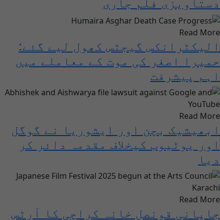
دستاویزی فلم جاری
Read More
الیکٹرانکس گیجٹس کھول لیے گئے:
حمیرا اصغر کی موت کے معاملے میں
اہم پیشرفت
Read More
ابھیشیک بچن اور ایشوریا نے گوگل
اور یوٹیوب کیخلاف مقدمہ دائر کر
دیا
Read More
جاپانی قونصل خانہ کراچی کا آرٹس