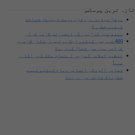
تازہ ترین پوسٹس
سوشل میڈیا پر وکڑی پوسٹ ڈیجیٹل شناخت
کیلیے خطرہ؟
سندھ میں گاڑیوں کی انشورنس لازمی قرار
400 شہریوں کیلئے ایک پولیس اہلکار لازمی،
کراچی میں صورتحال کیا ہے؟
تنظیم اسلامی کے زیرِ اہتمام ملک گیر آگاہی
مہم!
فضائی آلودگی انسانی دماغ کیلیے کیسے
خطرناک ثابت ہورہی ہے؟