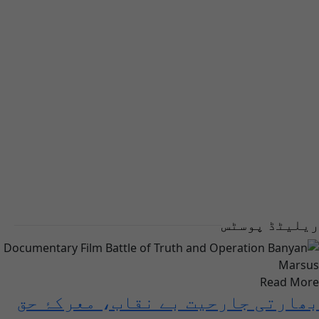
ریلیٹڈ پوسٹس
Read More
بھارتی جارحیت بے نقاب، معرکۂ حق