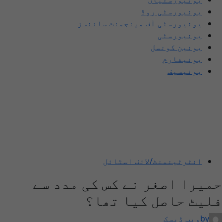
یونیورسٹی روڈ
یونیورسٹی آف مینجمنٹ سائنسز
یونیورسٹی
یونین کونسل
یونیفارم
یونیسیف
انٹرٹینمنٹ/لائف اسٹائل
حمیرا اصغر نے کس کی مدد سے
فلیٹ حاصل کیا تھا؟
by
ویب ڈیسک