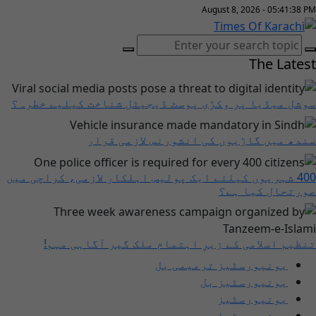
August 8, 2026 - 05:41:39 PM
The Latest
سوشل میڈیا پر وکڑی پوسٹ ڈیجیٹل شناخت کیلیے خطرہ؟
سندھ میں گاڑیوں کی انشورنس لازمی قرار
400 شہریوں کیلئے ایک پولیس اہلکار لازمی، کراچی میں
صورتحال کیا ہے؟
تنظیم اسلامی کے زیرِ اہتمام ملک گیر آگاہی مہم!
یونیورسٹیز ترمیمی بل
یونیورسٹیز بل
یونیورسٹیز
یونیورسٹیاں