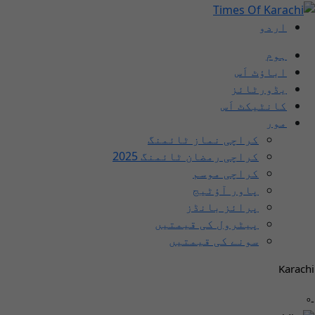
اردو
ہوم
اباؤٹ اَس
یڈورٹائز
کانٹیکٹ اَس
مور
کراچی نماز ٹائمنگ
کراچی رمضان ٹائمنگ 2025
کراچی موسم
پاور آؤٹیج
پرائز بانڈز
پیٹرول کی قیمتیں
سونے کی قیمتیں
Karachi
-º