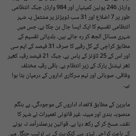
وارڈز، 246 یونین کمیٹیاں اور 984 وارڈز، جبکہ انتظامی
طور پر 7 اضلاع اور 31 سب ڈویژنز پر مشتمل یہ شہر
انتظامی تقسیم کا ایک ایسا جال بن چکا ہے، جس میں
شہری مسائل الجھ کر رہ جاتے ہیں۔ بلدیاتی تقسیم کے
مطابق کراچی کے کل رقبے کا صرف 31 فیصد کے ایم سی
اور اس کے 25 ٹاؤنز کے پاس ہے، جبکہ 21 فیصد رقبہ کھیر
تھر نیشنل پارک کے زیرِ انتظام ہے۔ باقی رقبہ مختلف
وفاقی، صوبائی اور نیم سرکاری اداروں کے درمیان بٹا ہوا
ہے۔
ماہرین کے مطابق لاتعداد اداروں کی موجودگی، بے ہنگم
منصوبہ بندی اور مبینہ غیر قانونی تعمیرات نے شہر کا
نقشہ مسخ کر کے رکھ دیا ہے۔ قوانین پرعملدرآمد نہ ہونے
کے باعث کراچی تیزی سے کنکریٹ کے بے ترتیب جنگل میں