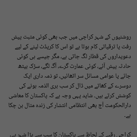
روشنیوں کے شہر کراچی میں جب بھی کوئی مثبت پیش
رفت یا ترقیاتی کام ہوتا ہے تو اس کا کریڈٹ لینے کے لیے
دعویداروں کی قطار لگ جاتی ہے، مگر جیسے ہی کوئی
حادثہ پیش آئے، کوئی عمارت گرے، آگ لگے، سڑک بیٹھ
جائے یا عوامی مسائل سر اٹھائیں، تو ذمہ داری ایک
دوسرے کے کھاتے میں ڈال کر سب بری الذمہ ہونے کی
کوشش کرتے ہیں۔ شاید یہی وجہ ہے کہ پاکستان کا معاشی
دارالحکومت آج بھی انتظامی انتشار کی زندہ مثال بن چکا
ہے۔
کراچی رقبے کے لحاظ سے پاکستان کا سب سے بڑا شہر ہے،