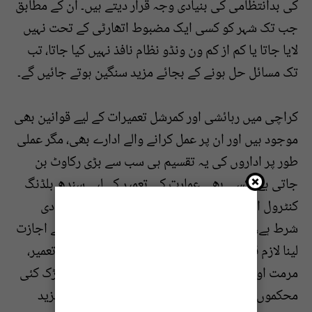
کی بدانتظامی کی بنیادی وجہ قرار دیتے ہیں۔ ان کے مطابق
جب تک شہر کو کسی ایک مضبوط اتھارٹی کے تحت نہیں
لایا جاتا یا کم از کم ون ونڈو نظام نافذ نہیں کیا جاتا، تب
تک مسائل حل ہونے کے بجائے مزید سنگین ہوتے جائیں گے۔
کراچی میں رہائشی اور کمرشل تعمیرات کے لیے قوانین بھی
موجود ہیں اور ان پر عمل کرانے والے ادارے بھی، مگر عملی
طور پر اداروں کی یہ تقسیم ہی سب سے بڑی رکاوٹ بن
جاتی ہے۔ کسی بھی عمارت کی تعمیر کے لیے سندھ بلڈنگ
کنٹرول اتھارٹی (ایس بی سی اے) کی منظوری بنیادی
شرط ہے، مگر اس کے باوجود دیگر متعدد اداروں سے اجازت
لینا لازم قرار دیا گیا ہے۔ یہی صورتحال سڑکوں کی تعمیر،
مرمت اور یوٹیلیٹی منصوبوں کی ہے، جہاں ایک سڑک کئی
محکموں کی حدود میں آ کر ذمہ داری کے تعین کو مزید