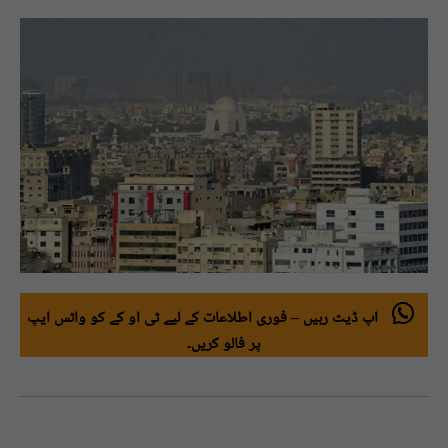
اپ ڈیٹ رہیں – فوری اطلاعات کے لیے ٹی او کے کو واٹس ایپ
پر فالو کریں۔