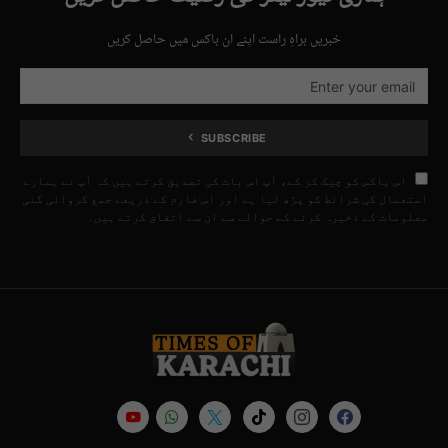
خبریں براہِ راست اپنے ان باکس میں حاصل کریں
SUBSCRIBE
اس باکس کو چیک کر کے، آپ اس بات کی تصدیق کرتے ہیں کہ آپ نے ہمارے
استعمال کی شرائط کو پڑھ لیا ہے اور اس فارم کے ذریعے جمع کروائی گئی
معلومات کے ذخیرہ کرنے کے حوالے سے ان سے اتفاق کرتے ہیں۔