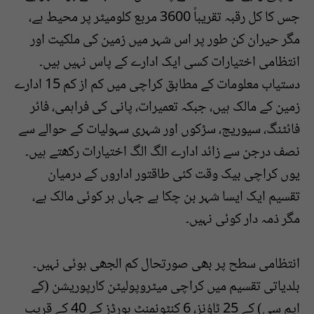
جس کا کل رقبہ تقریباً 3600 مربع کلومیٹر پر محیط ہے،
مگر حیران کن طور پر اس شہر میں زمین کی ملکیت اور
انتظامی اختیارات کسی ایک ادارے کے پاس نہیں ہیں۔
دستیاب معلومات کے مطابق کراچی میں کم از کم 15 ادارے
زمین کے مالک ہیں، جبکہ تعمیرات، پانی کی فراہمی، فائر
فائٹنگ، سیوریج، سڑکوں اور شہری سہولیات کے حوالے سے
نصف درجن سے زائد ادارے الگ الگ اختیارات رکھتے ہیں۔
یوں کراچی بیک وقت کئی طاقتور اداروں کے درمیان
تقسیم ایک ایسا شہر بن چکا ہے جہاں ہر کوئی مالک ہے،
مگر ذمہ دار کوئی نہیں۔
انتظامی سطح پر بھی صورتحال کم الجھی ہوئی نہیں۔
بلدیاتی تقسیم میں کراچی میٹروپولیٹن کارپوریشن (کے
ایم سی) کے 25 ٹاؤنز، 6 کنٹونمنٹ بورڈز کے 40 کے قریب