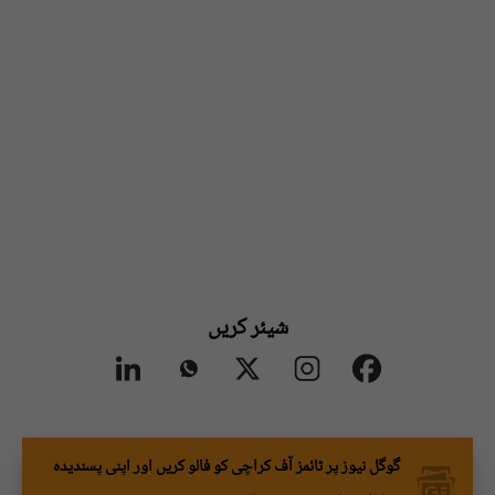
شیئر کریں
گوگل نیوز پر ٹائمز آف کراچی کو فالو کریں اور اپنی پسندیدہ