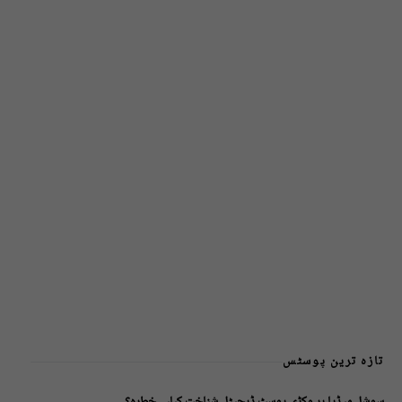
تازہ ترین پوسٹس
سوشل میڈیا پر وکڑی پوسٹ ڈیجیٹل شناخت کیلیے خطرہ؟