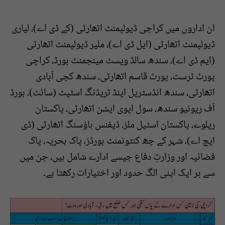
ان اداروں میں کراچی ڈیولپمنٹ اتھارٹی (کے ڈی اے)، لیاری
ڈیولپمنٹ اتھارٹی (ایل ڈی اے)، ملیر ڈیولپمنٹ اتھارٹی
(ایم ڈی اے)، سندھ سالڈ ویسٹ مینجمنٹ بورڈ، کراچی
پورٹ ٹرسٹ، پورٹ قاسم اتھارٹی، سندھ کچی آبادی
اتھارٹی، سندھ انڈسٹریل اینڈ ٹریڈنگ اسٹیٹ (سائٹ)، بورڈ
آف ریونیو سندھ، سول ایوی ایشن اتھارٹی، پاکستان
ریلوے، پاکستان اسٹیل ملز، ڈیفنس ہاؤسنگ اتھارٹی (ڈی
ایچ اے)، شہر کے چھ کنٹونمنٹ بورڈز، پاک بحریہ، پاک
فضائیہ اور وزارتِ دفاع جیسے ادارے شامل ہیں، جن میں
سے ہر ایک اپنی الگ حدود اور اختیارات رکھتا ہے۔