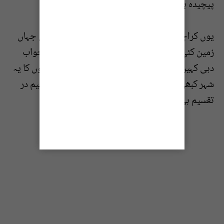
پیچیدہ بنا دیتی ہے۔
یوں کراچی ایک ایسے شہر کی تصویر پیش کرتا ہے جہاں
زمین کئی کی ہے، اختیار کئی ہاتھوں میں ہے، مگر جواب
دہی کہیں نظر نہیں آتی۔ سوال یہ ہے کہ کیا روشنیوں کا یہ
شہر کبھی انتظامی تاریکی سے نکل سکے گا، یا تقسیم در
تقسیم ہی اس کا مقدر بنی رہے گی؟