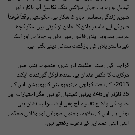
تبدیل ہو رہا ہے، جہاں سڑکیں تنگ، نکاسیٔ آب ناکارہ اور
شہری زندگی مسلسل دباؤ کا شکار ہے۔ حکومتیں وقتاً فوقتاً
شہر کے لیے ماسٹر پلان کا اعلان تو کرتی ہیں، مگر کچھ
عرصے بعد وہی پلان فائلوں میں دفن ہو جاتا ہے اور ایک
نئے ماسٹر پلان کی بازگشت سنائی دینے لگتی ہے۔
کراچی کی زمینی ملکیت اور شہری منصوبہ بندی میں
مرکزیت کا مکمل فقدان ہے۔ سندھ لوکل گورنمنٹ ایکٹ
2013ء کے تحت کراچی میٹروپولیٹن کارپوریشن، اس کے
25 ٹاؤنز اور 246 یونین کمیٹیاں تو ہیں، مگر اختیارات اور
حدود کی واضح تقسیم آج بھی ایک سوالیہ نشان بنی
ہوئی ہے۔ اس کے علاوہ درجنوں صوبائی اور وفاقی محکمے
اپنی اپنی عملداری کے دعوے رکھتے ہیں۔