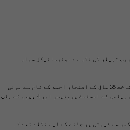
ریب ٹریلر کی ٹکر سے موٹرسائیکل سوار
پولیس نے بتایا کہ جاں بحق شخص کی شناخت 35 سال کے افتخار احمد کے نام سے ہوئی
جو گورنمنٹ ابراہیم حیدری کالج میں ریاضی کے اسسٹنٹ پروفیسر اور 4 بچوں کے باپ
ھر سے ڈیوٹی پر جانے کے لیے نکلے تھے کہ