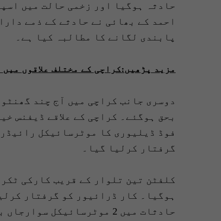
حادثہ ہوگیا اور زخمی حالت میں اسپت
احمد کے بھائی نے حادثے کے ذمے داران
پابندی لگانے کا مطالبہ کیا ہے۔
مزید پڑھیں:کراچی کے مختلف علاقوں میں ٹریفک حادث
بحق ہوگئے۔ کراچی کے علاقے ڈیفنس خیاب
فوڈ ڈیلیوری کا موٹرسائیکل رائیڈر م
گرفتار کرلیا گیا۔
کلفٹن تین تلوار کے قریب کارکی ٹکر 
ہوگیا۔ کار ڈرائیور کو گرفتار کرلیا
حادثات میں 2 موٹرسائیکل سوارجاں بحق ہوگئے۔