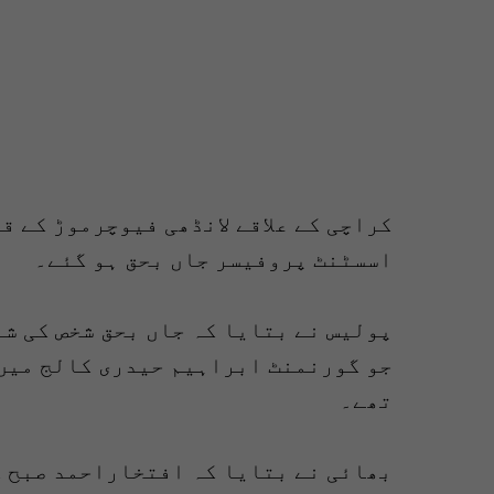
کراچی کے علاقے لانڈھی فیوچرموڑ کے ق
اسسٹنٹ پروفیسر جاں بحق ہو گئے۔
تھے۔
بھائی نے بتایا کہ افتخاراحمد صبح گ