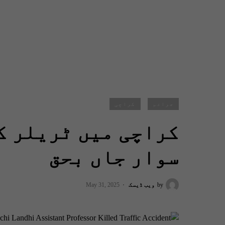
جرائم
کراچی
کراچی میں ٹریلر ک
سوار جاں بحق
by
ویب ڈیسک
May 31, 2025