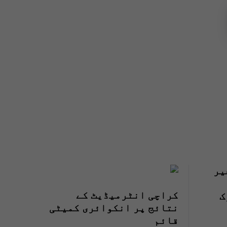
یر
کراچی انٹرمیڈیٹ کے
ک
نتائج پر انکوائری کمیٹی
قائم