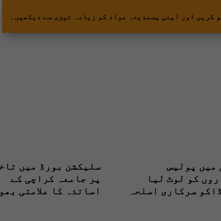
و کریں اور اپنی پسندیدہ مواد کو زیادہ تیزی سے دیکھیں۔
میں پولیس
سلیکشن بورڈ میں تاخ
وں کو لوٹ لیا
پر جامعہ کراچی کے
اکو سرکاری اسلحہ
اساتذہ کا علامتی بھو
ر فرار
ہڑتال کا اعلان