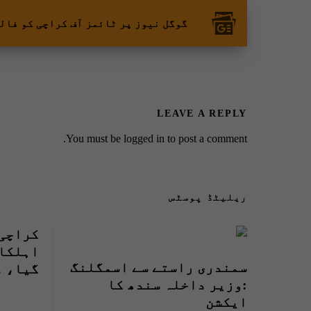
گوگل نیوز پر ٹائمز آف کراچی کو فال
LEAVE A REPLY
You must be
logged in
to post a comment.
ریلیٹڈ پوسٹس
کراچی 
اہلکار
سمندری راستے سے اسمگلنگ
گیا، ڈ
:وزیر داخلہ سندھ کا
چھین ک
ایکشن