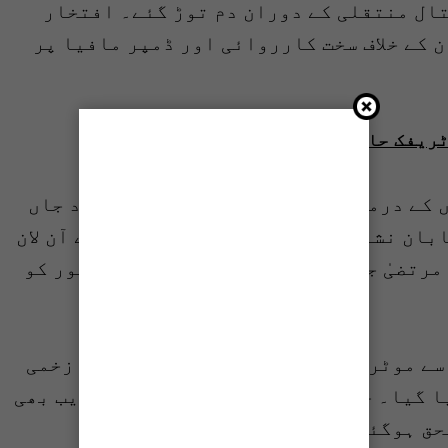
ال منتقلی کے دوران دم توڑ گئے۔ افتخار
 کے خلاف سخت کارروائی اور ڈمپر مافیا پر
ات میں 4 افراد جاں بحق
دوسری جانب کراچی میں آج چند گھنٹوں کے درمیان مختلف حادثات میں 4 افراد جاں
ان نشاط پر ڈبل کیبن گاڑی کی ٹکر سے آن لان
رتضیٰ جاں بحق ہوگیا۔ گاڑی کے ڈرائیور کو
سے موٹر سائیکل سوارجاں بحق اور ایک زخمی
 گیا۔ جام صادق پل اور کارساز کے قریب بھی