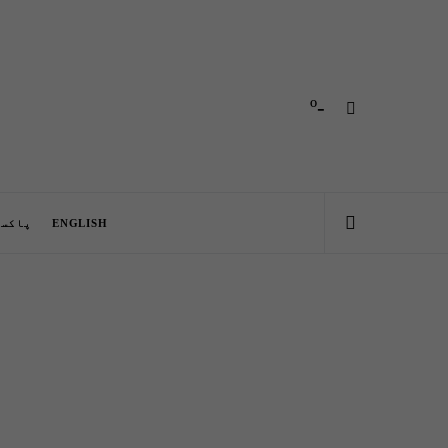
-º
ENGLISH
پاکست