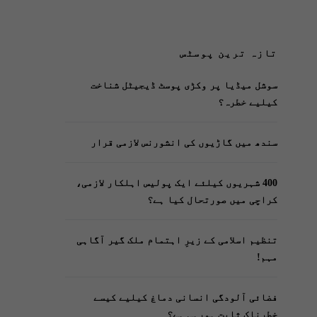
تازہ ترین پوسٹس
سوشل میڈیا پر وکڑی پوسٹ ڈیجیٹل شناخت
کیلیے خطرہ؟
سندھ میں گاڑیوں کی انشورنس لازمی قرار
400 شہریوں کیلئے ایک پولیس اہلکار لازمی،
کراچی میں صورتحال کیا ہے؟
تنظیم اسلامی کے زیرِ اہتمام ملک گیر آگاہی
مہم!
فضائی آلودگی انسانی دماغ کیلیے کیسے
خطرناک ثابت ہورہی ہے؟