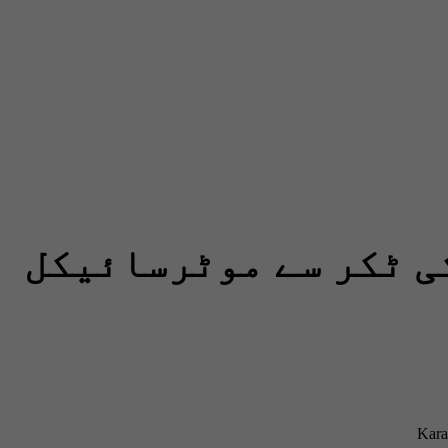
ی ٹکر سے موٹرسائیکل