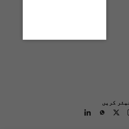
یئر کریں