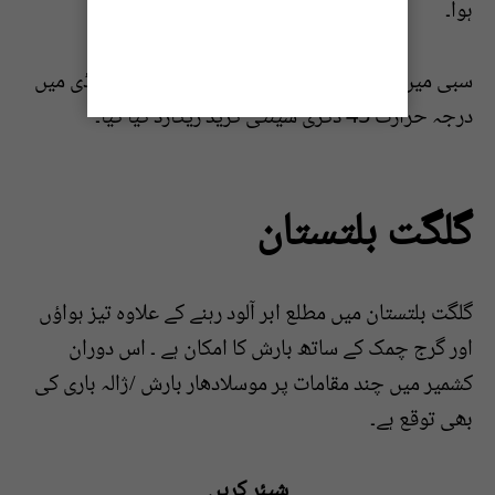
ہوا۔
سبی میں درجہ حرارت 47، تربت میں 44 اور نوکنڈی میں
درجہ حرارت 45 ڈگری سینٹی گریڈ ریکارڈ کیا گیا۔
گلگت بلتستان
گلگت بلتستان میں مطلع ابر آلود رہنے کے علاوہ تیز ہواؤں
اور گرج چمک کے ساتھ بارش کا امکان ہے ۔ اس دوران
کشمیر میں چند مقامات پر موسلادھار بارش /ژالہ باری کی
بھی توقع ہے۔
شیئر کریں