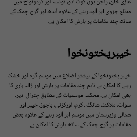
غازی خان، راجن پور، کوٹ ادو، تونسہ اور گردونواح میں
مطلع جزوی ابر آلود رہنے کے علاوہ آندھ اور گرج چمک کے
ساتھ چند مقامات پر بارش کا امکان ہے۔
خیبرپختونخوا
خیبر پختونخوا کے بیشتر اضلاع میں موسم گرم اور خشک
رہنے کا امکان ہے تاہم چند مقامات پر بارش اور ژالہ باری کا
بھی امکان ہے۔ محکمہ موسمیات کے مطابق چترال، دیر،
سوات، ملاکنڈ، شانگلہ، کرم، اورکزئی، باجوڑ، خیبر اور
شمالی وزیرستان میں موسم ابر آلود رہنے کے علاوہ بعض
مقامات پر گرچ چمک کے ساتھ بارش کا امکان ہے۔