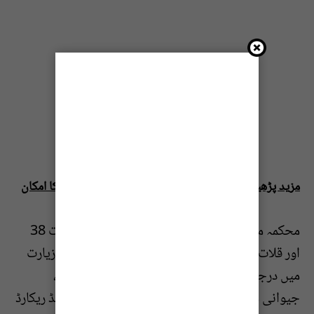
مزید پڑھیں:ملک کے بیشتر حصوں میں آج سے ہیٹ ویو کا امکان
محکمہ موسمیات کے مطابق کوئٹہ میں درجہ حرارت 38
اور قلات میں 33 ڈگری سینٹی گریڈ ریکارڈ کیا گیا۔ زیارت
میں درجہ حرارت 26، ژوب میں 39، گوادر میں 35،
جیوانی میں 34 اور چمن میں 37 ڈگری سینٹی گریڈ ریکارڈ