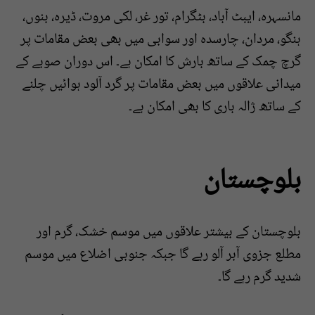
مانسہرہ، ایبٹ آباد، بٹگرام، تور غر، لکی مروت، ڈیرہ، بنوں،
ہنگو، مردان، چارسدہ اور سوابی میں بھی بعض مقامات پر
گرچ چمک کے ساتھ بارش کا امکان ہے۔ اس دوران صوبے کے
میدانی علاقوں میں بعض مقامات پر گرد آلود ہوائیں چلنے
کے ساتھ ژالہ باری کا بھی امکان ہے۔
بلوچستان
بلوچستان کے بیشتر علاقوں میں موسم خشک، گرم اور
مطلع جزوی آبر آلو رہے گا جبکہ جنوبی اضلاع میں موسم
شدید گرم رہے گا۔