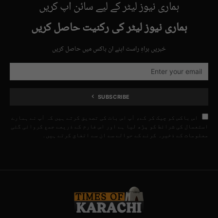
ہماری نیوز لیٹر کے لیے سائن اپ کریں
ہماری نیوز لیٹر کی رکنیت حاصل کریں
خبریں براہِ راست اپنے ان باکس میں حاصل کریں
SUBSCRIBE
اس باکس کو چیک کر کے، آپ اس بات کی تصدیق کرتے ہیں کہ آپ نے ہمارے
استعمال کی شرائط کو پڑھ لیا ہے اور اس فارم کے ذریعے جمع کروائی گئی
معلومات کے ذخیرہ کرنے کے حوالے سے ان سے اتفاق کرتے ہیں۔