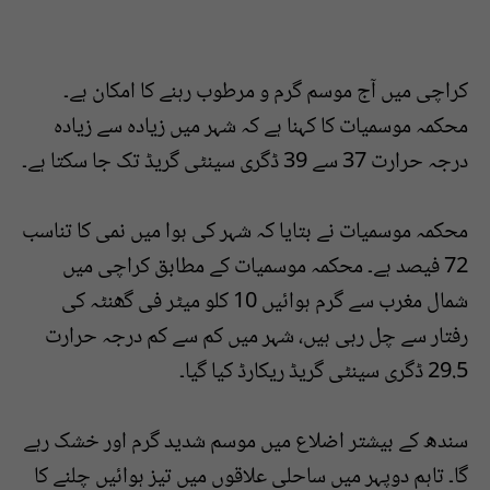
کراچی میں آج موسم گرم و مرطوب رہنے کا امکان ہے۔
محکمہ موسمیات کا کہنا ہے کہ شہر میں زیادہ سے زیادہ
درجہ حرارت 37 سے 39 ڈگری سینٹی گریڈ تک جا سکتا ہے۔
محکمہ موسمیات نے بتایا کہ شہر کی ہوا میں نمی کا تناسب
72 فیصد ہے۔ محکمہ موسمیات کے مطابق کراچی میں
شمال مغرب سے گرم ہوائیں 10 کلو میٹر فی گھنٹہ کی
رفتار سے چل رہی ہیں، شہر میں کم سے کم درجہ حرارت
29.5 ڈگری سینٹی گریڈ ریکارڈ کیا گیا۔
سندھ کے بیشتر اضلاع میں موسم شدید گرم اور خشک رہے
گا۔ تاہم دوپہر میں ساحلی علاقوں میں تیز ہوائیں چلنے کا