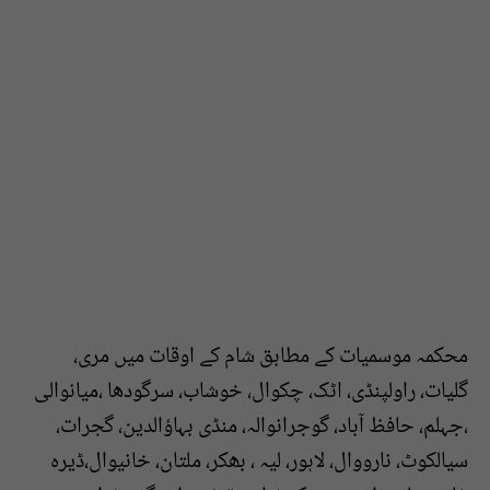
محکمہ موسمیات کے مطابق شام کے اوقات میں مری،
گلیات، راولپنڈی، اٹک، چکوال، خوشاب، سرگودھا ،میانوالی
،جہلم، حافظ آباد، گوجرانوالہ، منڈی بہاؤالدین، گجرات،
سیالکوٹ، نارووال، لاہور، لیہ ، بھکر، ملتان، خانیوال،ڈیرہ