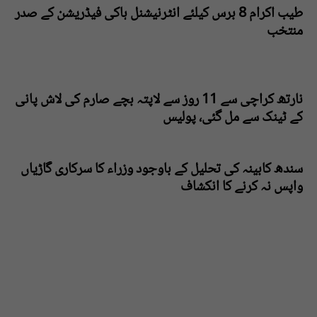
طیب اکرام 8 برس کیلئے انٹرنیشنل ہاکی فیڈریشن کے صدر
منتخب
نارتھ کراچی سے 11 روز سے لاپتہ بچے صارم کی لاش پانی
کے ٹینک سے مل گئی، پولیس
سندھ کابینہ کی تحلیل کے باوجود وزراء کا سرکاری گاڑیاں
واپس نہ کرنے کا انکشاف