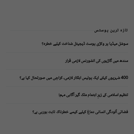
تازہ ترین پوسٹس
سوشل میڈیا پر وکڑی پوسٹ ڈیجیٹل شناخت کیلیے خطرہ؟
سندھ میں گاڑیوں کی انشورنس لازمی قرار
400 شہریوں کیلئے ایک پولیس اہلکار لازمی، کراچی میں صورتحال کیا ہے؟
تنظیم اسلامی کے زیرِ اہتمام ملک گیر آگاہی مہم!
فضائی آلودگی انسانی دماغ کیلیے کیسے خطرناک ثابت ہورہی ہے؟