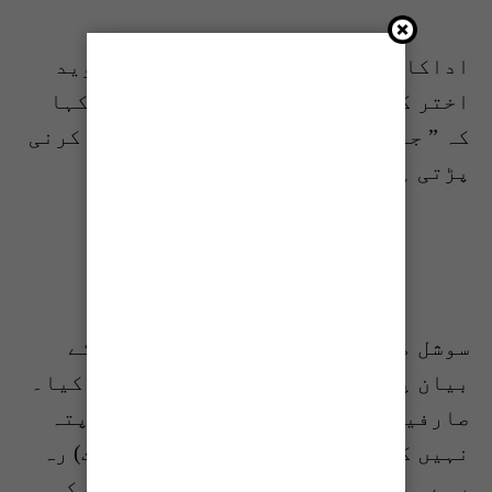
اداکارہ حنا خواجہ بیات نے بھی جاوید
اختر کے متنازع بیان پر ردعمل میں کہا
کہ ” جہاں جانا ہو وہاں کی تیاری تو کرنی
پڑتی ہے”۔
سوشل میڈیا صارفین نے جاوید اختر کے
بیان پر شدید غصے اور طنز کا اظہار کیا۔
صارفین کا کہنا تھا کہ انہیں شاید پتہ
نہیں کہ وہ پہلے ہی جہنم میں (بھارت) رہ
رہے ہیں، اس بیان سے تو صاف لگتا ہے کہ