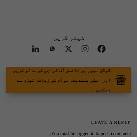
شیئر کریں
گوگل نیوز پر ٹائمز آف کراچی کو فالو کریں
اور اپنی پسندیدہ مواد کو زیادہ تیزی سے
دیکھیں۔
LEAVE A REPLY
You must be
logged in
to post a comment.