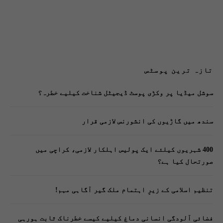
تازہ ترین پوسٹس
سوشل میڈیا پر وکڑی پوسٹ ڈیجیٹل شناخت کیلیے خطرہ؟
سندھ میں گاڑیوں کی انشورنس لازمی قرار
400 شہریوں کیلئے ایک پولیس اہلکار لازمی، کراچی میں
صورتحال کیا ہے؟
تنظیم اسلامی کے زیرِ اہتمام ملک گیر آگاہی مہم!
فضائی آلودگی انسانی دماغ کیلیے کیسے خطرناک ثابت ہورہی