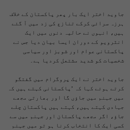
جاوید اختر ایک بار پھر پاکستان کے خلاف
ہرزہ سرائی کرکے تنازع کی زد میں آ گئے
ہیں، انہوں نے حالیہ دنوں میں ایک
انٹرویو کے دوران ایسا بیان دیا جس نے
پاکستانی عوام اور شوبز اور سیاسی
شخصیات کو شدید مشتعل کردیا ہے۔
جاوید اختر نے ایک پروگرام میں گفتگو
کرتے ہوئے کہا کہ ’پاکستانی کہتے ہیں کہ
میں جہنم میں جاؤں گا اور بھارتی مجھے
جہادی کہتے ہیں، کہتے ہیں پاکستان چلے
جاؤ، اگر مجھے پاکستان اور جہنم میں سے
کسی ایک کا انتخاب کرنا ہو تو میں جہنم