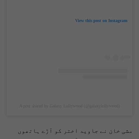
View this post on Instagram
A post shared by Galaxy Lollywood (@galaxylollywood)
مشی خان نے جاوید اختر کو آڑے ہاتھوں