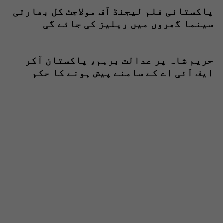
پاکستانی فلم لیجنڈ آف مولاجٹ کل بھارتی
سینما گھروں میں ریلیز کی جائے گی
حریم شاہ پر عدالت برہم، پاکستان آکر
ایف آئی اے کے سامنے پیش ہونے کا حکم