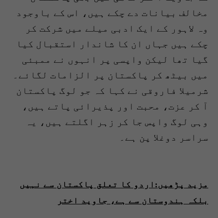
مخالف بیانات دے چکے ہیں، اس کے باوجود
وہ لاہور کے ایک ادبی میلے میں شرکت کر
چکے ہیں جہاں ان کا شاندار استقبال کیا
گیا تھا لیکن واپسی پر انہوں نے ممبئی
میں بیٹھ کر پاکستان پر الزامات لگائے۔
شرمیلا فاروقی نے کہا کہ جو لوگ پاکستان
آ کر عزت، محبت اور پذیرائی پاتے ہیں،
وہی لوگ واپس جا کر زہر اگلتے ہیں، یہ
سراسر دوغلا پن ہے۔
مزید پڑھیں:اردو کا تعلق پاکستان سے نہیں
بلکہ ہندوستان سے ہے، جاوید اختر