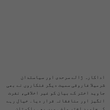
اداکارہ ژالے سرحدی اور سیاستدان
شرمیلا فاروقی سمیت دیگر فنکاروں نے بھی
جاوید اختر کے بیان کو غیر اخلاقی، نفرت
انگیز اور منافقانہ قرار دیا۔ خیال رہے
کہ جاوید اختر ماضی میں بھی پاکستان