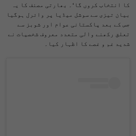
کا انتخاب کروں گا‘۔ بھارتی مصنف کا یہ
بیان تیزی سے سوشل میڈیا پر وائرل ہوگیا
جس کے بعد پاکستانی عوام اور شوبز سے
تعلق رکھنے والی متعدد معروف شخصیات نے
شدید غم و غصے کا اظہار کیا۔