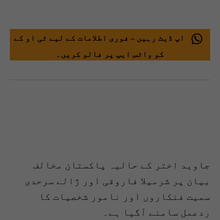
اپ ڈیٹ رہیں – فوری اطلاعات کے لیے ٹی او کے
کو واٹس ایپ پر فالو کریں۔
جاوید اختر کے حالیہ پاکستان مخالف
بیان پر شرمیلا فاروقی اور ژالے سرحدی
سمیت فنکاروں اور نامور شخصیات کا
ردعمل سامنے آگیا ہے۔