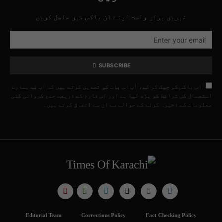
خبریں براہِ راست اپنے ان باکس میں حاصل کریں
SUBSCRIBE
اس باکس کو چیک کر کے، آپ اس بات کی تصدیق کرتے ہیں کہ آپ نے ہمارے
استعمال کی شرائط کو پڑھ لیا ہے اور اس فارم کے ذریعے جمع کروائی گئی
معلومات کے ذخیرہ کرنے کے حوالے سے ان سے اتفاق کرتے ہیں۔
Editorial Team
Corrections Policy
Fact Checking Policy