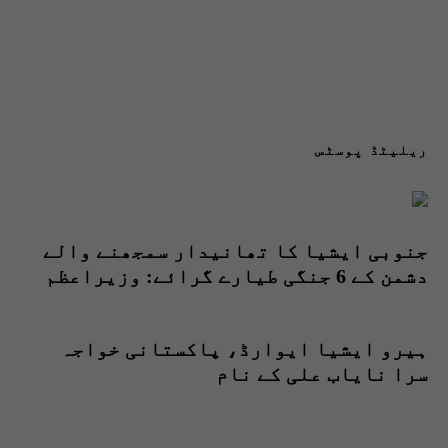
ریلیٹڈ پوسٹس
جنوبی ایشیا کا تھانیدار سمجھنے والے
دشمن کے 6 جنگی طیارے گرائے: وزیراعظم
ہیرو ایشیا ایوارڈ، پاکستانی خواجہ
سرا نایاب علی کے نام