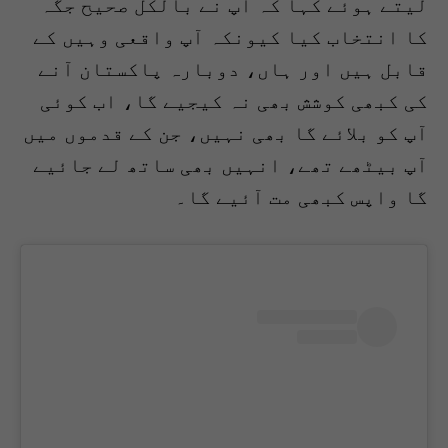
لیتے ہوئے کہا کہ آپ نے بالکل صحیح جگہ
کا انتخاب کیا کیونکہ آپ واقعی وہیں کے
قابل ہیں اور ہاں، دوبارہ پاکستان آنے
کی کبھی کوشش بھی نہ کیجیے گا، اب کوئی
آپ کو بلائے گا بھی نہیں، جن کے قدموں میں
آپ بیٹھے تھے، انہیں بھی ساتھ لے جائیے
گا واپس کبھی مت آئیے گا۔