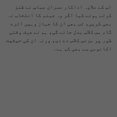
اس کے علاوہ اداکار عمران عباس نے طنز
کرتے ہوئے کہا اگر وہ جہنم کا انتخاب نہ
بھی کریں، تب بھی ان کا جہاز وہیں اترے
گا، بس کلاس بدل جائے گی، ہم نے صرف وقتی
طور پر بزنس کلاس دے دی، ورنہ ان کی حیثیت
اکانومی سے بھی کم ہے۔