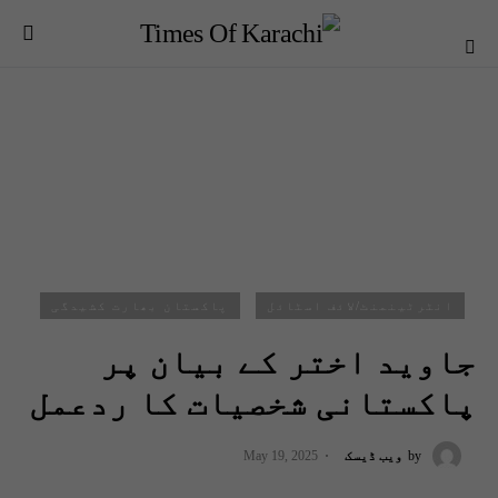
انٹرٹینمنٹ/لائف اسٹائل
پاکستان بھارت کشیدگی
جاوید اختر کے بیان پر
پاکستانی شخصیات کا ردعمل
by
ویب ڈیسک
May 19, 2025