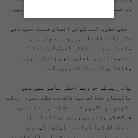
وہ جہنمی ہونے کی تصدیق خود کر رہے ہیں۔
اتنی نفرت لیے کوئی انسان جہنم میں بھی
جگہ پائے گا یا نہیں، یہ سوال ہے،
قائداعظم نے بالکل ٹھیک کہا تھا کہ
ہندوستانی مسلمان ساری زندگی اپنی
وفاداری ثابت کرتے رہیں گے۔
یاد رہے کہ جاوید اختر ماضی میں بھی
پاکستان مخالف بیانات دے چکے ہیں، اس کے
باوجود وہ لاہور کے ایک ادبی میلے میں
شرکت کر چکے ہیں جہاں ان کا شاندار
استقبال کیا گیا تھا لیکن واپسی پر
انہوں نے ممبئی میں بیٹھ کر پاکستان پر