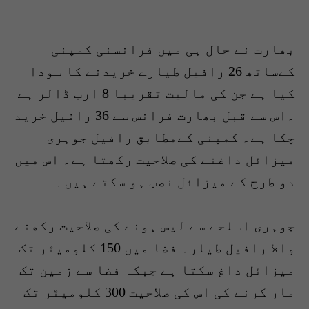
بھارت نے حال ہی میں فرانسنی کمپنی
کےساتھ 26 رافیل طیارے خریدنے کا سودا
کیا ہے جن کی مالیت تقریبا 8 ارب ڈالر ہے
۔اس سے قبل بھارت فرانس سے 36 رافیل خرید
چکا ہے۔ کمپنی کےمطابق رافیل جوہری
میزائل داغنے کی صلاحیت رکھتا ہے۔ اس میں
دو طرح کے میزائل نصب ہو سکتے ہیں۔
جوہری اسلحے سے لیس ہونے کی صلاحیت رکھنے
والا رافیل طیارہ فضا میں 150 کلومیٹر تک
میزائل داغ سکتا ہے جبکہ فضا سے زمین تک
مار کرنے کی اس کی صلاحیت 300 کلومیٹر تک