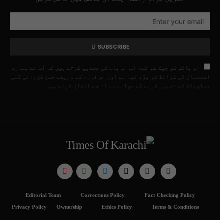
SUBSCRIBE
اس باکس کو چیک کر کے، آپ اس بات کی تصدیق کرتے ہیں کہ آپ نے ہمارے
استعمال کی شرائط کو پڑھ لیا ہے اور اس فارم کے ذریعے جمع کروائی گئی
معلومات کے ذخیرہ کرنے کے حوالے سے ان سے اتفاق کرتے ہیں۔
Editorial Team
Corrections Policy
Fact Checking Policy
Privacy Policy
Ownership
Ethics Policy
Terms & Conditions