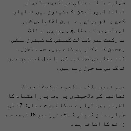
طیارے بنانے والی فرانسیسی کمپنی
ڈسالٹ ایوی ایشن کے شیئرز میں نمایاں
کمی واقع ہوئی ہے۔ بین الاقوامی خبر
ایجنسیوں کے مطابق، یورپی اسٹاک
مارکیٹ میں ڈسالٹ کمپنی کے شیئرز منفی
رجحان کا شکار ہو گئے ہیں، جسے تجزیہ
کار بھارتی فضائیہ کی رافیل طیاروں میں
ناکامی سے جوڑ رہے ہیں۔
یہی نہیں بلکہ عالمی مارکیٹ نے پاک
فضائیہ کی صلاحیتوں پر بھرپور اعتماد کا
اظہار بھی کیا ہے جسکا ثبوت جے ایف 17 کی
طیارہ ساز کمپنی کے شیئرز میں 18 فیصد سے
زائد کا اضافہ ہے ۔