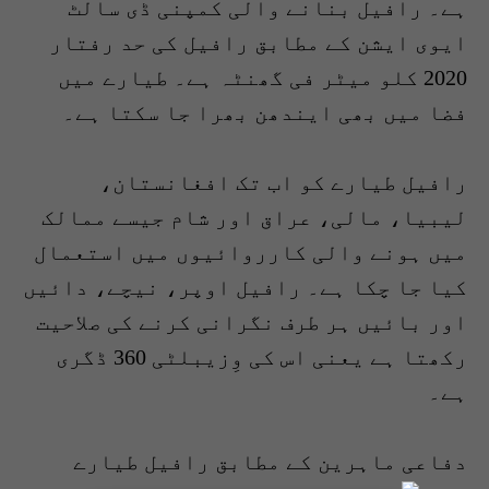
ہے۔ رافیل بنانے والی کمپنی ڈی سالٹ
ایوی ایشن کے مطابق رافیل کی حد رفتار
2020 کلو میٹر فی گھنٹہ ہے۔ طیارے میں
فضا میں بھی ایندھن بھرا جا سکتا ہے۔
رافیل طیارے کو اب تک افغانستان،
لیبیا، مالی، عراق اور شام جیسے ممالک
میں ہونے والی کارروائیوں میں استعمال
کیا جا چکا ہے۔ رافیل اوپر، نیچے، دائیں
اور بائیں ہر طرف نگرانی کرنے کی صلاحیت
رکھتا ہے یعنی اس کی وِزیبلٹی 360 ڈگری
ہے۔
دفاعی ماہرین کے مطابق رافیل طیارے