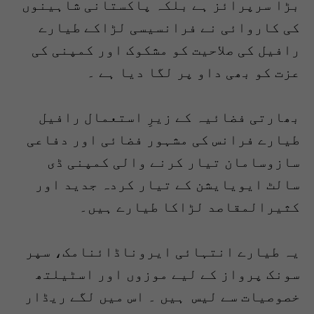
بڑا سرپرائز ہے بلکہ پاکستانی شاہینوں
کی کاروائی نے فرانسیسی لڑاکے طیارے
رافیل کی صلاحیت کو مشکوک اور کمپنی کی
عزت کو بھی داو پر لگا دیا ہے ۔
بھارتی فضائیہ کے زیرِ استعمال رافیل
طیارے فرانس کی مشہور فضائی اور دفاعی
سازوسامان تیار کرنے والی کمپنی ڈی
سالٹ ایویایشن کے تیار کردہ جدید اور
کثیرالمقاصد لڑاکا طیارے ہیں۔
یہ طیارے انتہائی ایروناڈائنامک، سپر
سونک پرواز کے لیے موزوں اور اسٹیلتھ
خصوصیات سے لیس ہیں ۔ اس میں لگے ریڈار