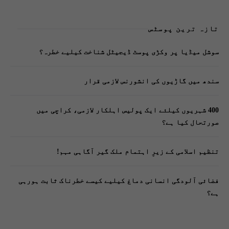
تازہ ترین پوسٹس
سوشل میڈیا پر وکڑی پوسٹ ڈیجیٹل شناخت کیلیے خطرہ؟
سندھ میں گاڑیوں کی انشورنس لازمی قرار
400 شہریوں کیلئے ایک پولیس اہلکار لازمی، کراچی میں
صورتحال کیا ہے؟
تنظیم اسلامی کے زیرِ اہتمام ملک گیر آگاہی مہم!
فضائی آلودگی انسانی دماغ کیلیے کیسے خطرناک ثابت ہورہی
ہے؟