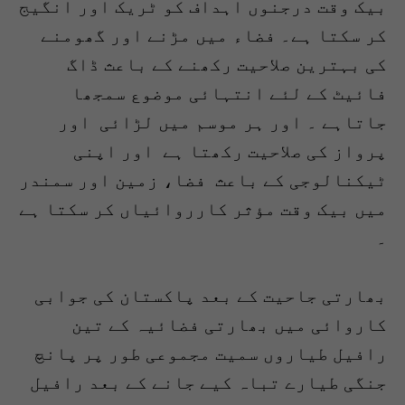
بیک وقت درجنوں اہداف کو ٹریک اور انگیج
کر سکتا ہے۔ فضاء میں مڑنے اور گھومنے
کی بہترین صلاحیت رکھنے کے باعث ڈاگ
فائیٹ کے لئے انتہائی موضوع سمجھا
جاتاہے ۔ اور ہر موسم میں لڑائی اور
پرواز کی صلاحیت رکھتا ہے اور اپنی
ٹیکنالوجی کے باعث فضا، زمین اور سمندر
میں بیک وقت مؤثر کارروائیاں کر سکتا ہے
۔
بھارتی جاحیت کے بعد پاکستان کی جوابی
کاروائی میں بھارتی فضائیہ کے تین
رافیل طیاروں سمیت مجموعی طور پر پانچ
جنگی طیارے تباہ کیے جانے کے بعد رافیل