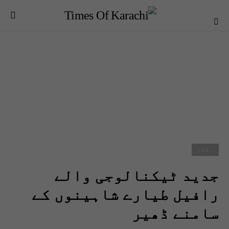
بلاگز
جدید ٹیکنالوجی والے
رافیل طیارے شاہینوں کے
سامنے ڈھیر