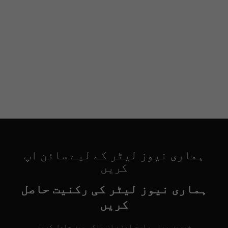
ہماری نیوز لیٹر کے لیے سائن اپ
کریں
ہماری نیوز لیٹر کی رکنیت حاصل
کریں
خبریں براہِ راست اپنے ان باکس میں حاصل کریں