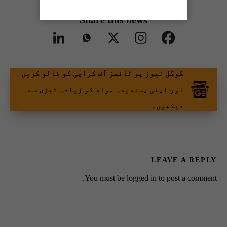
Share this news
گوگل نیوز پر ٹائمز آف کراچی کو فالو کریں
اور اپنی پسندیدہ مواد کو زیادہ تیزی سے
دیکھیں۔
LEAVE A REPLY
You must be
logged in
to post a comment.