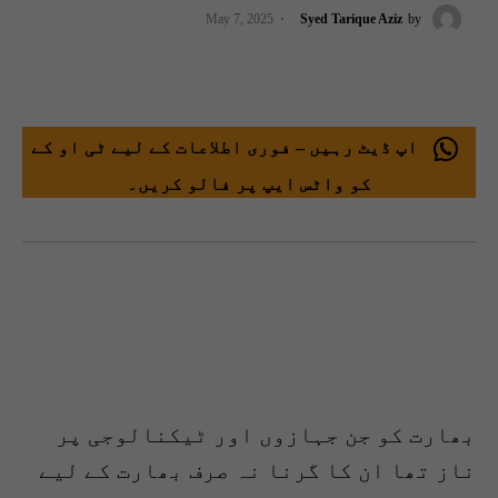
May 7, 2025
Syed Tarique Aziz
by
اپ ڈیٹ رہیں – فوری اطلاعات کے لیے ٹی او کے
کو واٹس ایپ پر فالو کریں۔
بھارت کو جن جہازوں اور ٹیکنالوجی پر
ناز تھا ان کا گرنا نہ صرف بھارت کے لیے