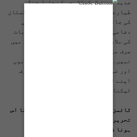
جدید ترین ٹیکنالوجی کے حامل جنگی
طیارے تصور کیے جاتے ہیں۔ تاہم پاکستان
کی جانب سے ان طیاروں کو موثر فضائی
دفاعی نظام کے تحت نشانہ بنانا اس بات
کی علامت ہے کہ خطے میں اسلحہ کی دوڑ میں
صرف مہنگی ٹیکنالوجی فتح کی ضمانت
نہیں۔ اور پاکستانی شاہینوں کے جذبوں
اور غیر معمولی صلاحیتوں کو دشمن صرف
اپنے اسلحے کی تعداد اور اسکی جدید
ٹیکنالوجی سے زیر نہیں کر سکتا۔
ٹائمز آف کراچی کی ادارتی پالیسی کا اس
تحریر کے مندرجات سے متفق
ہونا ضروری نہیں ہے۔