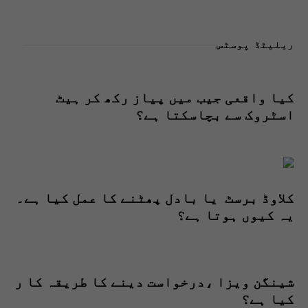
ریلیٹڈ پوسٹس
کیا واقعی جیب میں پیاز رکھ کر ہیٹ
اسٹروک سے بچاسکتا ہے؟
کلاوڈ برسٹ یا بادل پھٹنے کا عمل کیا ہے۔
یہ کیوں ہوتا ہے؟
شینگن ویزا ،درخواست دینے کا طریقہ کا ر
کیا ہے؟