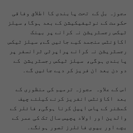
مجوزہ بل کے تحت پابندی کا اطلاق وفاقی
حکومت کے نوٹیفیکیشن کے بعد ہوگا، سیلز
ٹیکس رجسٹریشن نہ کرانے پر بینک
اکاؤنٹس منجمد کیے جائیں گے، سیلز ٹیکس
رجسٹریشن نہ کرانے پراپرٹی ٹرانسفر پر
پابندی ہوگی، سیلز ٹیکس رجسٹریشن کے
دو دن بعد ان فریز کر دیے جائیں گے۔
اس کے علاوہ مجوزہ ترمیم کی منظوری کے
بعد اکاؤنٹس انفریز کرنے کیلئے چیف
کمشنر کے پاس اپیل کرنا ہوگی، فائلر کے
والدین اور اولاد پچیس سال تک کی عمر کے
بچے اور بیوی فائلرز تصور ہونگے۔