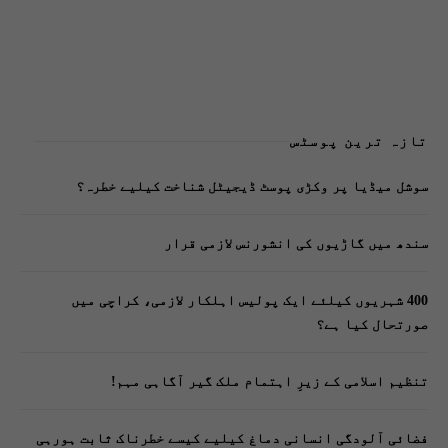
تازہ ترین پوسٹس
سوشل میڈیا پر وکڑی پوسٹ ڈیجیٹل شناخت کیلیے خطرہ؟
سندھ میں گاڑیوں کی انشورنس لازمی قرار
400 شہریوں کیلئے ایک پولیس اہلکار لازمی، کراچی میں
صورتحال کیا ہے؟
تنظیم اسلامی کے زیرِ اہتمام ملک گیر آگاہی مہم!
فضائی آلودگی انسانی دماغ کیلیے کیسے خطرناک ثابت ہورہی