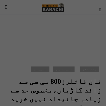
پاکستان
تازہ ترین
کاروبار
نان فائلرز800 سی سی سے
زائد گاڑیاں،مخصوص حد سے
زیادہ جائیداد نہیں خرید