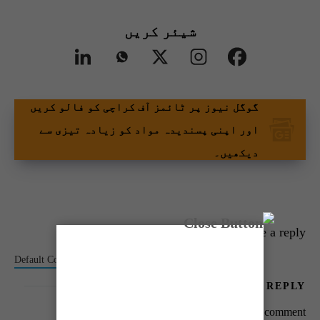
شیئر کریں
گوگل نیوز پر ٹائمز آف کراچی کو فالو کریں
اور اپنی پسندیدہ مواد کو زیادہ تیزی سے
دیکھیں۔
Leave a reply
Default Comments (0)
Facebook Comments
LEAVE A REPLY
You must be
logged in
to post a comment.