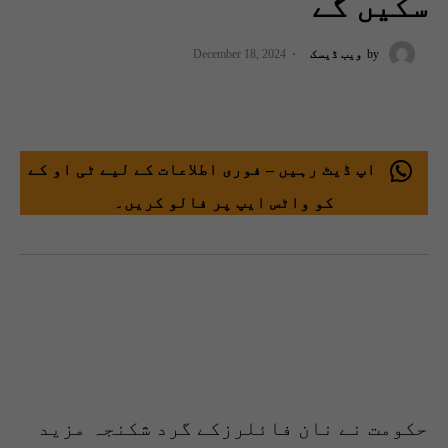
سکیں گے
by
ویب ڈیسک
December 18, 2024
اپ ڈیٹ رہیں – فوری اطلاعات کے لیے ٹی او کے
کو واٹس ایپ پر فالو کریں۔
حکومت نے نان فائلرزکے گرد شکنجہ مزید