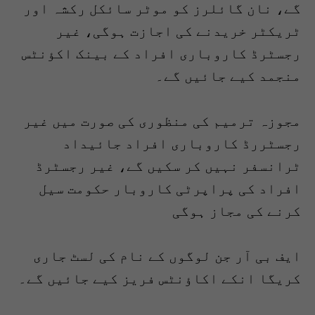
گے، نان گائلرز کو موٹر سائکل رکشہ اور
ٹریکٹر خریدنے کی اجازت ہوگی، غیر
رجسٹرڈ کاروباری افراد کے بینک اکؤنٹس
منجمد کیے جائیں گے۔
مجوزہ ترمیم کی منظوری کی صورت میں غیر
رجسٹررڈ کاروباری افراد جائیداد
ٹرانسفر نہیں کر سکیں گے، غیر رجسٹرڈ
افراد کی پراپرٹی کاروبار حکومت سیل
کرنے کی مجاز ہوگی
ایف بی آر جن لوگوں کے نام کی لسٹ جاری
کریگا انکے اکاؤنٹس فریز کیے جائیں گے۔