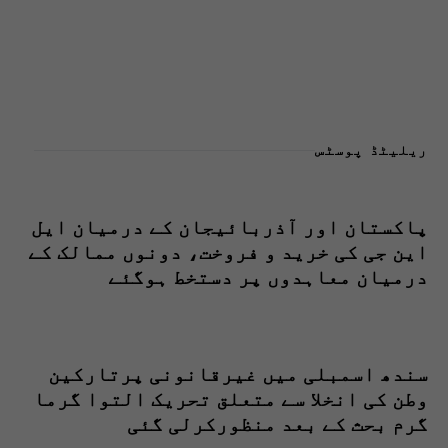
ریلیٹڈ پوسٹس
پاکستان اور آذربائیجان کے درمیان ایل
این جی کی خرید و فروخت، دونوں ممالک کے
درمیان معاہدوں پر دستخط ہوگئے
سندھ اسمبلی میں غیرقانونی پرتارکین
وطن کی انخلا سے متعلق تحریک التوا گرما
گرم بحث کے بعد منظورکرلی گئی