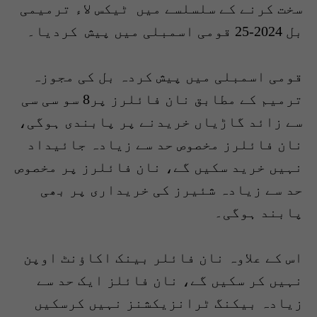
سخت کرنے کے سلسلسے میں ٹیکس لاء ترمیمی
بل 2024-25 قومی اسمبلی میں پیش کردیا۔
قومی اسمبلی میں پیش کردہ بل کی مجوزہ
ترمیم کے مطابق نان فائلرز پر8 سو سی سی
سے زائد گاڑیاں خریدنے پر پابندی ہوگی،
نان فائلرز مخصوص حد سے زیادہ جائیداد
نہیں خرید سکیں گے، نان فائلرز پر مخصوص
حد سے زیادہ شئیرز کی خریداری پر بھی
پابند ہوگی۔
اس کے علاوہ نان فائلر بینک اکاؤنٹ اوپن
نہیں کر سکیں گے، نان فائلز ایک حد سے
زیادہ بیکنگ ٹرانزیکشنز نہیں کرسکیں