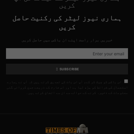
کریں
ہماری نیوز لیٹر کی رکنیت حاصل
کریں
خبریں براہِ راست اپنے ان باکس میں حاصل کریں
SUBSCRIBE
اس باکس کو چیک کر کے، آپ اس بات کی تصدیق کرتے ہیں کہ آپ نے ہمارے
استعمال کی شرائط کو پڑھ لیا ہے اور اس فارم کے ذریعے جمع کروائی گئی
معلومات کے ذخیرہ کرنے کے حوالے سے ان سے اتفاق کرتے ہیں۔