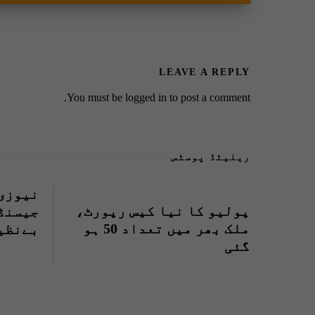
LEAVE A REPLY
You must be
logged in
to post a comment.
ریلیٹڈ پوسٹس
نیوزی
پولیو کا نیا کیس رپورٹ،
جیسنڈ
ملک بھر میں تعداد 50 ہو
بےنظی
گئی
خراج 