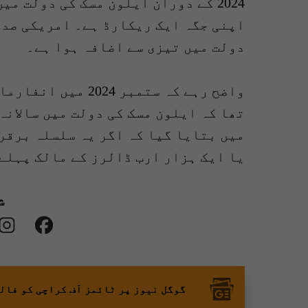
اپنی جگہ ایک ریکارڈ ہے۔ امریکی صدا
دولت میں تیزی سے اضافہ ہوا ہے۔
واضح رہے کہ ستمبر 
یا ایک ہزار ارب ڈالرز کے مالک پہلے
ش
گوگل نیوز پر ٹائمز آف کراچی کو فال