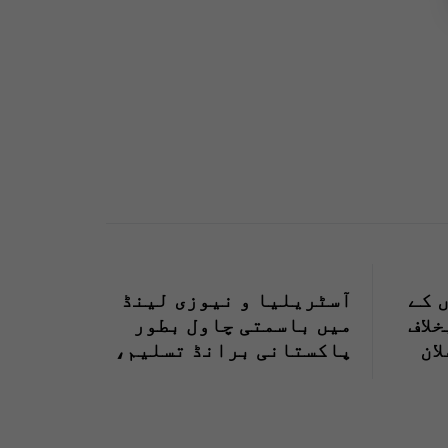
 کے
آسٹریلیا و نیوزی لینڈ
لاف
میں باسمتی چاول بطور
ان
پاکستانی برانڈ تسلیم،
بھارت کا دعوی مسترد