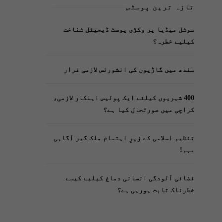
تازہ ترین پوسٹس
سوشل میڈیا پر وکڑی پوسٹ ڈیجیٹل شناخت
کیلیے خطرہ؟
سندھ میں گاڑیوں کی انشورنس لازمی قرار
400 شہریوں کیلئے ایک پولیس اہلکار لازمی،
کراچی میں صورتحال کیا ہے؟
تنظیم اسلامی کے زیرِ اہتمام ملک گیر آگاہی
مہم!
فضائی آلودگی انسانی دماغ کیلیے کیسے
خطرناک ثابت ہورہی ہے؟