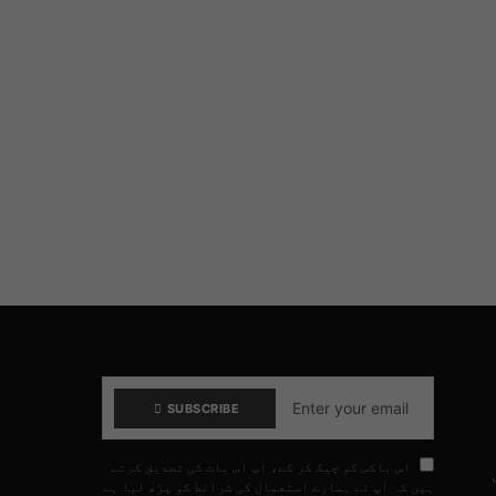
SUBSCRIBE
اس باکس کو چیک کر کے، آپ اس بات کی تصدیق کرتے
ہیں کہ آپ نے ہمارے استعمال کی شرائط کو پڑھ لیا ہے