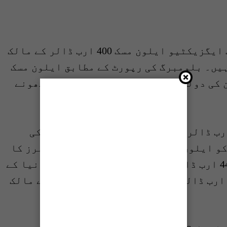
اسپیس ایکس کے بانی اور ٹیسلا کے چیف ایگزیکٹیو ایلون مسک 400 ارب ڈالر کے مالک
ہیں۔ بلومبرگ کی رپورٹ کے مطابق ایلون مسک
دنیا کے پہلے ایسے فرد بن گئے ہیں جن کی دولت 400 ارب ڈالرز کے ہندسے کو چھونے
کی کمپنی اسپیس ایکس کی قدر 350 ارب ڈالرز قرار پانے اور ٹیسلا کے حصص کی
قیمتوں میں اضافے کے باعث 11 دسمبر کو ایلون مسک کی دولت میں 62.8 ارب ڈالرز کا
اضافہ ہوا۔ اس اضافے کے بعد وہ اب 447 ارب ڈالرز کے مالک بن گئے ہیں اور دنیا کے
دوسرے امیر ترین شخص جیف بیزوز (249 ارب ڈالرز) سے 198 ارب ڈالرز زیادہ کے مالک