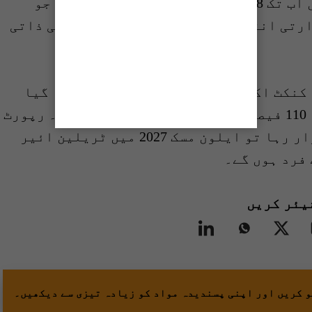
2024 کے دوران ایلون مسک کی دولت میں اب تک 218 ارب ڈالرز کا اضافہ ہوا ہے جو
رتی انتخابات کے بعد سے ایلون مسک کی ذاتی
2024 میں انفارما کنکٹ اکیڈمی کی ایک رپورٹ میں بتایا گیا
تھا کہ ایلون مسک کی دولت میں سالانہ 110 فیصد کی اوسط سے اضافہ ہو رہا ہے۔ رپورٹ
میں بتایا گیا کہ اگر یہ سلسلہ برقرار رہا تو ایلون مسک 2027 میں ٹریلین ائیر
 فرد ہوں گے۔
یئر کریں
و کریں اور اپنی پسندیدہ مواد کو زیادہ تیزی سے دیکھیں۔