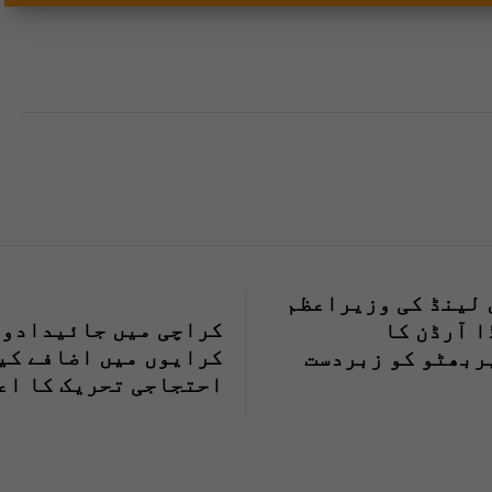
 لینڈ کی وزیراعظم
کراچی میں جائیدادوں
ا آرڈن کا
کرایوں میں اضافے کیخ
ربھٹو کو زبردست
احتجاجی تحریک کا اعل
عقیدت