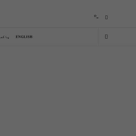
-º
ENGLISH
پاکست