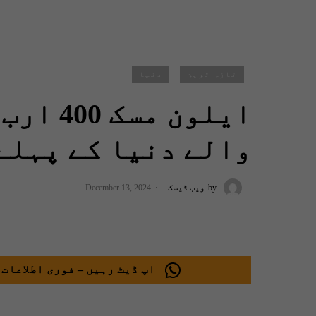
تازہ ترین
دنیا
ایلون م
والے دنیا کے پہلے
by
ویب ڈیسک
December 13, 2024
اپ ڈیٹ رہیں – فوری اطلاعات 