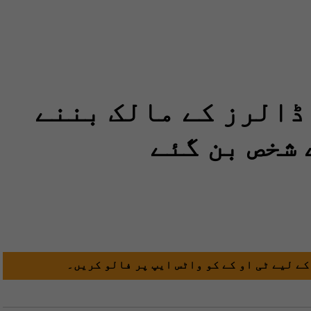
سک 400 ارب ڈالرز کے مالک بننے
 شخص بن گئے
کے لیے ٹی او کے کو واٹس ایپ پر فالو کریں۔