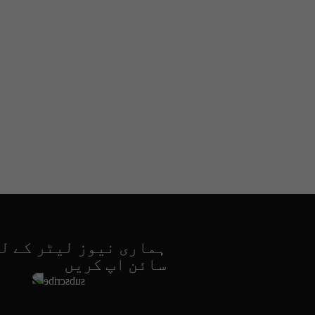
ہماری نیوز لیٹر کے ل
سائن اپ کریں