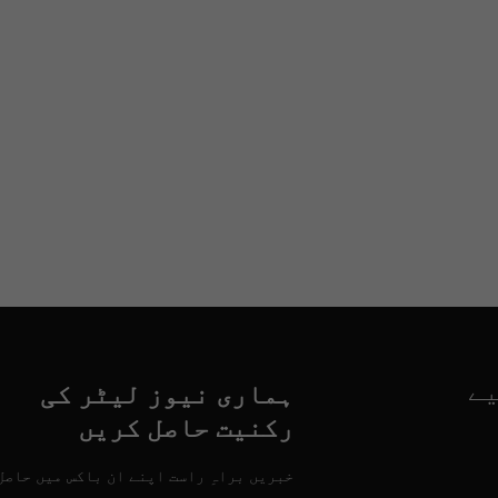
یے
ہماری نیوز لیٹر کی
رکنیت حاصل کریں
خبریں براہِ راست اپنے ان باکس میں حاصل