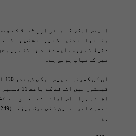
بننے والے دنیا کے پہلے شخص بن گئے 
میں کامیاب ہوئی ہے۔
ان 
ہیں۔