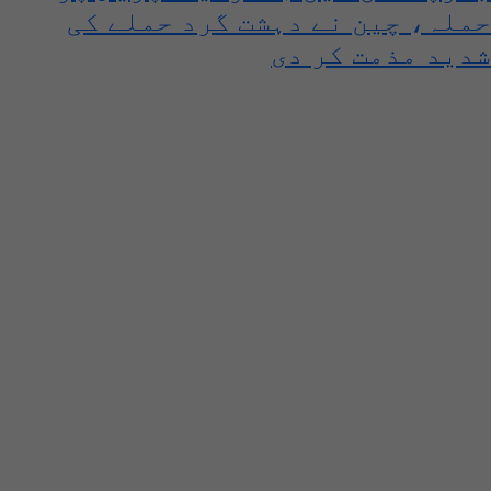
حملہ، چین نے دہشت گرد حملے کی
شدید مذمت کر دی