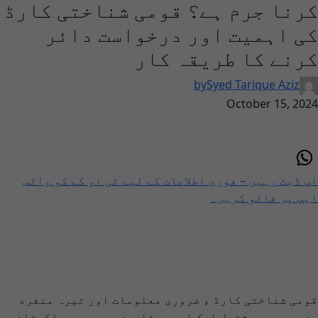
کرنا جرم ہے؟ قومی شناختی کارڈ
کی اہمیت اور درخواست دائر
کرنے کا طریقہ کار
by
Syed Tarique Aziz
October 15, 2024
اپ ڈیٹ رہیں – فوری اطلاعات کے لیے ٹی او کے کو واٹس
ایپ پر فالو کریں۔
قومی شناختی کارڈ ، ضروری معلومات اور تیرہ منفرد
ہندسوں پر مشتمل ایک اہم دستاویز ہے جو ہر پاکستانی