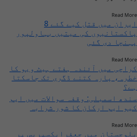
Read More
ایران میں قتل کیے گئے 8
پاکستانیوں کی میتیں بہاولپور
پہنچا دی گئی
Read More
کراچی میں آئندہ ہفتے ہیٹ ویو کا
خطرہ، پارہ کتنے ڈگری تک جاسکتا
ہے؟
سندھ اسمبلی: وقفہ سوالات میں ایم
کیو ایم ارکان کا شور شرابہ
Read More
بلوچستان میں جعفرایکسپریس پر