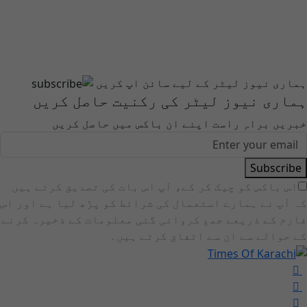
ہماری نیوز لیٹر کے لیے سائن اپ کریں
ہماری نیوز لیٹر کی رکنیت حاصل کریں
خبریں براہِ راست اپنے ان باکس میں حاصل کریں
Subscribe
اس باکس کو چیک کر کے، آپ اس بات کی تصدیق کرتے ہیں
کہ آپ نے ہمارے استعمال کی شرائط کو پڑھ لیا ہے اور اس
فارم کے ذریعے جمع کروائی گئی معلومات کے ذخیرہ کرنے
کے حوالے سے ان سے اتفاق کرتے ہیں۔