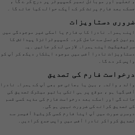
، تعلیم اور موبائل نمبر کمپیوٹر پر درج کر ے گا ،
جسکے بعد فارم پرنٹ کر کے آپکے حوالے کیا جائے گا ۔
ضروری دستاویزات
اپنے ہمراہ نادرا کا ب فارم یا اسکی غیر موجودگی میں
یونین کونسل سے حاصل کردہ کمپیوٹرائزڈ پیدائش کا
سرٹیفیکیٹ اپنے ہمراہ لازمی لے کر جائیں ۔یہ
دستاویزات نادرا آفس میں موجود اہلکار دیکھ کر آپ کو
واپس کر دے گا۔
درخواست فارم کی تصدیق
والد ، والدہ ، بہن یا بھائی جو بھی آپ کے ہمراہ نادرا
آفس گیا ہو ، موقع پر ہی انکی بائیو میٹرک تصدیق کی
جائے گی اور اسکے بعد درخواست فارم کی مذید کسی قسم
کی تصدیق کرانے کی ضرورت نہیں ہو گی۔
دوسری صورت میں آپ اپنا فارم کسی گزیٹیڈ آفیسر سے
تصدیق کرواکر نادرا آفس میں واپس جمع کرادیں۔