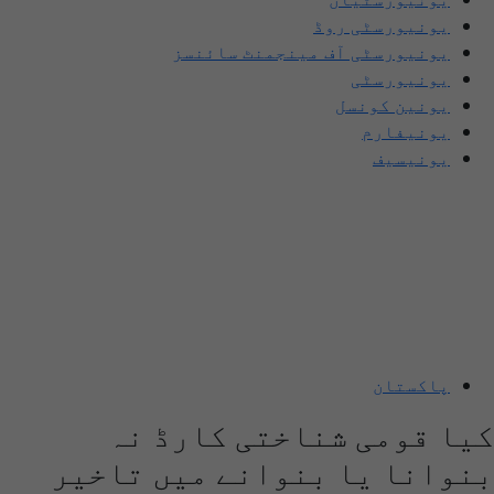
یونیورسٹی روڈ
یونیورسٹی آف مینجمنٹ سائنسز
یونیورسٹی
یونین کونسل
یونیفارم
یونیسیف
پاکستان
کیا قومی شناختی کارڈ نہ
بنوانا یا بنوانے میں تاخیر