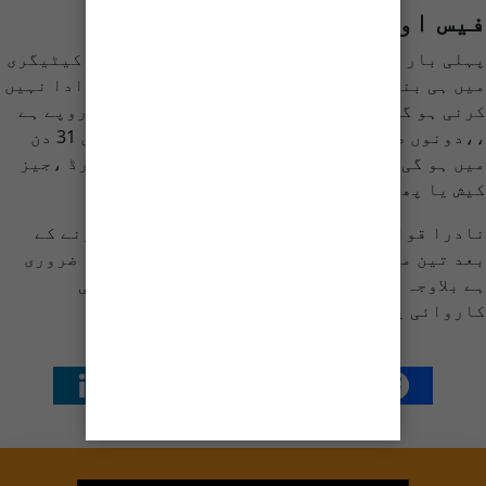
فیس اور ڈیلیوری
پہلی بار بنایا جانے والا شناختی کارڈ نارمل کیٹیگری
میں ہی بنے گا بغیرچپ والے کارڈ کی کوئی فیس ادا نہیں
کرنی ہو گی جبکہ اسمارٹ کارڈ کے لئے فیس 750 روپے ہے
،،دونوں صورتوں میں شناختی کارڈ کی ڈیلیوری 31 دن
میں ہو گی۔ آپ رقم کی ادائیگی نقد، کریڈٹ کارڈ ،جیز
کیش یا پھر ایزی پیسہ کے زریعہ کر سکتے ہیں۔
نادرا قوانین کے مطابق اٹھارہ برس کی عمر ہونے کے
بعد تین ماہ کے اندر قومی شناختی کارڈ بنانا ضروری
ہے بلاوجہ تاخیر کی صورت میں آپ کے خلاف قانونی
کاروائی یا جرمانہ بھی ہو سکتا ہے
شیئر کریں