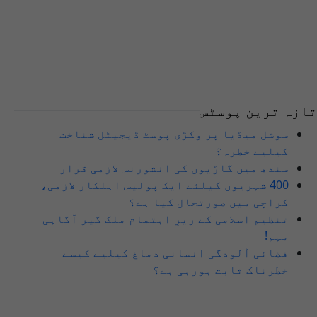
تازہ ترین پوسٹس
سوشل میڈیا پر وکڑی پوسٹ ڈیجیٹل شناخت
کیلیے خطرہ؟
سندھ میں گاڑیوں کی انشورنس لازمی قرار
400 شہریوں کیلئے ایک پولیس اہلکار لازمی،
کراچی میں صورتحال کیا ہے؟
تنظیم اسلامی کے زیرِ اہتمام ملک گیر آگاہی
مہم!
فضائی آلودگی انسانی دماغ کیلیے کیسے
خطرناک ثابت ہورہی ہے؟