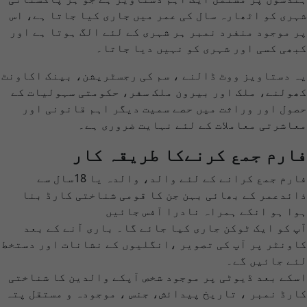
شہری کو اٹھارہ سال کی عمر میں جاری کیا جاتا ہے، اس
پر موجود منفرد نمبر ہر شہری کے لئے الگ ہوتا ہے اور
کبھی کسی اور شہری کو نہیں دیا جاتا۔
یہ دستاویز ووٹ ڈالنے ، سم کی رجسٹریشن، بینک اکاونٹ
کھولنے، ملک اور بیرون ملک سفر، حکومتی سہولیات کے
حصول اور وراثت میں حصے سمیت دیگر اہم قانونی اور
معاشرتی معاملات کے لئے نہایت ضروری ہے۔
فارم جمع کرنےکا طریقہ کار
فارم جمع کرانے کے لئے والد، والدہ یا 18سال سے
ذائدعمر کے بھائی بہن جن کا قومی شناختی کارڈ بنا
ہوا ہو انکے ہمراہ نادرا آفس جائیں
آپ کو ایک ٹوکن جاری کیا جائے گا۔ باری آنے کے بعد
کاونٹر پر آپ کی تصویر ،انگلیوں کے نشانات اور دستخط
لئے جائیں گے۔
اسکے بعد ڈیوٹی پر موجود شخص آپکے والدین کا شناختی
کارڈ نمبر ، تاریخ پیدائش، جنس ، موجودہ و مستقل پتہ