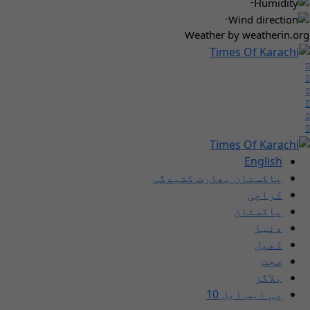
-
-
Weather
by weatherin.org
English
پاکستان بھارت کشیدگی
کراچی
پاکستان
دنیا
کھیل
صحت
بلاگز
پی ایس ایل 10