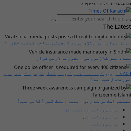
August 10, 2026 - 10:54:25 AM
The Latest
سوشل میڈیا پر وکڑی پوسٹ ڈیجیٹل شناخت کیلیے خطرہ؟
سندھ میں گاڑیوں کی انشورنس لازمی قرار
400 شہریوں کیلئے ایک پولیس اہلکار لازمی، کراچی میں
صورتحال کیا ہے؟
تنظیم اسلامی کے زیرِ اہتمام ملک گیر آگاہی مہم!
یونیورسٹیز ترمیمی بل
یونیورسٹیز بل
یونیورسٹیز
یونیورسٹیاں