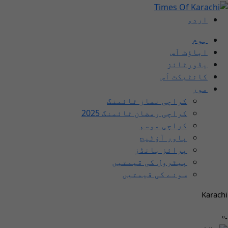
اردو
ہوم
اباؤٹ اَس
یڈورٹائز
کانٹیکٹ اَس
مور
کراچی نماز ٹائمنگ
کراچی رمضان ٹائمنگ 2025
کراچی موسم
پاور آؤٹیج
پرائز بانڈز
پیٹرول کی قیمتیں
سونے کی قیمتیں
Karachi
-º