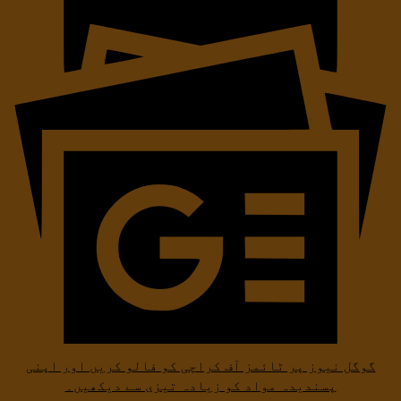
گوگل نیوز پر ٹائمز آف کراچی کو فالو کریں اور اپنی
پسندیدہ مواد کو زیادہ تیزی سے دیکھیں۔