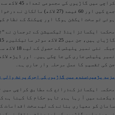
ہوئی تو سخت ایکشن ہوگا اور چیکنگ کے نظام کو
نمبر پلیٹس جاری کی جا چکی ہیں۔ اور ڈیڑھ لاک
جن کی تقسیم کا عمل مرحلہ وار جاری ہے۔
مزید پڑھیں:سندھ میں گاڑیوں کی اجرک پرنٹ والی ن
محکمہ ایکسائز کےذرائع کے مطابق کراچی میں ت
دیکھنے میں آ رہا ہے، تاہم حکام کا کہنا ہے ک
سامان کو معیاری بنانے کے لیے سخت اقدامات کر
نہ دینے اور گاڑیوں کو اپنے نام منتقل نہ کرن