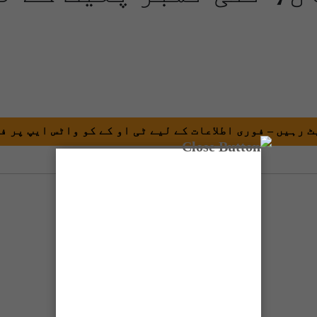
 رہیں – فوری اطلاعات کے لیے ٹی او کے کو واٹس ایپ پر ف