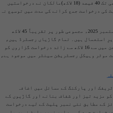
کراچی میں گاڑیوں کی مجموعی تعداد 45 لاکھ سے تجاوز کر گئی، جبکہ نئی نمبر پلیٹ کے لئے ابھی تک 40 فیصد (18 لاکھ)مالکان نے درخواستیں
ں دی ہے، 31 اکتوبر کے بعد نئی نمبر پلیٹ کی درخواست جمع کرانے کی مدت میں توسیع نہ
محکمۂ ایکسائز اینڈ ٹیکسیشن کے ترجمان نے “ٹائمز آف کراچی” کو بتایا ہے کہ کراچی میں 30 ستمبر 2025ء مجموعی طور پر تقریباً 45 لاکھ
سائیکلیں، 15 لاکھ کاریں اور دیگر اقسام کی 5 لاکھ گاڑیاں زیرِ استعمال ہیں۔ تمام گاڑیاں رجسٹرڈ ہیں،
جبکہ نئی نمبر پلیٹس کے حصول کے لیے 18 لاکھ سے زائد شہریوں نے درخواستیں جمع کرائی ہیں، جن میں سے 16 لاکھ سے زائد درخواست گزاروں کو
قت موٹر وہیکل رجسٹریشن سینٹر میں موجود ہے،
لہ
ٹریفک اور پارکنگ کے مسائل میں اضافہ
کو مزید تیز اور شفاف بنانے اور گاڑیوں کے
ز کے مطابق نئی نمبر پلیٹ کے لیے درخواست
درخواست جمع کی ہے اور نمبر پلیٹ نہیں ملی