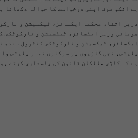
ہے انکو صرف اپنی درخواست کا حوالہ دکھانا ہ
دریں اثناء محکمہ ایکسائز، ٹیکسیشن و نارکوٹ
صوبائی وزیر ایکسائز، ٹیکسیشن و نارکوٹکس کن
پلیٹس، نجی گاڑیوں پر سرکاری نمبر پلیٹس والی
ہے کہ گاڑی مالکان قانون کی پاسداری کرتے ہو