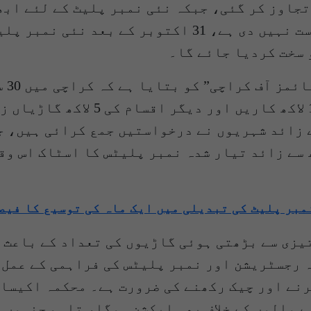
جمع کیں اور 60 فیصد (27 لاکھ) مالکان نے درخواست نہی
 سخت کردیا جائے گا۔
گاڑیاں ہیں، جن میں 25 لاکھ موٹر 
ھ سے زائد تیار شدہ نمبر پلیٹس کا اسٹاک اس و
مبر پلیٹ کی تبدیلی میں ایک ماہ کی توسیع کا فیص
یزی سے بڑھتی ہوئی گاڑیوں کی تعداد کے باعث 
ہ رجسٹریشن اور نمبر پلیٹس کی فراہمی کے عمل 
نے اور چیک رکھنے کی ضرورت ہے۔ محکمہ اکیسائ
ے والوں کے خلاف بھی ایکشن ہوگا، تاہم جنہوں 