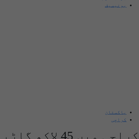
یونیسیف
پاکستان
کراچی