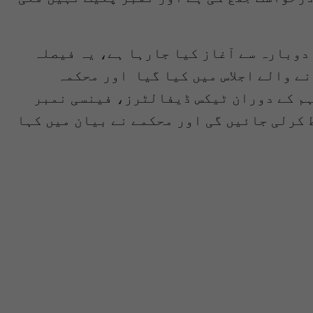
دوبارہ سے آغاز کیا جارہا ہے، یہ فیصلہ
ے والے اجلاس میں کیا گیا اور محکمہ
یکیشن جاری کردیا ہے۔ مہم کے دوران ٹیکس ڈیفالٹرز، فینسی نمبر
کرلی جائیں گی اور محکمے نے بیان میں کہا