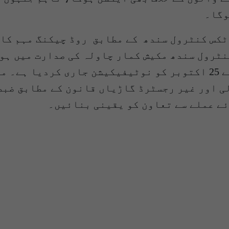
وگا۔
کس کنٹرول سندھ کے مطابق روڈ چیکنگ مہم کا 
ٹرول سندھ مکیش کمار چاولہ کی صدارت میں ہون
ایکسائز، ٹیکسیشن و نارکوٹکس کنٹرول سندھ نے 25 اکتوبر کو نوٹیف
 اور غیر رجسٹرڈ گاڑیاں قانون کے مطابق ضبط 
ئے عملے سے تعاون کو یقینی بنائیں۔