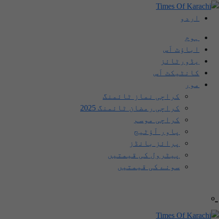
اردو
ہوم
اباؤٹ اَس
یڈورٹائز
کانٹیکٹ اَس
مور
کراچی نماز ٹائمنگ
کراچی رمضان ٹائمنگ 2025
کراچی موسم
پاور آؤٹیج
پرائز بانڈز
پیٹرول کی قیمتیں
سونے کی قیمتیں
-º