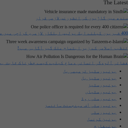
The Latest
سندھ میں گاڑیوں کی انشورنس لازمی قرار
400 شہریوں کیلئے ایک پولیس اہلکار لازمی، کراچی میں صورتحال کیا ہے؟
تنظیم اسلامی کے زیرِ اہتمام ملک گیر آگاہی مہم!
فضائی آلودگی انسانی دماغ کیلیے کیسے خطرناک ثابت ہو
یونیورسٹیز ترمیمی بل
یونیورسٹیز بل
یونیورسٹیز
یونیورسٹیاں
یونیورسٹی روڈ
یونیورسٹی آف مینجمنٹ سائنسز
یونیورسٹی
یونین کونسل
یونیفارم