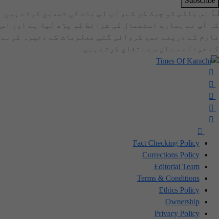
Subscribe
اس باکس کو چیک کر کے، آپ اس بات کی تصدیق کرتے ہیں
کہ آپ نے ہمارے استعمال کی شرائط کو پڑھ لیا ہے اور اس
فارم کے ذریعے جمع کروائی گئی معلومات کے ذخیرہ کرنے
کے حوالے سے ان سے اتفاق کرتے ہیں۔
Fact Checking Policy
Corrections Policy
Editorial Team
Terms & Conditions
Ethics Policy
Ownership
Privacy Policy