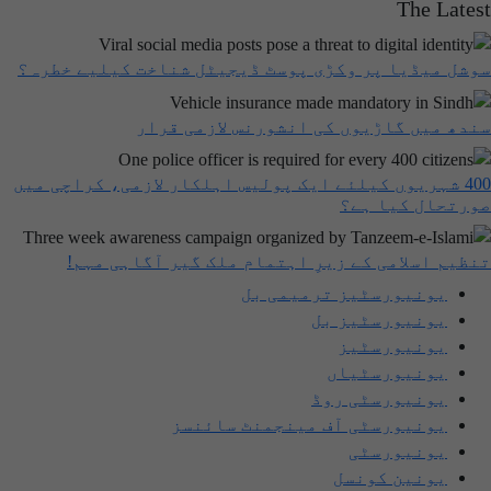
The Latest
سوشل میڈیا پر وکڑی پوسٹ ڈیجیٹل شناخت کیلیے خطرہ؟
سندھ میں گاڑیوں کی انشورنس لازمی قرار
400 شہریوں کیلئے ایک پولیس اہلکار لازمی، کراچی میں
صورتحال کیا ہے؟
تنظیم اسلامی کے زیرِ اہتمام ملک گیر آگاہی مہم!
یونیورسٹیز ترمیمی بل
یونیورسٹیز بل
یونیورسٹیز
یونیورسٹیاں
یونیورسٹی روڈ
یونیورسٹی آف مینجمنٹ سائنسز
یونیورسٹی
یونین کونسل