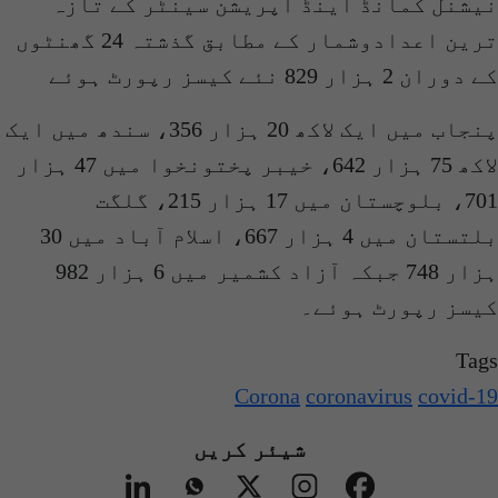
نیشنل کمانڈ اینڈ آپریشن سینٹر کے تازہ
ترین اعدادوشمار کے مطابق گذشتہ 24 گھنٹوں
کے دوران 2 ہزار 829 نئے کیسز رپورٹ ہوئے
پنجاب میں ایک لاکھ 20 ہزار 356، سندھ میں ایک
لاکھ 75 ہزار 642، خیبر پختونخوا میں 47 ہزار
701، بلوچستان میں 17 ہزار 215، گلگت
بلتستان میں 4 ہزار 667، اسلام آباد میں 30
ہزار 748 جبکہ آزاد کشمیر میں 6 ہزار 982
کیسز رپورٹ ہوئے۔
Tags
Corona
coronavirus
covid-19
شیئر کریں