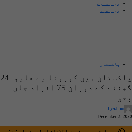
یونیفارم
یونیسیف
پاکستان
پاکستان میں کورونا بے قابو: 24
گھنٹے کے دوران 75 افراد جاں
بحق
by
admin
December 2, 2020
اپ ڈیٹ رہیں – فوری اطلاعات کے لیے ٹی او کے کو