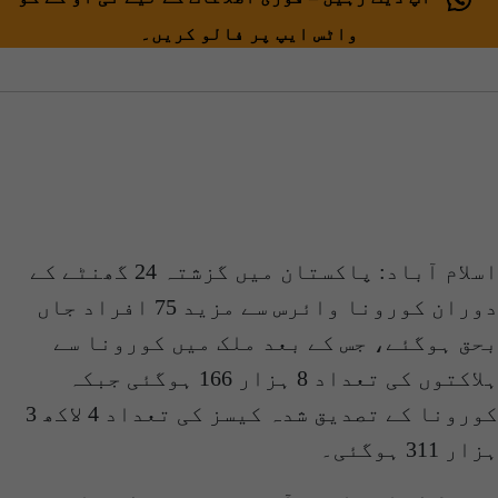
واٹس ایپ پر فالو کریں۔
اسلام آباد: پاکستان میں گزشتہ 24 گھنٹے کے
دوران کورونا وائرس سے مزید 75 افراد جاں
بحق ہوگئے، جس کے بعد ملک میں کورونا سے
ہلاکتوں کی تعداد 8 ہزار 166 ہوگئی جبکہ
کورونا کے تصدیق شدہ کیسز کی تعداد 4 لاکھ 3
ہزار 311 ہوگئی۔