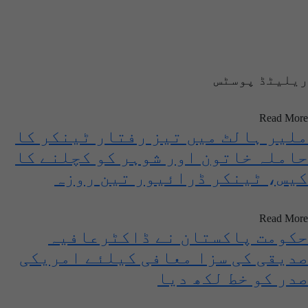
ریلیٹڈ پوسٹس
Read More
ملیر ہالٹ میں تیز رفتار ٹینکر کا
حاملہ خاتون اور شوہر کو کچلنے کا
کیس، ٹینکر ڈرائیور تین روزہ
جسمانی ریمانڈ پر پولیس کے حوالے
Read More
حکومت پاکستان نے ڈاکٹرعافیہ
صدیقی کی سزا معافی کیلئے امریکی
صدر کو خط لکھ دیا