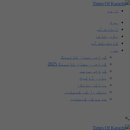
اردو
ہوم
اباؤٹ اَس
یڈورٹائز
کانٹیکٹ اَس
مور
کراچی نماز ٹائمنگ
کراچی رمضان ٹائمنگ 2025
کراچی موسم
پاور آؤٹیج
پرائز بانڈز
پیٹرول کی قیمتیں
سونے کی قیمتیں
-º