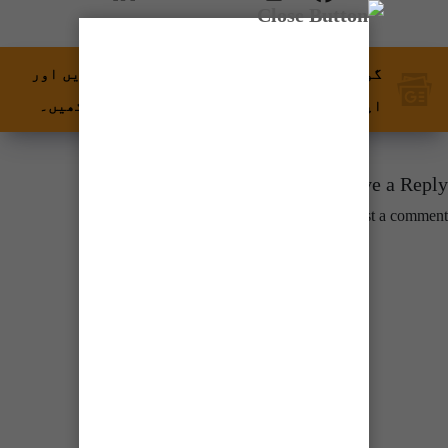
گوگل نیوز پر ٹائمز آف کراچی کو فالو کریں اور
اپنی پسندیدہ مواد کو زیادہ تیزی سے دیکھیں۔
Leave a Reply
You must be
logged in
to post a comment.