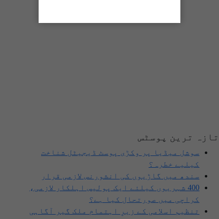
تازہ ترین پوسٹس
سوشل میڈیا پر وکڑی پوسٹ ڈیجیٹل شناخت
کیلیے خطرہ؟
سندھ میں گاڑیوں کی انشورنس لازمی قرار
400 شہریوں کیلئے ایک پولیس اہلکار لازمی،
کراچی میں صورتحال کیا ہے؟
تنظیم اسلامی کے زیرِ اہتمام ملک گیر آگاہی