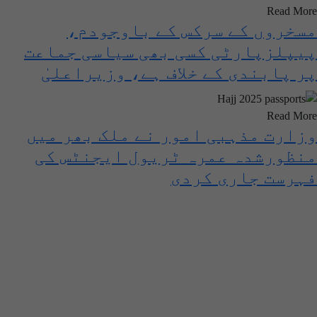
Read More
مسخروں کے سرکس کے باوجودم،
پیپلزپارٹی کسی بھی سیاسی جماعت
پر پابندی کے خلاف ہے، وزیراعلیٰ
سندھ
Read More
وزارت مذہبی امور نے ملک بھر میں
منظورشدہ عمرہ ٹریول ایجنٹس کی
فہرست جاری کردی