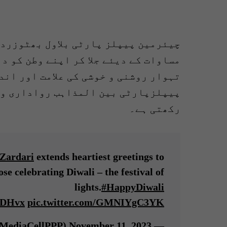
چیئرمین پیپلز پارٹی بلاول بھٹوزردا
مساوات کے دیئے جلا کر اپنے وطن کو د
تہوار روشنی و خوشی کی علامت اور اند
پیپلزپارٹی بین المذاہب رواداری و ہ
رکھتی ہے۔
Zardari
extends heartiest greetings to
e celebrating Diwali – the festival of
lights.
#HappyDiwali
8IDHvx
pic.twitter.com/GMNIYgC3YK
November 11, 2023
— PPP (@MediaCellPPP)