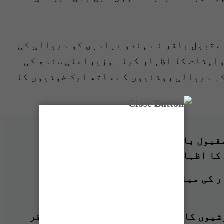
مقبول باقر نے ہندو برادری کو دیوالی کی
واہشات کا اظہار کیا۔ وزیراعلی سندھ کی
کہ دیوالی روشنیوں کے ساتھ ایک خوشیوں کا
مقبول باقر کا سندھ سمیت دنیا بھر کے
کا اظہار
ر کی مبارکباد دیتا ہوں، نگراں
شیوں کا تہوار ہے، جسٹس (ر) مقبول باقر