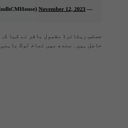
November 12, 2023
— Sindh Chief Minister House (@SindhCMHouse)
جسٹس ریٹائرڈ مقبول باقر نے کہا کہ 
حاصل ہیں۔ سندھ میں تمام لوگ باہمی 