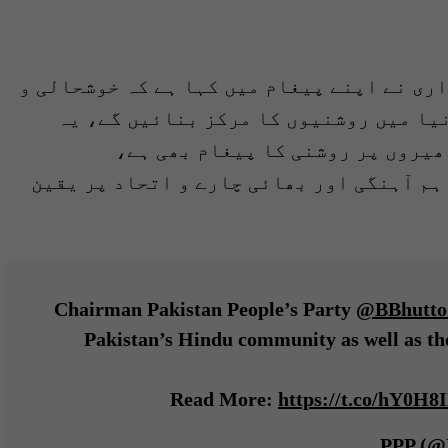
ری نے اپنے پیغام میں کہا ہے کہ خوشحالی و
نیا میں روشنیوں کا مرکز بنائیں گے، یہ
ھیروں پر روشنی کا پیغام بھی ہے،
م آہنگی اور بھائی چارے و اتحاد پر یقین
Chairman Pakistan People’s Party
@BBhutto
Pakistan’s Hindu community as well as thos
Read More:
https://t.co/hY0H