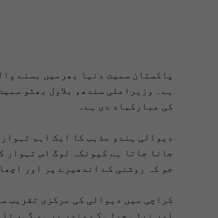
پاکستان سمیت دنیا بھرمیں بسنے وال
ہے۔ وزیراعلی سندھ، بلاول بھٹو سمیت
کی مبارکباد دی ہے۔
دیوالی ہندو مذہب کا ایک اہم تہوار ہ
جانا جاتا ہے کیونکہ لوگ اس تہوار ک
جو کہ روشنی کے اندھیرے پر اور اچھائ
کراچی میں دیوالی کی مرکزی تقریب سو
اور نیٹی جیٹی کے مندر پر ہو گی، تاہ