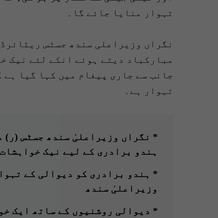
تہوار منایا جائے گا۔
نگراں وزیراعلی سندھ جسٹس ریٹائرڈ 
مبارکباد دیتے ہوئے انکے لئے نیک خ
جانب سے جاری پیغام میں کہا گیا ہے 
تہوار ہے۔
* نگراں وزیراعلیٰ سندھ جسٹس (ر) 
ہندو برادری کے لیے نیک خواہشات 
* ہندو برادری کو دیوالی کے تہوا
وزیراعلیٰ سندھ
* دیوالی روشنیوں کے ساتھ ایک خو