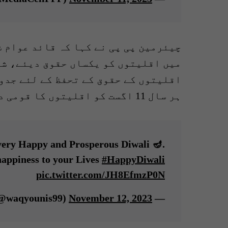
چیئرمین پی پی نے کہا کہ قائد عوام 
میں اقلیتوں کو یکساں حقوق دیئے، شہ
اقلیتوں کے حقوق کے تحفظ کے لئے جدو
ہر سال 11 اگست کو اقلیتوں کا قومی دن منانے کا آغاز کیا۔
very Happy and Prosperous Diwali 🪔.
 happiness to your Lives
#HappyDiwali
pic.twitter.com/JH8EfmzP0N
November 12, 2023
— Waqar Younis (@waqyounis99)