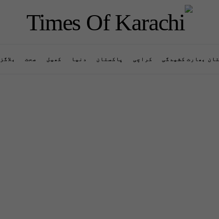
ان بھارت کشیدگی
کراچی
پاکستان
دنیا
کھیل
صحت
بلاگز