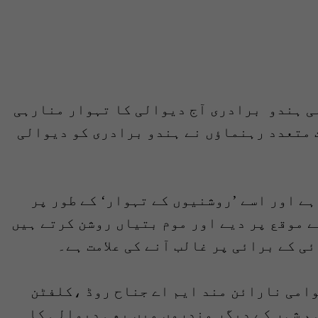
ی ہندو برادری آج دیوالی کا تہوار منارہی
 متعدد رہنماؤں نے ہندو برادری کو دیوالی
ے اور اسے ’روشنیوں کے تہوار‘ کے طور پر
ے موقع پر دیے اور موم بتیاں روشن کرتے ہیں
ی کے برائی پر غالب آنے کی علامت ہے۔
امی نارائن مند ایم اے جناح روڈ ،کلفٹن
م شہر کے دیگر مندروں میں بھی دیوالی کا