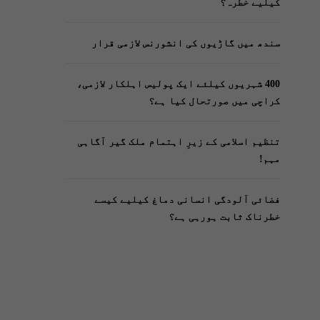
کیلیے خطرہ؟
سندھ میں گاڑیوں کی انشورنس لازمی قرار
400 شہریوں کیلئے ایک پولیس اہلکار لازمی،
کراچی میں صورتحال کیا ہے؟
تنظیم اسلامی کے زیرِ اہتمام ملک گیر آگاہی
مہم!
فضائی آلودگی انسانی دماغ کیلیے کیسے
خطرناک ثابت ہورہی ہے؟