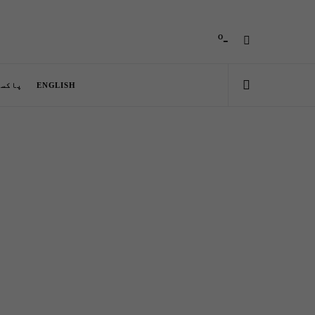
-º
ENGLISH
پاکست