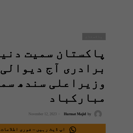
پاکستان
پاکستان سمیت دنیا
برادری آج دیوالی 
وزیراعلی سندھ سمی
مبارکباد
November 12, 2023
Hurmat Majid
by
اپ ڈیٹ رہیں – فوری اطلاعات 