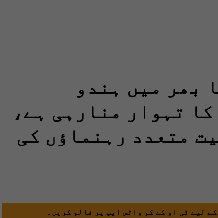
 بھر میں ہندو
کا تہوار منارہی ہے،
ت متعدد رہنماؤں کی
کے لیے ٹی او کے کو واٹس ایپ پر فالو کریں۔