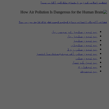
تنظیم اسلامی کے زیرِ اہتمام ملک گیر آگاہی مہم!
فضائی آلودگی انسانی دماغ کیلیے کیسے خطرناک ثابت ہورہی ہے؟
یونیورسٹیز ترمیمی بل
یونیورسٹیز بل
یونیورسٹیز
یونیورسٹیاں
یونیورسٹی روڈ
یونیورسٹی آف مینجمنٹ سائنسز
یونیورسٹی
یونین کونسل
یونیفارم
یونیسیف