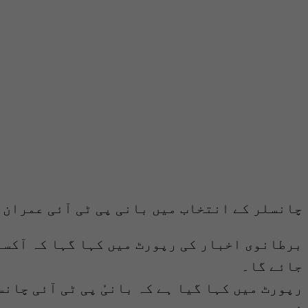
چانسلر کے انتخاب میں بانی پی ٹی آئی عمران 
برطانوی اخبار کی رپورٹ میں کہا گہا کہ آکسف
جائے گا۔
رپورٹ میں کہا گیا ہے کہ بانیٔ پی ٹی آئی چان