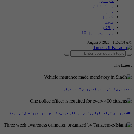
کراچی
پاکستان
دنیا
کھیل
صحت
بلاگز
پی ایس ایل 10
August 6, 2026 - 11:52:39 AM
The Latest
سندھ میں گاڑیوں کی انشورنس لازمی قرار
400 شہریوں کیلئے ایک پولیس اہلکار لازمی، کراچی میں صورتحال کیا ہے؟