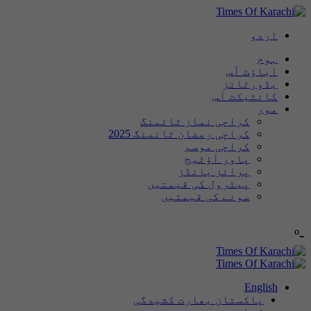
اردو
ہوم
اباؤٹ اَس
یڈورٹائز
کانٹیکٹ اَس
مور
کراچی نماز ٹائمنگ
کراچی رمضان ٹائمنگ 2025
کراچی موسم
پاور آؤٹیج
پرائز بانڈز
پیٹرول کی قیمتیں
سونے کی قیمتیں
-º
English
پاکستان بھارت کشیدگی