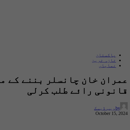
پاکستان
تازہ ترین
نمایاں
عمران خان چانسلر بننے کے م
قانونی رائے طلب کرلی
by
ویب ڈیسک
October 15, 2024