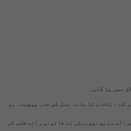
ل میں پڑ گئی۔
 کے انتخاب کا سادہ عمل کس قدر پیچیدہ ہو
حوالے سے یونیورسٹی نے قانونی رائے طلب کر