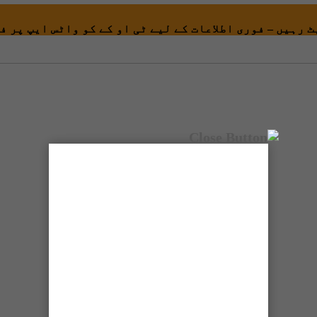
 رہیں – فوری اطلاعات کے لیے ٹی او کے کو واٹس ایپ پر ف