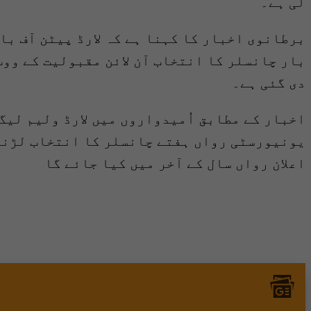
لی ہے۔
برطانوی اخبار کا کہنا ہے کہ لارڈ پیٹن آف با
بار چانسلر کا انتخاب آن لائن مقبولیت کے ووٹ
دی گئی ہے۔
اخبار کے مطابق اُمیدواروں میں لارڈ ولیم لی
یونیورسٹی رواں ہفتے چانسلر کا انتخاب لڑنے 
اعلان رواں سال کے آخر میں کیا جائے گا