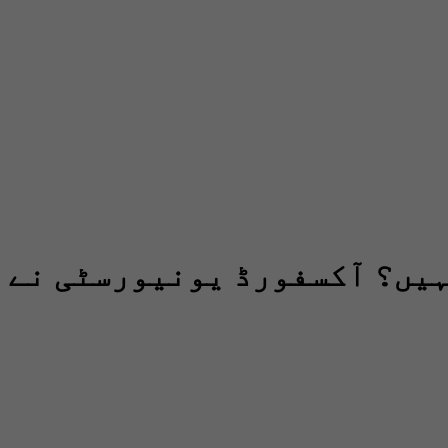
ہیں؟ آکسفورڈ یونیورسٹی نے