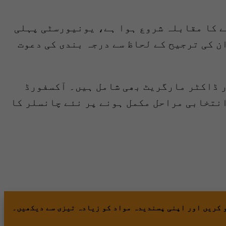
نے کا مقابلہ شروع ہوا ہے، یونیورسٹی پہلی
ن کی ترجیح کے لحاظ سے درجہ بندی کی دعوت
ر ڈاکٹر مارگریٹ بھی شامل ہیں۔ آکسفورڈ
انتخابی مراحل مکمل ہونے پر نئے چانسلر کا
 کریں اور اپنی پسندیدہ مواد کو زیادہ تیزی سے دیکھیں۔