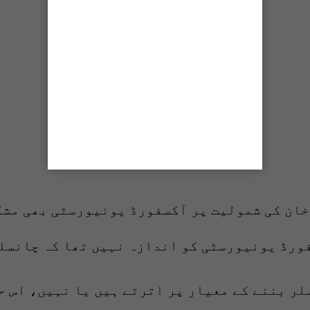
خان کی شمولیت پر آکسفورڈ یونیورسٹی بھی مشک
ورڈ یونیورسٹی کو اندازہ نہیں تھا کہ چانسلر
سلر بننے کے معیار پر اترتے ہیں یا نہیں، اس 