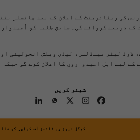
رنس کی ریٹائرمنٹ کے اعلان کے بعد چانسلر بن
 کے ذریعے کروائے گی۔ سابق طلبہ کو اُمیدوارا
گ، لارڈ لیٹر مینڈلسن، لیڈی ویلش انجولینی او
کے لیے اہل امیدواروں کا اعلان کرے گی جبکہ 
شیئر کریں
گوگل نیوز پر ٹائمز آف کراچی کو فالو