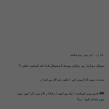
تازہ ترین پوسٹس
سوشل میڈیا پر وکڑی پوسٹ ڈیجیٹل شناخت کیلیے خطرہ؟
سندھ میں گاڑیوں کی انشورنس لازمی قرار
400 شہریوں کیلئے ایک پولیس اہلکار لازمی، کراچی میں
صورتحال کیا ہے؟