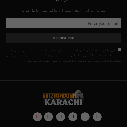
خبریں براہِ راست اپنے ان باکس میں حاصل کریں
SUBSCRIBE
اس باکس کو چیک کر کے، آپ اس بات کی تصدیق کرتے ہیں کہ آپ نے ہمارے
استعمال کی شرائط کو پڑھ لیا ہے اور اس فارم کے ذریعے جمع کروائی گئی
معلومات کے ذخیرہ کرنے کے حوالے سے ان سے اتفاق کرتے ہیں۔