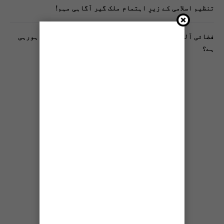
تنظیم اسلامی کے زیرِ اہتمام ملک گیر آگاہی مہم!
فضائی آلودگی انسانی دماغ کیلیے کیسے خطرناک ثابت ہورہی
ہے؟