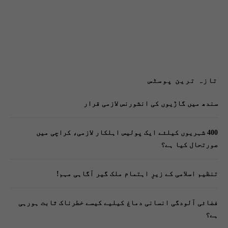
تازہ ترین پوسٹس
سندھ میں گاڑیوں کی انشورنس لازمی قرار
400 شہریوں کیلئے ایک پولیس اہلکار لازمی، کراچی میں
صورتحال کیا ہے؟
تنظیم اسلامی کے زیرِ اہتمام ملک گیر آگاہی مہم!
فضائی آلودگی انسانی دماغ کیلیے کیسے خطرناک ثابت ہورہی
ہے؟