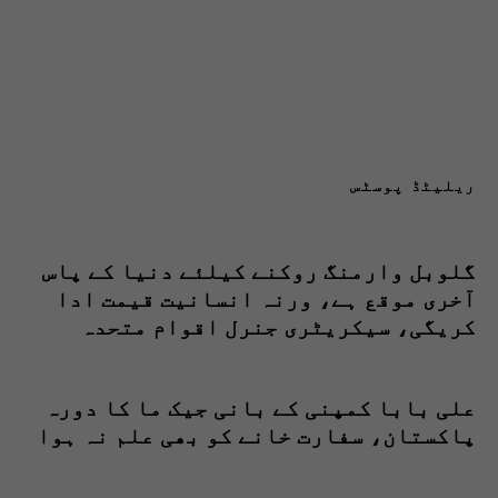
ریلیٹڈ پوسٹس
گلوبل وارمنگ روکنے کیلئے دنیا کے پاس
آخری موقع ہے، ورنہ انسانیت قیمت ادا
کریگی، سیکریٹری جنرل اقوام متحدہ
علی بابا کمپنی کے بانی جیک ما کا دورہ
پاکستان، سفارت خانے کو بھی علم نہ ہوا