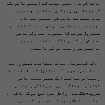
نافذ کرنا، بغیر نسخے کے اینٹی بایوٹکس
کی فروخت پر پابندی لگانا، ہر سطح پر
صاف پینے کے پانی کو یقینی بنانا،
اورصوبائی سطح پر ایکس ڈی آر ٹائیفائیڈ
کنٹرول کرنے کا منصوبہ تیارکرنے کی
سفارش کی گئی، تاکہ انتظامی سطح پر
پالیسی کی رہنمائی کی جا سکے۔
اجلاس کے شرکاء نے ٹائیفائیڈ کنٹرول کے
سلسلے میں صوبے کے مستقبل کے اقدامات کی
رہنمائی کے لیے ایک کثیر شعبہ جاتی
تکنیکی ورکنگ گروپ بھی تشکیل دیا۔ یہ
گروپ 2025 کے اوائل میں جمع ہوگا تاکہ اس
ہفتے کے اجلاس میں شناخت کیے گئے اہم