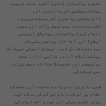
مشیر، پاکستان کنٹری آفس، محمد فہیم،
ہیلتھ سیکیورٹی پارٹنرز اور
ڈائریکٹوریٹ جنرل آف ہیلتھ سروسز،
حکومت سندھ، میونسپل واٹر اور سیور
اتھارٹیز؛ پاکستان میڈیکل ایسوسی
ایشن؛ اور آغا خان یونیورسٹی کے
نمائندے شامل تھے۔ نیشنل انسٹی ٹیوٹ آف
ہیلتھ اسلام آباد، عالمی ادارہ صحت
یونیسف، اور فلیمنگ فنڈ کے مبصرین نے
بھی شرکت کی
طبی ماہرین نے وبا سے نمٹنے اور صحت کے
نظام پر اس کے دباؤ کو کم کرنے کے لیے
مؤثر حکمت عملی اور فوری اقدامات کی