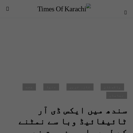
پاکستان
تازہ ترین
دنیا
صحت
نمایاں
سندھ میں ایکس ڈی آر
ٹائیفائیڈ وبا سے نمٹنے
کے لیے ماہرین صحت نے