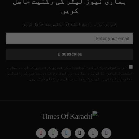
ہماری نیوز لیٹر کی رکنیت حاصل
کریں
خبریں براہِ راست اپنے ان باکس میں حاصل کریں
SUBSCRIBE
اس باکس کو چیک کر کے، آپ اس بات کی تصدیق کرتے ہیں کہ آپ نے ہمارے
استعمال کی شرائط کو پڑھ لیا ہے اور اس فارم کے ذریعے جمع کروائی گئی
معلومات کے ذخیرہ کرنے کے حوالے سے ان سے اتفاق کرتے ہیں۔