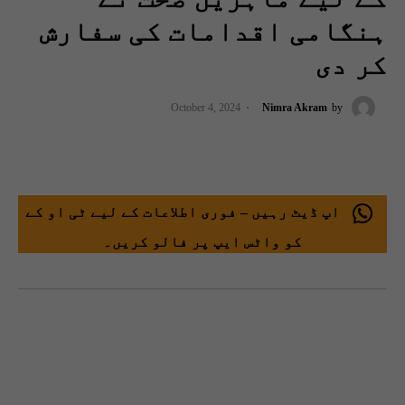
ہنگامی اقدامات کی سفارش
کر دی
October 4, 2024
Nimra Akram
by
اپ ڈیٹ رہیں – فوری اطلاعات کے لیے ٹی او کے
کو واٹس ایپ پر فالو کریں۔