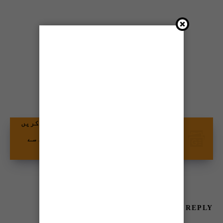
شیئر کریں
گوگل نیوز پر ٹائمز آف کراچی کو فالو کریں
اور اپنی پسندیدہ مواد کو زیادہ تیزی سے
دیکھیں۔
LEAVE A REPLY