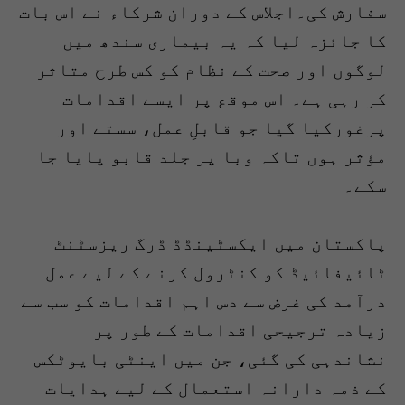
سفارش کی۔اجلاس کے دوران شرکاء نے اس بات
کا جائزہ لیا کہ یہ بیماری سندھ میں
لوگوں اور صحت کے نظام کو کس طرح متاثر
کر رہی ہے۔ اس موقع پر ایسے اقدامات
پرغورکیا گیا جو قابلِ عمل، سستے اور
مؤثر ہوں تاکہ وبا پر جلد قابو پایا جا
سکے۔
پاکستان میں ایکسٹینڈڈ ڈرگ ریزسٹنٹ
ٹائیفائیڈ کو کنٹرول کرنے کے لیے عمل
درآمد کی غرض سے دس اہم اقدامات کو سب سے
زیادہ ترجیحی اقدامات کے طور پر
نشاندہی کی گئی، جن میں اینٹی بایوٹکس
کے ذمہ دارانہ استعمال کے لیے ہدایات