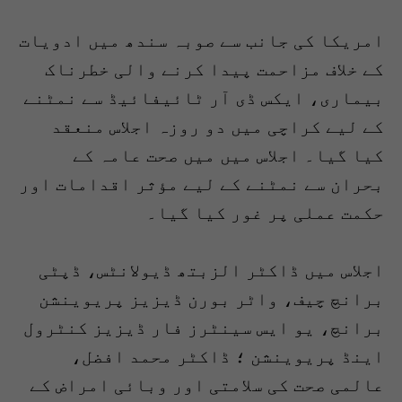
امریکا کی جانب سے صوبہ سندھ میں ادویات
کے خلاف مزاحمت پیدا کرنے والی خطرناک
بیماری، ایکس ڈی آر ٹائیفائیڈ سے نمٹنے
کے لیے کراچی میں دو روزہ اجلاس منعقد
کیا گیا۔ اجلاس میں میں صحت عامہ کے
بحران سے نمٹنے کے لیے مؤثر اقدامات اور
حکمت عملی پر غور کیا گیا۔
اجلاس میں ڈاکٹر الزبتھ ڈیولانٹس، ڈپٹی
برانچ چیف، واٹر بورن ڈیزیز پریوینشن
برانچ، یو ایس سینٹرز فار ڈیزیز کنٹرول
اینڈ پریوینشن ؛ ڈاکٹر محمد افضل،
عالمی صحت کی سلامتی اور وبائی امراض کے