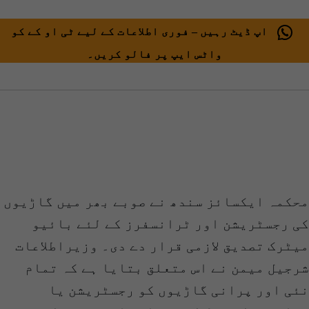
اپ ڈیٹ رہیں – فوری اطلاعات کے لیے ٹی او کے کو
واٹس ایپ پر فالو کریں۔
محکمہ ایکسائز سندھ نے صوبے بھر میں گاڑیوں
کی رجسٹریشن اور ٹرانسفرز کے لئے بائیو
میٹرک تصدیق لازمی قرار دے دی۔ وزیراطلاعات
شرجیل میمن نے اس متعلق بتایا ہے کہ تمام
نئی اور پرانی گاڑیوں کو رجسٹریشن یا