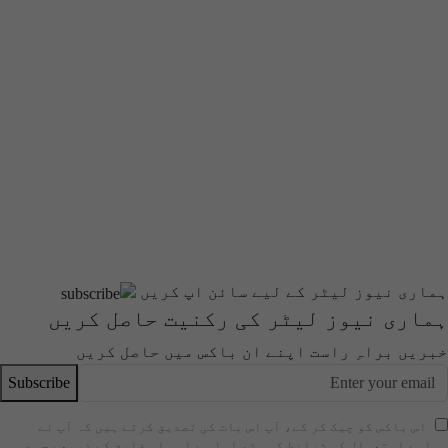
ہماری نیوز لیٹر کے لیے سائن اپ کریں
ہماری نیوز لیٹر کی رکنیت حاصل کریں
خبریں براہِ راست اپنے ان باکس میں حاصل کریں
Subscribe
اس باکس کو چیک کر کے، آپ اس بات کی تصدیق کرتے ہیں کہ آپ نے
ہمارے استعمال کی شرائط کو پڑھ لیا ہے اور اس فارم کے ذریعے جمع