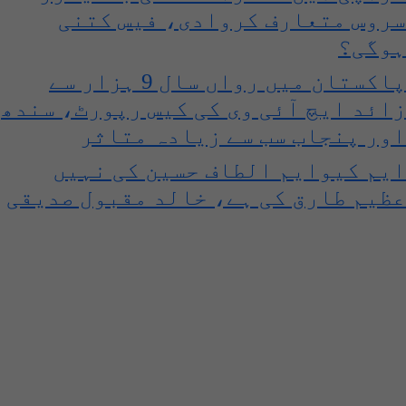
سروس متعارف کروادی، فیس کتنی
ہوگی؟
پاکستان میں رواں سال 9 ہزار سے
زائد ایچ آئی وی کی کیس رپورٹ، سندھ
اور پنجاب سب سے زیادہ متاثر
ایم کیوایم الطاف حسین کی نہیں
عظیم طارق کی ہے، خالد مقبول صدیقی