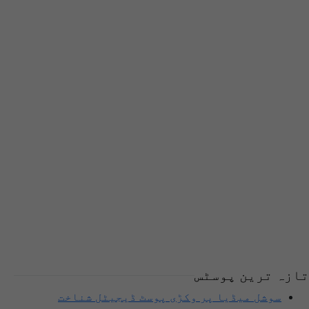
تازہ ترین پوسٹس
سوشل میڈیا پر وکڑی پوسٹ ڈیجیٹل شناخت