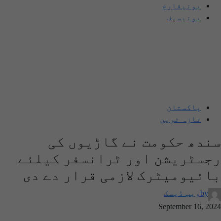
یونیفارم
یونیسیف
پاکستان
تازہ ترین
سندھ حکومت نے گاڑیوں کی
رجسٹریشن اور ٹرانسفر کیلئے
بائیومیٹرک لازمی قرار دے دی
by
ویب ڈیسک
September 16, 2024