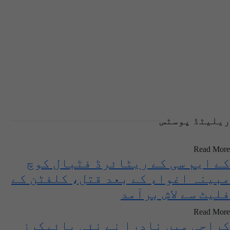
ریلیٹڈ پوسٹس
Read More
کے ایم سی کے ریٹائرڈ فٹبال کوچ
مبینہ اغواء کے بعد قتل، کلفٹن کے
فلیٹ سے لاش برآمد
Read More
کراچی میں نادرا نے نئی بائیکرز