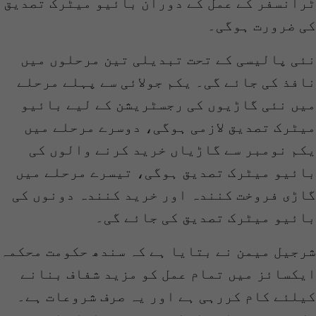
ٹرانسفر کے عمل کے دوران بائیو میٹرک تصدیق
کی ضرورت ہوگی۔
نئی پالیسی کے تحت تبدیلی تین مرحلوں میں
نافذ کی جائے گی۔ یکم جولائی سے پہلے مرحلے
میں نئی گاڑیوں کی رجسٹریشن کے لیے بائیو
میٹرک تصدیق لازمی ہوگی، دوسرے مرحلے میں
یکم نومبر سے گاڑیاں خرید کرنے والوں کی
بائیو میٹرک تصدیق ہوگی، تیسرے مرحلے میں
گاڑی فروخت کنندہ اور خرید کنندہ دونوں کی
بائیو میٹرک تصدیق کی جائے گی۔
شرجیل میمن نے بتایا ہے کہ سندھ حکومت محکمہ
ایکسائز میں تمام عمل کو مزید شفاف بنانے
کیلئے کام کررہی ہے اور یہ صرف شروعات ہے۔