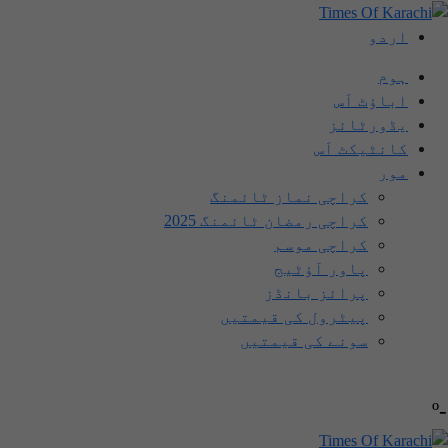
اردو
ہوم
اباؤٹ اَس
یڈورٹائز
کانٹیکٹ اَس
مور
کراچی نماز ٹائمنگ
کراچی رمضان ٹائمنگ 2025
کراچی موسم
پاور آؤٹیج
پرائز بانڈز
پیٹرول کی قیمتیں
سونے کی قیمتیں
-º