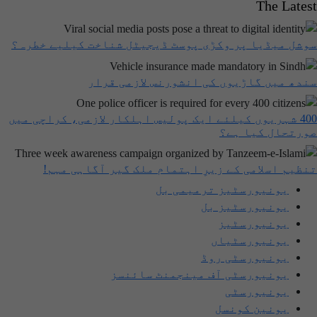
The Latest
سوشل میڈیا پر وکڑی پوسٹ ڈیجیٹل شناخت کیلیے خطرہ؟
سندھ میں گاڑیوں کی انشورنس لازمی قرار
400 شہریوں کیلئے ایک پولیس اہلکار لازمی، کراچی میں
صورتحال کیا ہے؟
تنظیم اسلامی کے زیرِ اہتمام ملک گیر آگاہی مہم!
یونیورسٹیز ترمیمی بل
یونیورسٹیز بل
یونیورسٹیز
یونیورسٹیاں
یونیورسٹی روڈ
یونیورسٹی آف مینجمنٹ سائنسز
یونیورسٹی
یونین کونسل