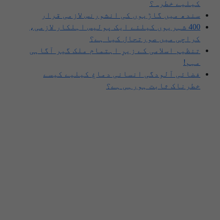
کیلیے خطرہ؟
سندھ میں گاڑیوں کی انشورنس لازمی قرار
400 شہریوں کیلئے ایک پولیس اہلکار لازمی،
کراچی میں صورتحال کیا ہے؟
تنظیم اسلامی کے زیرِ اہتمام ملک گیر آگاہی
مہم!
فضائی آلودگی انسانی دماغ کیلیے کیسے
خطرناک ثابت ہورہی ہے؟