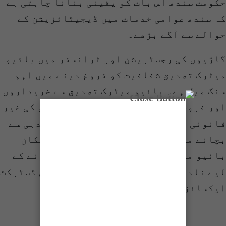
حکومت سندھ اس بات کو یقینی بنانا چاہتی ہے
کہ سندھ عوامی خدمات میں ڈیجیٹائزیشن کے
حوالے سے آگے بڑھے۔
گاڑیوں کی رجسٹریشن اور ٹرانسفر میں بائیو
میٹرک تصدیق شفافیت کو فروغ دینے میں اہم
سنگ میل ہے۔ بائیو میٹرک تصدیق سے خریداروں
اور فروخت کنندگان کی شناخت، گاڑیوں کی غیر
قانونی منتقلی اور شہریوں کو دھوکہ دہی سے
بچانے میں مدد ملے گی۔ گاڑیوں کے مالکان
بائیو میٹرک تصدیق کے عمل کو مکمل کرنے کے
لیے نادرا ای سہولت مراکز یا کسی بھی ڈسٹرکٹ
ایکسائز آفس سے رجوع کر سکتے ہیں۔
شیئر کریں