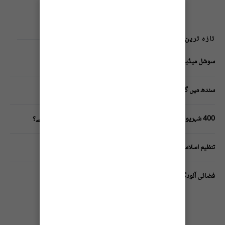
تازہ ترین پوسٹس
سوشل میڈیا پر وکڑی پوسٹ ڈیجیٹل شناخت کیلیے خطرہ؟
سندھ میں گاڑیوں کی انشورنس لازمی قرار
400 شہریوں کیلئے ایک پولیس اہلکار لازمی، کراچی میں صورتحال کیا ہے؟
تنظیم اسلامی کے زیرِ اہتمام ملک گیر آگاہی مہم!
فضائی آلودگی انسانی دماغ کیلیے کیسے خطرناک ثابت ہورہی ہے؟