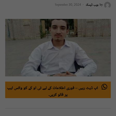
by
ویب ڈیسک
September 30, 2024
اپ ڈیٹ رہیں – فوری اطلاعات کے لیے ٹی او کے کو واٹس ایپ
پر فالو کریں۔