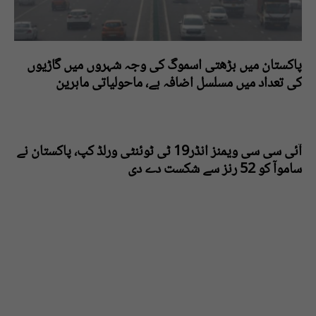
پاکستان میں بڑھتی اسموگ کی وجہ شہروں میں گاڑیوں
کی تعداد میں مسلسل اضافہ ہے، ماحولیاتی ماہرین
آئی سی سی ویمنز انڈر19 ٹی ٹوئنٹی ورلڈ کپ، پاکستان نے
ساموآ کو 52 رنز سے شکست دے دی