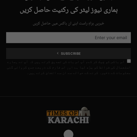
ہماری نیوز لیٹر کی رکنیت حاصل کریں
خبریں براہِ راست اپنے ان باکس میں حاصل کریں
SUBSCRIBE
اس باکس کو چیک کر کے، آپ اس بات کی تصدیق کرتے ہیں کہ آپ نے ہمارے
استعمال کی شرائط کو پڑھ لیا ہے اور اس فارم کے ذریعے جمع کروائی گئی
معلومات کے ذخیرہ کرنے کے حوالے سے ان سے اتفاق کرتے ہیں۔