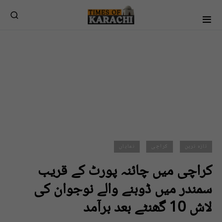
تازہ ترین
کراچی
نمایاں
کراچی میں چائنہ پورٹ کے قریب
سمندر میں ڈوبنے والے نوجوان کی
لاش 10 گھنٹے بعد برآمد