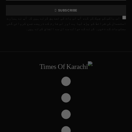
SUBSCRIBE
اس باکس کو چیک کر کے، آپ اس بات کی تصدیق کرتے ہیں کہ آپ نے ہمارے
استعمال کی شرائط کو پڑھ لیا ہے اور اس فارم کے ذریعے جمع کروائی گئی
معلومات کے ذخیرہ کرنے کے حوالے سے ان سے اتفاق کرتے ہیں۔