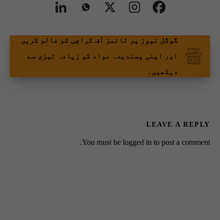
گوگل نیوز پر ٹائمز آف کراچی کو فالو کریں
اور اپنی پسندیدہ مواد کو زیادہ تیزی سے
دیکھیں۔
LEAVE A REPLY
You must be
logged in
to post a comment.