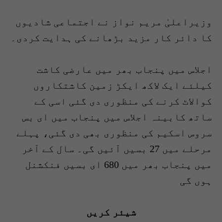
وزیراعلیٰ مریم نواز نے اجتماعی شادیوں
کا دائر کار مزید بڑھانے کی ہدایت کردی۔
اجلاس میں پنجاب بھر میں عارضی کاشت
کیلئے ایک لاکھ ایکڑ زمین کاشتکاروں
کوالاٹ کرنے کی منظوری دی گئی اسی کے
ساتھ کابینہ اجلاس میں پنجاب میں ای بس
سروس اسکیم کی منظوری بھی دی گئی، پہلے
مرحلے میں 27 بسیں آئیں گی۔ سال کے آخر
میں پنجاب بھر میں 680 ای بسیں فنکشنل
ہوں گی
شیئر کریں