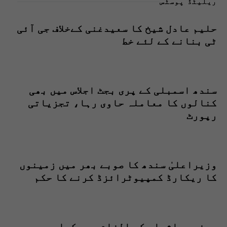
ریلیٹڈ پوسٹس
حلیم عادل شیخ کا سعیدغنی کےخلاف جی آئی
ٹی بنانے کے لئے خط
سندھ اسمبلی کے پری بجٹ اجلاس میں بھی
کنالوں کا معاملہ حاوی رہا، تجزیاتی
رپورٹ
وزیراعلیٰ سندھ کا صوبے بھر میں زمینوں
کا ریکارڈ کمپیوٹرائزڈ کرنے کا حکم
ممنوعہ اشیاء کے الزام میں کراچی سے