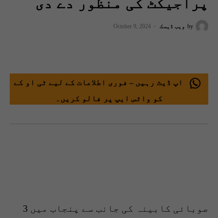
پراجیکٹ کی منظور دے دی
by
ویب ڈیسک
October 9, 2024
اپ ڈیٹ رہیں – فوری اطلاعات کے لیے ٹی او کے
کو واٹس ایپ پر فالو کریں۔
صوبائی کابینہ کی جانب سے پنجاب میں 3