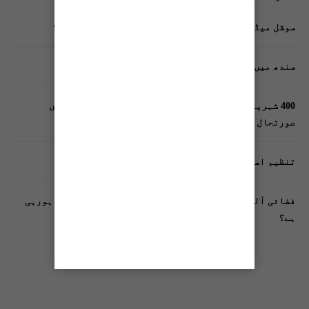
سوشل میڈیا پر وکڑی پوسٹ ڈیجیٹل شناخت کیلیے خطرہ؟
سندھ میں گاڑیوں کی انشورنس لازمی قرار
400 شہریوں کیلئے ایک پولیس اہلکار لازمی، کراچی میں
صورتحال کیا ہے؟
تنظیم اسلامی کے زیرِ اہتمام ملک گیر آگاہی مہم!
فضائی آلودگی انسانی دماغ کیلیے کیسے خطرناک ثابت ہورہی
ہے؟