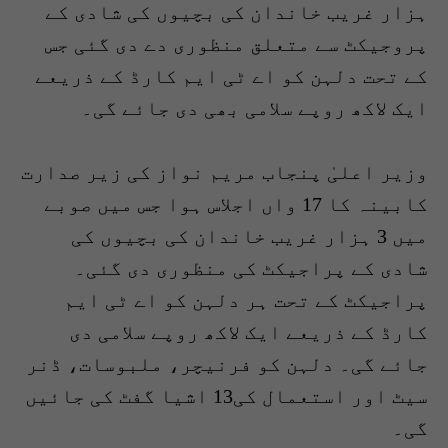
ہزار غریب خاندان کی بچیوں کی شادی کے
پروجیکٹ سے متعلق منظوری دے دی گئی جس
کے تحت دلہن کو اے ٹی ایم کارڈ کے ذریعے
ایک لاکھ روپے سلامی بھی دی جائے گی۔
وزیر اعلیٰ پنجاب مریم نواز کی زیر صدارت
کابینہ کا 17 واں اجلاس ہوا جس میں صوبے
میں 3 ہزار غریب خاندان کی بچیوں کی
شادی کے پراجیکٹ کی منظوری دی گئی۔
پراجیکٹ کے تحت ہر دلہن کو اے ٹی ایم
کارڈ کے ذریعے ایک لاکھ روپے سلامی دی
جائے گی۔ دلہن کو فرنیچر، ملبوسات، ڈنر
سیٹ اور استعمال کی13 اشیا گفٹ کی جائیں
گی۔