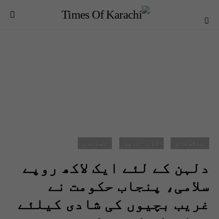
پاکستان
تازہ ترین
نمایاں
دلہن کے لئے ایک لاکھ روپے
سلامی، پنجاب حکومت نے
غریب بچیوں کی شادی کیلئے