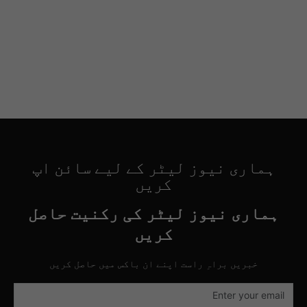
ہماری نیوز لیٹر کے لیے سائن اپ
کریں
ہماری نیوز لیٹر کی رکنیت حاصل
کریں
خبریں براہِ راست اپنے ان باکس میں حاصل کریں