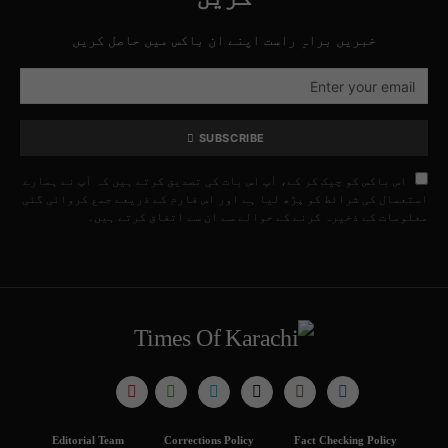
خبریں براہِ راست اپنے ان باکس میں حاصل کریں
SUBSCRIBE
اس باکس کو چیک کر کے، آپ اس بات کی تصدیق کرتے ہیں کہ آپ نے ہمارے
استعمال کی شرائط کو پڑھ لیا ہے اور اس فارم کے ذریعے جمع کروائی گئی
معلومات کے ذخیرہ کرنے کے حوالے سے ان سے اتفاق کرتے ہیں۔
Editorial Team
Corrections Policy
Fact Checking Policy