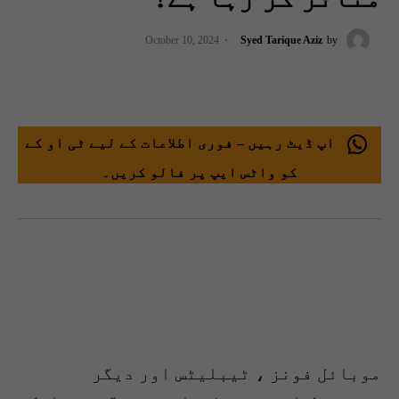
October 10, 2024
Syed Tarique Aziz
by
اپ ڈیٹ رہیں – فوری اطلاعات کے لیے ٹی او کے
کو واٹس ایپ پر فالو کریں۔
موبائل فونز ، ٹیبلیٹس اور دیگر