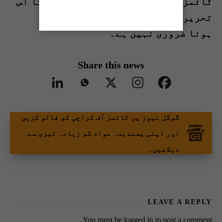
ٹائمز آف کراچی کی ادارتی پالیسی کا اس
تحریر کے مندرجات سے متفق
ہونا ضروری نہیں ہے۔
Share this news
گوگل نیوز پر ٹائمز آف کراچی کو فالو کریں
اور اپنی پسندیدہ مواد کو زیادہ تیزی سے
دیکھیں۔
LEAVE A REPLY
You must be
logged in
to post a comment.