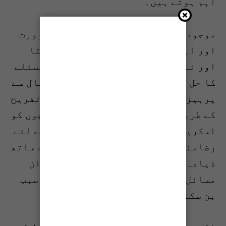
اہم ہوتے ہیں۔
موجودہ زمانے میں موبائل فون کی ضرورت
اور اہمیت سے انکار نہیں کیا جا سکتا
اور نہ ہی اس کے استعمال سے انکار مسئلے
کا حل ہے۔ ان ڈیوائس کے بے جا استعمال سے
پرہیز، اس کے زریعے حساس مواد اور تفریح
کے طریقوں کی سختی سے مانیٹرنگ، بچوں کو
اسکرین کے بجائے فزیکل اکٹیویٹی کے لئے
رضامند کرنا اور والدین کا بچوں کے ساتھ
ذیادہ سے ذیادہ رابطہ اور میل جول ان
مسائل سے بڑی حد تک محفوظ رکھنے کا سبب
بن سکتاہے۔