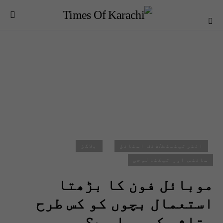
انٹرٹینمنٹ/لائف اسٹائل
بلاگز
سائنس اور ٹیکنالوجی
موبائل فون کا بڑھتا
استعمال بچوں کو کس طرح
متاثر کر رہا ہے؟