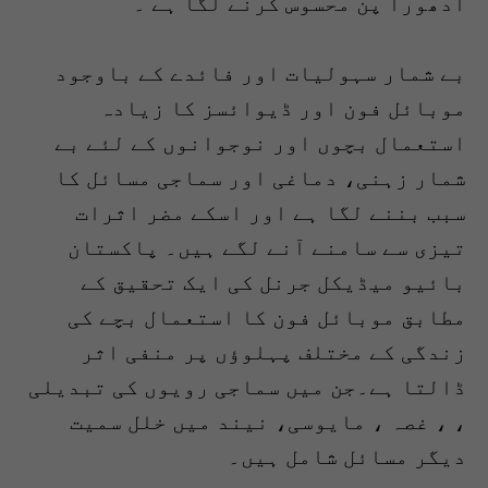
ادھورا پن محسوس کرنے لگا ہے ۔
بے شمار سہولیات اور فائدے کے باوجود
موبائل فون اور ڈیوائسز کا زیادہ
استعمال بچوں اور نوجوانوں کے لئے بے
شمار زہنی، دماغی اور سماجی مسائل کا
سبب بننے لگا ہے اور اسکے مضر اثرات
تیزی سے سامنے آنے لگے ہیں۔ پاکستان
بائیو میڈیکل جرنل کی ایک تحقیق کے
مطابق موبائل فون کا استعمال بچے کی
زندگی کے مختلف پہلوؤں پر منفی اثر
ڈالتا ہے۔جن میں سماجی رویوں کی تبدیلی
، ، غصہ ، مایوسی، نیند میں خلل سمیت
دیگر مسائل شامل ہیں۔