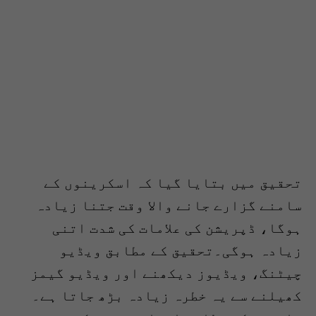
تحقیق میں بتایا گیا کہ اسکرینوں کے
سامنے گزارے جانے والا وقت جتنا زیادہ
ہوگا، ڈپریشن کی علامات کی شدت اتنی
زیادہ ہوگی۔تحقیق کے مطابق ویڈیو
چیٹنگ، ویڈیوز دیکھنے اور ویڈیو گیمز
کھیلنے سے یہ خطرہ زیادہ بڑھ جاتا ہے۔