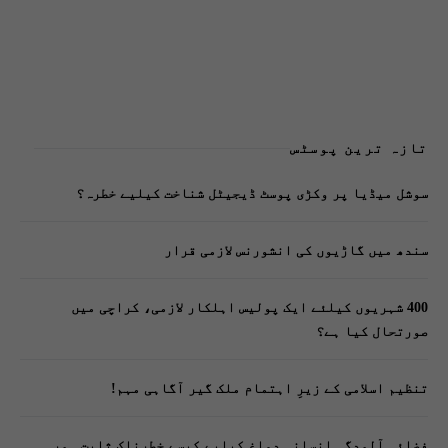
تازہ ترین پوسٹس
سوشل میڈیا پر وکڑی پوسٹ ڈیجیٹل شناخت کیلیے خطرہ؟
سندھ میں گاڑیوں کی انشورنس لازمی قرار
400 شہریوں کیلئے ایک پولیس اہلکار لازمی، کراچی میں
صورتحال کیا ہے؟
تنظیم اسلامی کے زیرِ اہتمام ملک گیر آگاہی مہم!
فضائی آلودگی انسانی دماغ کیلیے کیسے خطرناک ثابت ہورہی