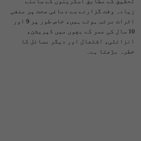
تحقیق کے مطابق اسکرینوں کے سامنے
زیادہ وقت گزارنے سے دماغی صحت پر منفی
اثرات مرتب ہوتے ہیں، خاص طور پر 9 اور
10 سال کی عمر کے بچوں میں ڈپریشن،
انزائٹی، اشتعال اور دیگر مسائل کا
خطرہ بڑھتا ہے۔