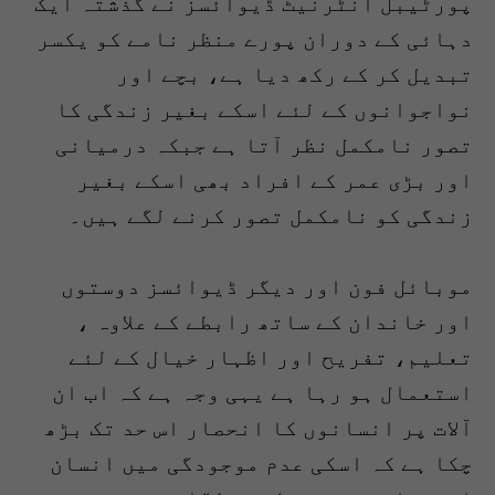
پورٹیبل انٹرنیٹ ڈیوائسز نے گذشتہ ایک
دہائی کے دوران پورے منظر نامے کو یکسر
تبدیل کر کے رکھ دیا ہے، بچے اور
نواجوانوں کے لئے اسکے بغیر زندگی کا
تصور نامکمل نظر آتا ہے جبکہ درمیانی
اور بڑی عمر کے افراد بھی اسکے بغیر
زندگی کو نامکمل تصور کرنے لگے ہیں۔
موبائل فون اور دیگر ڈیوائسز دوستوں
اور خاندان کے ساتھ رابطے کے علاوہ ،
تعلیم، تفریح اور اظہار خیال کے لئے
استعمال ہو رہا ہے یہی وجہ ہے کہ اب ان
آلات پر انسانوں کا انحصار اس حد تک بڑھ
چکا ہے کہ اسکی عدم موجودگی میں انسان