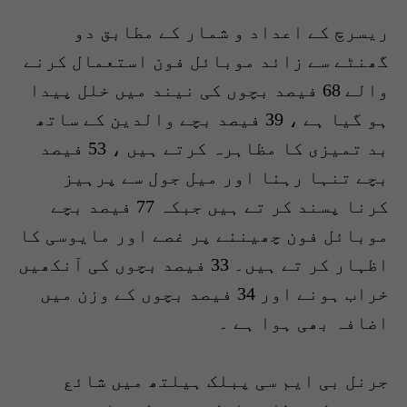
ریسرچ کے اعداد و شمار کے مطابق دو
گھنٹے سے زائد موبائل فون استعمال کرنے
والے 68 فیصد بچوں کی نیند میں خلل پیدا
ہو گیا ہے ، 39 فیصد بچے والدین کے ساتھ
بد تمیزی کا مظاہرہ کرتے ہیں ، 53 فیصد
بچے تنہا رہنا اور میل جول سے پرہیز
کرنا پسند کر تے ہیں جبکہ 77 فیصد بچے
موبائل فون چھیننے پر غصے اور مایوسی کا
اظہار کر تے ہیں۔ 33 فیصد بچوں کی آنکھیں
خراب ہونے اور 34 فیصد بچوں کے وزن میں
اضافہ بھی ہوا ہے ۔
جرنل بی ایم سی پبلک ہیلتھ میں شائع