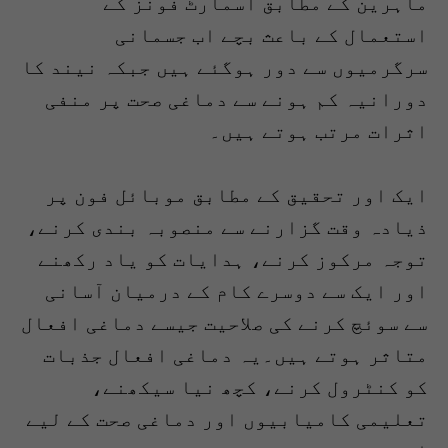
ماہرین کے مطابق اسمارٹ فونز کے
استعمال کے باعث بچے اب جسمانی
سرگرمیوں سے دور ہوگئے ہیں جبکہ نیند کا
دورانیہ کم ہونے سے دماغی صحت پر منفی
اثرات مرتب ہوتے ہیں۔
ایک اور تحقیق کے مطابق موبائل فون پر
ذیادہ وقت گزارنے سے منصوبہ بندی کرنے،
توجہ مرکوز کرنے، ہدایات کو یاد رکھنے
اور ایک سے دوسرے کام کے درمیان آسانی
سے سوئچ کرنے کی صلاحیت جیسے دماغی افعال
متاثر ہوتے ہیں۔یہ دماغی افعال جذبات
کو کنٹرول کرنے، کچھ نیا سیکھنے،
تعلیمی کامیابیوں اور دماغی صحت کے لیے