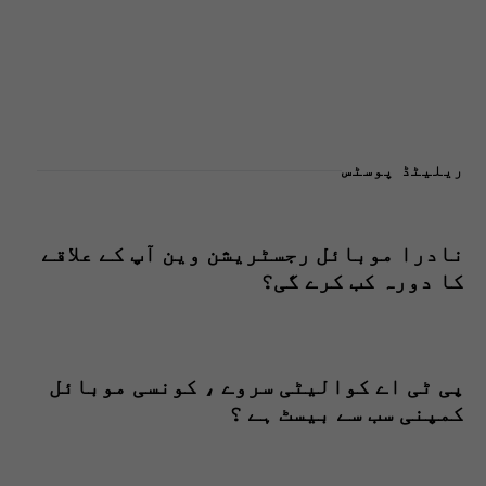
ریلیٹڈ پوسٹس
نادرا موبائل رجسٹریشن وین آپ کے علاقے
کا دورہ کب کرے گی؟
پی ٹی اے کوالیٹی سروے ، کونسی موبائل
کمپنی سب سے بیسٹ ہے ؟