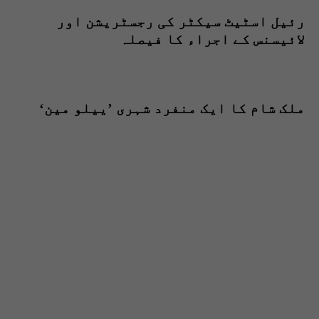
رئیل اسٹیٹ سیکٹر کی رجسٹریشن اور
لائیسنس کے اجراء کا فیصلہ
ملک شام کا ایک منفرد شہری ’ییلو مین‘