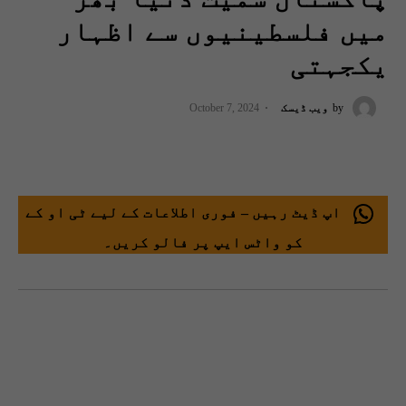
میں فلسطینیوں سے اظہار
یکجہتی
by
ویب ڈیسک
October 7, 2024
اپ ڈیٹ رہیں – فوری اطلاعات کے لیے ٹی او کے
کو واٹس ایپ پر فالو کریں۔