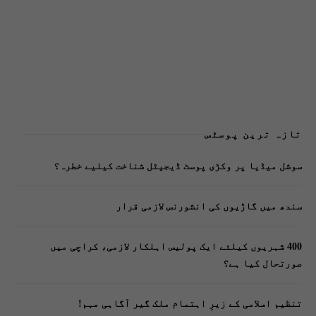
تازہ ترین پوسٹس
سوشل میڈیا پر وکڑی پوسٹ ڈیجیٹل شناخت کیلیے خطرہ؟
سندھ میں گاڑیوں کی انشورنس لازمی قرار
400 شہریوں کیلئے ایک پولیس اہلکار لازمی، کراچی میں
صورتحال کیا ہے؟
تنظیم اسلامی کے زیرِ اہتمام ملک گیر آگاہی مہم!