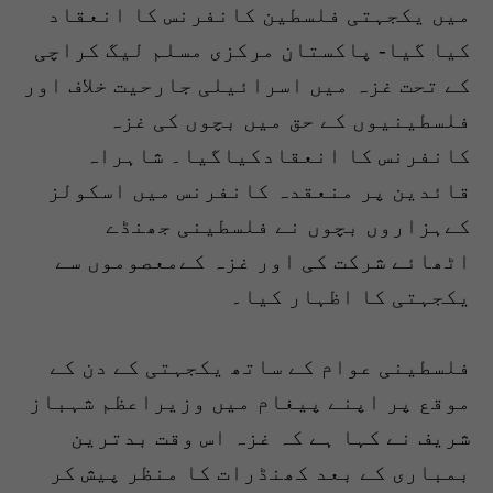
میں یکجہتی فلسطین کانفرنس کا انعقاد
کیا گیا- پاکستان مرکزی مسلم لیگ کراچی
کے تحت غزہ میں اسرائیلی جارحیت خلاف اور
فلسطینیوں کے حق میں بچوں کی غزہ
کانفرنس کا انعقادکیاگیا۔ شاہراہ
قائدین پر منعقدہ کانفرنس میں اسکولز
کےہزاروں بچوں نے فلسطینی جھنڈے
اٹھائے شرکت کی اور غزہ کےمعصوموں سے
یکجہتی کا اظہار کیا۔
فلسطینی عوام کے ساتھ یکجہتی کے دن کے
موقع پر اپنے پیغام میں وزیراعظم شہباز
شریف نے کہا ہے کہ غزہ اس وقت بدترین
بمباری کے بعد کھنڈرات کا منظر پیش کر