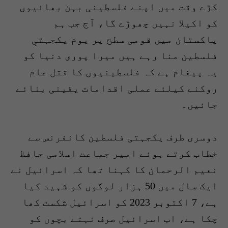
کڑے وقت میں اپنے فلسطینی بہن بھائیوں
کو اکیلا نہیں چھوڑے گا، آج جب ہم
پاکستان میں قومی سطح پر یوم یکجہتیِ
فلسطین منا رہے ہیں میرا پوری دنیا کو
یہ پیغام ہے کہ فلسطینیوں کا قتل عام
روکنے کیلئے عملی اقدامات یقینی بنائے
جائیں۔
دوسری طرف یکجہتی فلسطین کانفرنس سے
خطاب کرتے ہوئے امیر جماعت اسلامی حافظ
نعیم الرحمان کا کہنا تھا کہ اسرائیل نے
ایک سال میں 50 ہزار لوگوں کو شہید کیا
ہے، 7 اکتوبر 2023 کو اسرائیل شکست کھا
چکا ہے، اب اسرائیل صرف نہتے بچوں کو