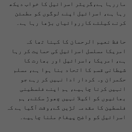
ماررہا ہے،گریٹر اسرائیل کا خواب دیکھ
رہا ہے، اسرائیل اپنے لوگوں کو مطمئن
کرنے کیلئے کارروائیاں بڑھا رہا ہے۔
حافظ نعیم الرحمان کا کہنا تھا کہ
امریکا مسلسل اسرائیل کی حمایت کر رہا
ہے، امریکا ،اسرائیل اور بھارت کا
شیطانی قسم کا اتحاد بنا ہوا ہے، مسلم
حکمران وہ کردار ادا نہیں کر رہے جو
انہیں کرنا چاہیے، ہم اپنے فلسطینی
بھائیوں کو اکیلا نہیں چھوڑ سکتے، ہم
فلسطین کا مقدمہ لڑیں گے،وقت آگیا ہے کہ
اسرائیل کو واضح پیغام ملنا چاہیے۔