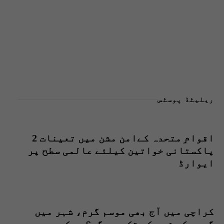
ریلیٹڈ پوسٹس
اقوام ِمتحدہ کےامن مشن میں تعینات 2
پاکستانی خواتین کیلئے عالمی سطح پر
ایوارڈ
کراچی میں آج بھی موسم گرم، شہر میں