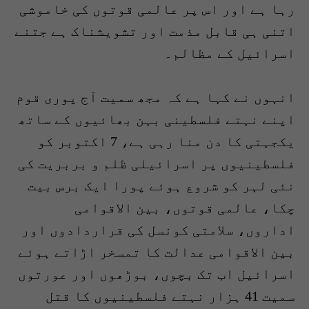
رہا ہے اور اس پر عالمی قوتوں کی خاموشی
اتنی ہی قابل مذمت اور تشویشناک ہے جتنے
اسرائیل کے مظالم۔
انہوں نے کہا ہے کہ مجھ سمیت آج پوری قوم
اپنے نہتے فلسطینی بہن بھائیوں کے ساتھ
یکجہتی کا دن منا رہی ہے، 7 اکتوبر کو
فلسطینیوں پر اسرائیلی ظلم و بربریت کی
نئی لہر کو شروع ہوئے پورا ایک برس بیت
چکا، عالمی قوتوں، بین الاقوامی
اداروں، سلامتی کونسل کی قراردادوں اور
بین الاقوامی عدالت کا تمسخر اڑاتے ہوئے
اسرائیل اب تک بچوں، بوڑھوں اور عورتوں
سمیت 41 ہزار نہتے فلسطینیوں کا قتل