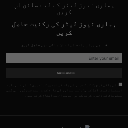
ہماری نیوز لیٹر کے لیے سائن اپ
کریں
ہماری نیوز لیٹر کی رکنیت حاصل
کریں
خبریں براہِ راست اپنے ان باکس میں حاصل کریں
SUBSCRIBE
اس باکس کو چیک کر کے، آپ اس بات کی تصدیق کرتے ہیں کہ آپ نے ہمارے
استعمال کی شرائط کو پڑھ لیا ہے اور اس فارم کے ذریعے جمع کروائی گئی
معلومات کے ذخیرہ کرنے کے حوالے سے ان سے اتفاق کرتے ہیں۔