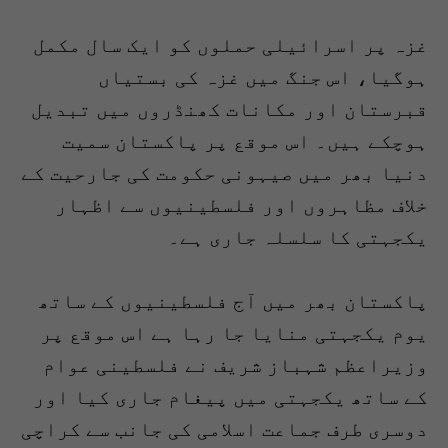
غزہ پر اسرائیلی حملوں کو ایک سال مکمل
ہوگیا، اس جنگ میں غزہ کی بستیاں
قبرستان اور مکانات کھنڈروں میں تبدیل
ہوچکے ہیں۔ اس موقع پر پاکستان سمیت
دنیا بھر میں صیہونی حکومت کی جارحیت کے
خلاف مظاہروں اور فلسطینیوں سے اظہار
یکجہتی کا سلسلہ جاری ہے۔
پاکستان بھر میں آج فلسطینیوں کے ساتھ
یوم یکجہتی منایا جا رہا ہے اس موقع پر
وزیراعظم شہباز شریف نے فلسطینی عوام
کے ساتھ یکجہتی میں پیغام جاری کیا اور
دوسری طرف جماعت اسلامی کی جانب سے کراچی