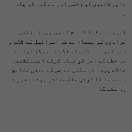
عام، لاکھوں کو زخمی اور بے گھر کر چکا
ہے۔
انہوں نے کہا کہ آج کے دن میرا عالمی
برادری کو پیغام ہے کہ اسرائیل کے ظلم و
ستم اور نسل کشی کو اگر نہ روکا گیا تو
یہ خطے کے امن کو تباہ کرکے ایسے کشیدہ
حالات پیدا کر سکتی ہے جس کے منفی نتائج
سے دنیا کا کوئی ملک متاثر ہوئے بغیر نہ
رہ سکے گا