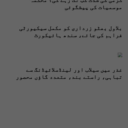
گرمی کی شدت کب تک رہے گی؟ محکمہ
موسمیات کی پیشگوئی
بلاول بھٹو زرداری کو مکمل سیکیورٹی
فراہم کی جائے، سندھ ہائیکورٹ
غذر میں سیلاب اور لینڈسلائیڈنگ سے
تباہی، راستے بند، متعدد گاؤں محصور