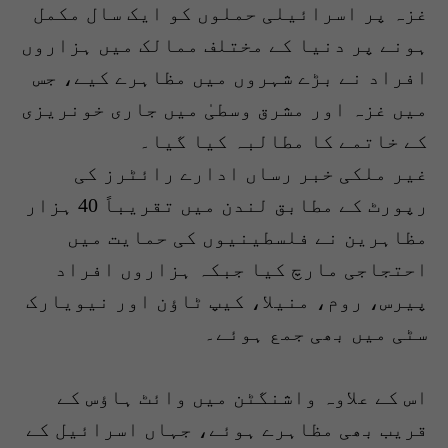
غزہ پر اسرائیلی حملوں کو ایک سال مکمل
ہونے پر دنیا کے مختلف ممالک میں ہزاروں
افراد نے بڑے شہروں میں مظاہرے کیے، جس
میں غزہ اور مشرق وسطیٰ میں جاری خونریزی
کے خاتمے کا مطالبہ کیا گیا۔
غیر ملکی خبر رساں ادارے رائٹرز کی
رپورٹ کے مطابق لندن میں تقریباً 40 ہزار
مظاہرین نے فلسطینیوں کی حمایت میں
احتجاجی مارچ کیا جبکہ ہزاروں افراد
پیرس، روم، منیلا، کیپ ٹاؤن اور نیویارک
سٹی میں بھی جمع ہوئے۔
اس کے علاوہ واشنگٹن میں وائٹ ہاؤس کے
قریب بھی مظاہرے ہوئے، جہاں اسرائیل کے