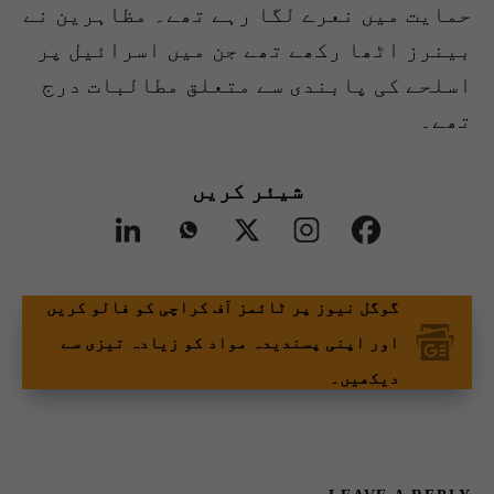
حمایت میں نعرے لگا رہے تھے۔ مظاہرین نے
بینرز اٹھا رکھے تھے جن میں اسرائیل پر
اسلحے کی پابندی سے متعلق مطالبات درج
تھے۔
شیئر کریں
گوگل نیوز پر ٹائمز آف کراچی کو فالو کریں
اور اپنی پسندیدہ مواد کو زیادہ تیزی سے
دیکھیں۔