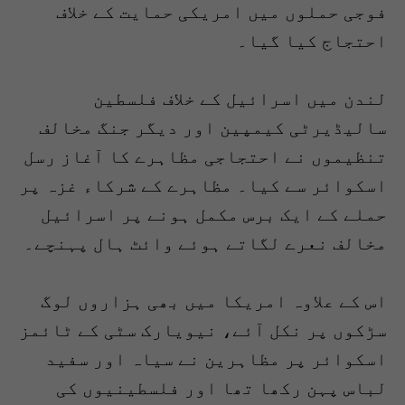
فوجی حملوں میں امریکی حمایت کے خلاف
احتجاج کیا گیا۔
لندن میں اسرائیل کے خلاف فلسطین
سالیڈیرٹی کیمپین اور دیگر جنگ مخالف
تنظیموں نے احتجاجی مظاہرے کا آغاز رسل
اسکوائر سے کیا۔ مظاہرے کے شرکاء غزہ پر
حملے کے ایک برس مکمل ہونے پر اسرائیل
مخالف نعرے لگاتے ہوئے وائٹ ہال پہنچے۔
اس کے علاوہ امریکا میں بھی ہزاروں لوگ
سڑکوں پر نکل آئے، نیویارک سٹی کے ٹائمز
اسکوائر پر مظاہرین نے سیاہ اور سفید
لباس پہن رکھا تھا اور فلسطینیوں کی