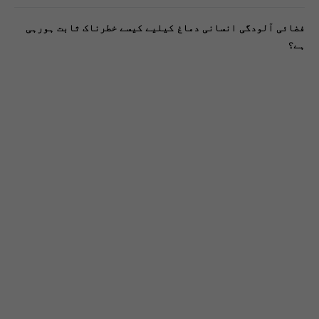
فضائی آلودگی انسانی دماغ کیلیے کیسے خطرناک ثابت ہورہی
ہے؟