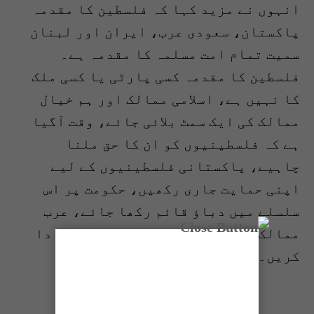
انہوں نے مزید کہا کہ فلسطین کا مقدمہ
پاکستان، سعودی عرب، ایران اور لبنان
سمیت تمام امت مسلمہ کا مقدمہ ہے۔
فلسطین کا مقدمہ کسی پارٹی یا کسی ملک
کا نہیں ہے، اسلامی ممالک اور ہم خیال
ممالک کی ایک سمٹ بلائی جائے، وقت آگیا
ہے کہ فلسطینیوں کو ان کا حق ملنا
چاہیے، پاکستانی فلسطینیوں کے لیے
اپنی حمایت جاری رکھیں، حکومت پر اس
سلسلے میں دباؤ قائم رکھا جائے، عرب
ممالک سامنے آئیں اور اپنا کردار ادا
کریں۔