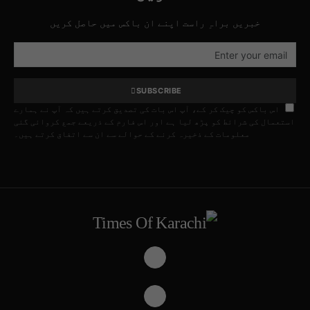
خبریں براہِ راست اپنے ان باکس میں حاصل کریں
SUBSCRIBE
اس باکس کو چیک کر کے، آپ اس بات کی تصدیق کرتے ہیں کہ آپ نے ہمارے
استعمال کی شرائط کو پڑھ لیا ہے اور اس فارم کے ذریعے جمع کروائی گئی
معلومات کے ذخیرہ کرنے کے حوالے سے ان سے اتفاق کرتے ہیں۔