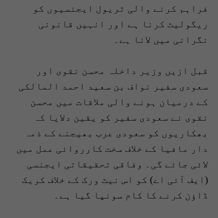
فراہم کرنے والی ٹریول ایجنسیوں کو
ریگولیٹ کرنا ہے اور انہیں قانونی
نگرانی میں لانا ہے۔
قبل ازیں وزیر داخلہ محسن نقوی اور
سعودی سفیر نواف بن سعید احمد المالکی
کے درمیان ہونے والی ملاقات میں محسن
نقوی نے سعودی سفیر کو یقین دلایا کہ
بھکاریوں کو سعودی عرب بھیجنے کے ذمہ
دار مافیا کے خلاف سخت کارروائی عمل میں
لائی جائے گی۔ وفاقی تحقیقاتی ایجنسی
(ایف آئی اے) کو اس نیٹ ورک کے خلاف کریک
ڈاؤن کرنے کا کام سونپا گیا ہے۔