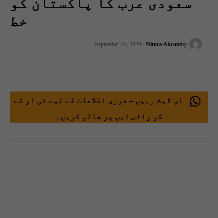
سعودی عرب کا پاکستان کو
خط
September 25, 2024
Nimra Akram
by
اپ ڈیٹ رہیں – فوری اطلاعات کے لیے ٹی او کے
کو واٹس ایپ پر فالو کریں۔