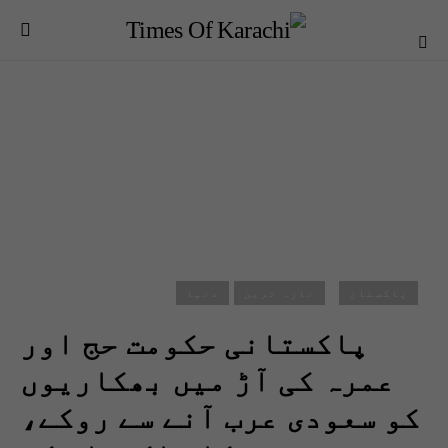
پاکستان
تازہ ترین
دنیا
پاکستانی حکومت حج اور
عمرہ کی آڑ میں بھکاریوں
کو سعودی عرب آنے سے روکے،