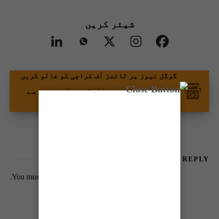
شیئر کریں
گوگل نیوز پر ٹائمز آف کراچی کو فالو کریں
اور اپنی پسندیدہ مواد کو زیادہ تیزی سے
دیکھیں۔
LEAVE A REPLY
You must be
logged in
to post a comment.