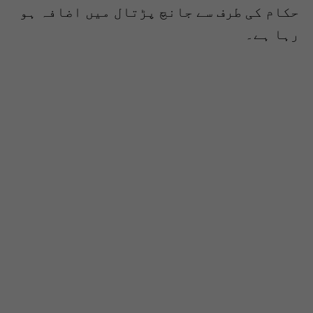
حکام کی طرف سے جانچ پڑتال میں اضافہ ہو
رہا ہے۔