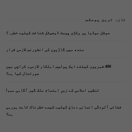
تازہ ترین پوسٹس
سوشل میڈیا پر وکڑی پوسٹ ڈیجیٹل شناخت کیلیے خطرہ؟
سندھ میں گاڑیوں کی انشورنس لازمی قرار
400 شہریوں کیلئے ایک پولیس اہلکار لازمی، کراچی میں
صورتحال کیا ہے؟
تنظیم اسلامی کے زیرِ اہتمام ملک گیر آگاہی مہم!
فضائی آلودگی انسانی دماغ کیلیے کیسے خطرناک ثابت ہورہی
ہے؟