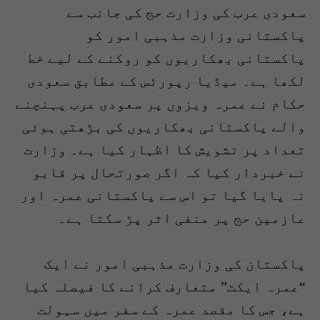
سعودی عرب کی وزارت حج کی جانب سے
پاکستانی وزارت مذہبی امور کو
پاکستانی بھکاریوں کو روکنے کے لیے خط
لکھا ہے۔ میڈیا رپورٹس کے مطابق سعودی
حکام نے عمرہ ویزوں پر سعودی عرب پہنچنے
والے پاکستانی بھکاریوں کی بڑھتی ہوئی
تعداد پر تشویش کا اظہار کیا ہے۔ وزارت
نے خبردار کیا کہ اگر صورتحال پر قابو
نہ پایا گیا تو اس سے پاکستانی عمرہ اور
عازمین حج پر منفی اثر پڑ سکتا ہے۔
پاکستان کی وزارت مذہبی امور نے ایک
“عمرہ ایکٹ” متعارف کرانے کا فیصلہ کیا
ہے، جس کا مقصد عمرہ کے سفر میں سہولت