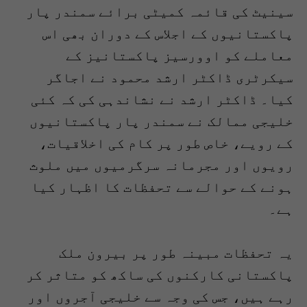
سینیٹ کی قائمہ کمیٹی برائے سمندر پار
پاکستانیوں کے اجلاس کے دوران بھی اس
معاملے کو اوورسیز پاکستانیز کے
سیکرٹری ڈاکٹر ارشد محمود نے اجاگر
کیا۔ ڈاکٹر ارشد نے نشاندہی کی کہ کئی
خلیجی ممالک نے سمندر پار پاکستانیوں
کے رویے، خاص طور پر کام کی اخلاقیات،
رویوں اور مجرمانہ سرگرمیوں میں ملوث
ہونے کے حوالے سے تحفظات کا اظہار کیا
ہے۔
یہ تحفظات مبینہ طور پر بیرون ملک
پاکستانی کارکنوں کی ساکھ کو متاثر کر
رہے ہیں، جس کی وجہ سے خلیجی آجروں اور