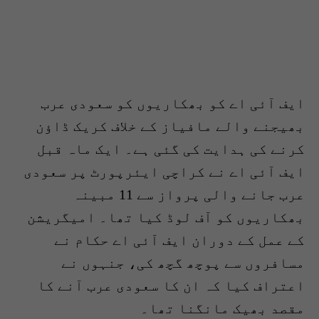
ایف آئی اے کو بھکاریوں کو سعودی عرب
بھیجنے والے مافیاز کے خلاف کریک ڈاؤن
کرنے کی ہدایت کی گئی ہے۔ ایک ماہ قبل
ایف آئی اے نے کراچی ایئرپورٹ پر سعودی
عرب جانے والی پرواز سے 11 مبینہ
بھکاریوں کو آف لوڈ کیا تھا۔ امیگریشن
کے عمل کے دوران ایف آئی اے حکام نے
مسافروں سے پوچھ گچھ کی، جنہوں نے
اعتراف کیا کہ ان کا سعودی عرب آنے کا
مقصد بھیک مانگنا تھا۔