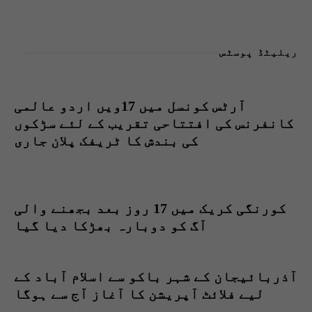
ریلیٹڈ پوسٹس
آرٹس کونسل میں 17ویں اردو عالمی
کانفرنس کی افتتاحی تقریب کے لئے سڑکوں
کی بندش کا ٹریفک پلان جاری
کورنگی کریک میں 17 روز بعد بجھنے والی
آگ کو دوبارہ بھڑکا دیا گیا
آذربائیجان کے شہر باکو سے اسلام آباد کے
لیے فلائٹ آپریشن کا آغاز آج سے ہوگا