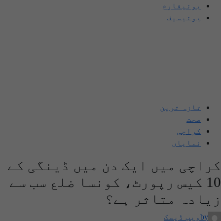
یونیفارم
یونیسیف
تازہ ترین
صحت
کراچی
نمایاں
کراچی میں ایک دن میں ڈینگی کے
10 کیس رپورٹ، کونسا ضلع سب سے
زیادہ متاثر ہے؟
by
ویب ڈیسک