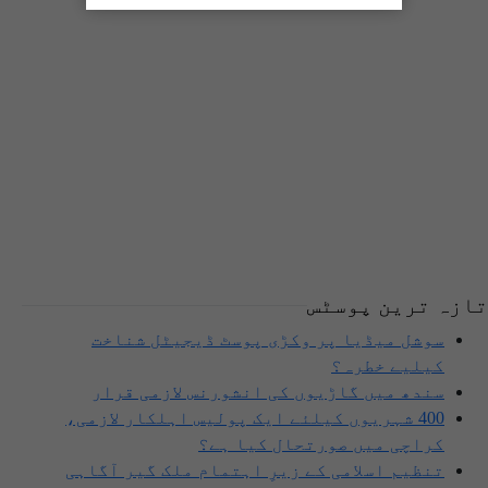
تازہ ترین پوسٹس
سوشل میڈیا پر وکڑی پوسٹ ڈیجیٹل شناخت
کیلیے خطرہ؟
سندھ میں گاڑیوں کی انشورنس لازمی قرار
400 شہریوں کیلئے ایک پولیس اہلکار لازمی،
کراچی میں صورتحال کیا ہے؟
تنظیم اسلامی کے زیرِ اہتمام ملک گیر آگاہی