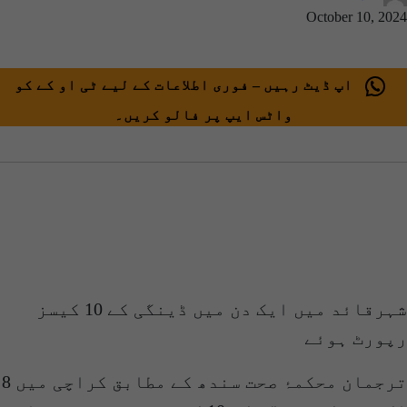
October 10, 2024
اپ ڈیٹ رہیں – فوری اطلاعات کے لیے ٹی او کے کو
واٹس ایپ پر فالو کریں۔
شہرقائد میں ایک دن میں ڈینگی کے 10 کیسز
رپورٹ ہوئے
ترجمان محکمۂ صحت سندھ کے مطابق کراچی میں 8