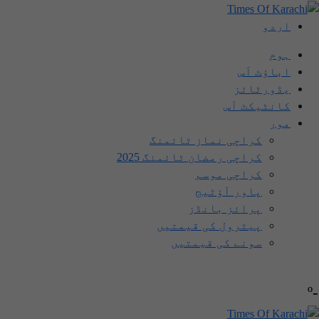
اردو
ہوم
اباؤٹ اَس
یڈورٹائز
کانٹیکٹ اَس
مور
کراچی نماز ٹائمنگ
کراچی رمضان ٹائمنگ 2025
کراچی موسم
پاور آؤٹیج
پرائز بانڈز
پیٹرول کی قیمتیں
سونے کی قیمتیں
-º