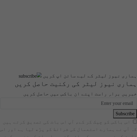
ہماری نیوز لیٹر کے لیے سائن اپ کریں
ہماری نیوز لیٹر کی رکنیت حاصل کریں
خبریں براہِ راست اپنے ان باکس میں حاصل کریں
Subscribe
اس باکس کو چیک کر کے، آپ اس بات کی تصدیق کرتے ہیں
کہ آپ نے ہمارے استعمال کی شرائط کو پڑھ لیا ہے اور اس
فارم کے ذریعے جمع کروائی گئی معلومات کے ذخیرہ کرنے