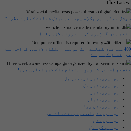
The Latest
سوشل میڈیا پر وکڑی پوسٹ ڈیجیٹل شناخت کیلیے خطرہ؟
سندھ میں گاڑیوں کی انشورنس لازمی قرار
400 شہریوں کیلئے ایک پولیس اہلکار لازمی، کراچی میں
صورتحال کیا ہے؟
تنظیم اسلامی کے زیرِ اہتمام ملک گیر آگاہی مہم!
یونیورسٹیز ترمیمی بل
یونیورسٹیز بل
یونیورسٹیز
یونیورسٹیاں
یونیورسٹی روڈ
یونیورسٹی آف مینجمنٹ سائنسز
یونیورسٹی
یونین کونسل