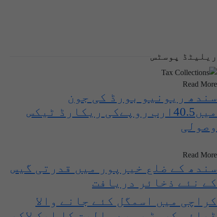
ریلیٹڈ پوسٹس
Read More
سندھ ریونیو بورڈ کی جون
میں40.5ارب روپےکی ریکارڈ ٹیکس
وصولی
Read More
سندھ کے ضلع خیرپور میں قدرتی گیس
کے نئے ذخائر دریافت
کراچی میں اسمگل کئے جانے والا
ڈھائی کروڑ روپے مالیت کا ایک لاکھ