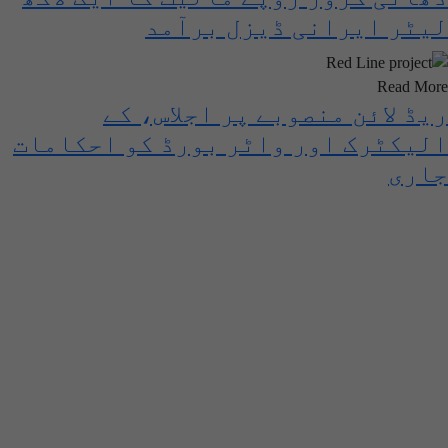
لیٹر ایرانی ڈیزل برآمد
Read More
ریڈ لائن منصوبے پر اجلاس، کے
الیکٹرک اور واٹر بورڈ کو احکامات
جاری