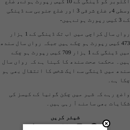
اکتوبر کو ڈینگی کے 10 کیس رپورٹ ہوئے، ضلع
وسطی 4، ضلع شرقی 3 اور ضلع جنوبی سے ڈینگی
کے 3 کیس رپورٹ ہوئےہیں-
رواں سال کراچی میں اب تک ڈینگی کے 1 ہزار
473 کیس رپورٹ ہو چکے ہیں جبکہ رواں سال سندھ
میں ڈینگی کے 1 ہزار 709 کیس رپورٹ ہو چکے
ہیں۔ محکمۂ صحت سندھ کا کہنا ہے کہ رواں سال
سندھ میں ڈینگی سے ایک شخص کا انتقال بھی ہو
چکا ہے۔
واضع رہے کہ شہر میں چکن گونیا کے کیسز کی
شکایات بھی سامنے آ رہی ہیں۔
شیئر کریں