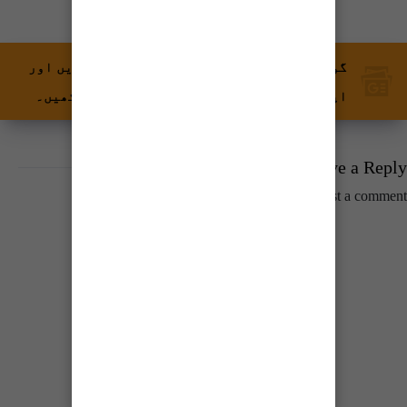
گوگل نیوز پر ٹائمز آف کراچی کو فالو کریں اور
اپنی پسندیدہ مواد کو زیادہ تیزی سے دیکھیں۔
Leave a Reply
You must be
logged in
to post a comment.