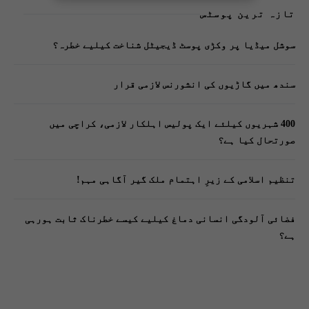
تازہ ترین پوسٹس
سوشل میڈیا پر وکڑی پوسٹ ڈیجیٹل شناخت کیلیے خطرہ؟
سندھ میں گاڑیوں کی انشورنس لازمی قرار
400 شہریوں کیلئے ایک پولیس اہلکار لازمی، کراچی میں
صورتحال کیا ہے؟
تنظیم اسلامی کے زیرِ اہتمام ملک گیر آگاہی مہم!
فضائی آلودگی انسانی دماغ کیلیے کیسے خطرناک ثابت ہورہی
ہے؟