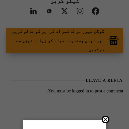
شیئر کریں
گوگل نیوز پر ٹائمز آف کراچی کو فالو کریں
اور اپنی پسندیدہ مواد کو زیادہ تیزی سے
دیکھیں۔
LEAVE A REPLY
You must be
logged in
to post a comment.