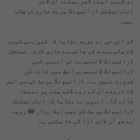
دو شہری اپنے گھر بیٹھے آن لائن
انٹرنیشنل ڈرائیونگ پرمٹ جاری کرچکے
ہیں۔
ڈی آئی جی نے مزید بتایا کہ کسی بھی شہری
کے پاس سندھ کی جانب سے جاری کردہ مستقل
ڈرائیونگ لائسنس ہے تو انہیں کسی
ڈرائیونگ لائسنس برانچ میں جانے کی
ضرورت نہیں ہے۔ ڈرائیونگ پرمٹ ٹی سی ایس
کے ذریعے ان کے دیے گئے پتے پر بھیجا
جائے گا۔ انہوں نے بتایا کہ انٹرنیشنل
ڈرائیونگ پرمٹ کی فیس ایک ہزار 88 روپے
ہے جو آن لائن ادا کی جا سکتی ہے