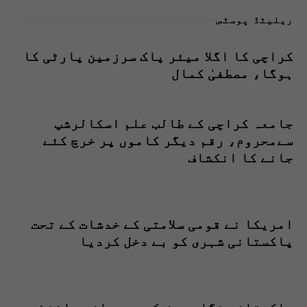
ریلیٹڈ پوسٹس
کراچی کا اگلا میئر پاک سرزمین پارٹی کا
ہوگا، مصطفیٰ کمال
جامعہ کراچی کے طالب علم اسکالرشپ
سےمحروم، رقم دیگر کاموں پر خرچ کئے
جانے کا انکشاف
امریکا نے قومی سلامتی کے خدشات کے تحت
پاکستانی شہری کو بے دخل کردیا