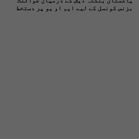
پاکستان بنگلہ دیش کے درمیان جوائنٹ
بزنس کونسل کے لیے ایم او یو پر دستخط