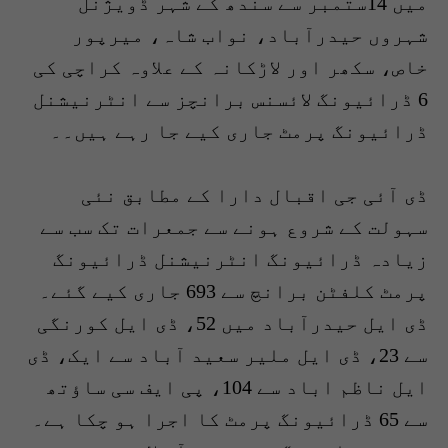
میں 14ستمبر سے سندھ کے شہر ڈویژنل
شہروں حیدرآباد، نواب شاہ، میرپور
خاص، سکھر اور لاڑکانہ کے علاوہ کراچی کی
6 ڈرائیونگ لائسنس برانچز سے انٹرنیشنل
ڈرائیونگ پرمٹ جاری کیے جا رہے ہیں۔۔
ڈی آئی جی اقبال دارا کے مطابق نئی
سہولت کے شروع ہونے سے جمعرات تک سب سے
زیادہ ڈرائیونگ انٹرنیشنل ڈرائیونگ
پرمٹ کلفٹن برانچ سے 693 جاری کیے گئے۔
ڈی ایل حیدرآباد میں 52، ڈی ایل کورنگی
سے 23، ڈی ایل ملیر سعید آباد سے ایک، ڈی
ایل ناظم اباد سے 104، پی ایف سی ساؤتھ
سے 65 ڈرائیونگ پرمٹ کا اجرا ہو چکا ہے۔