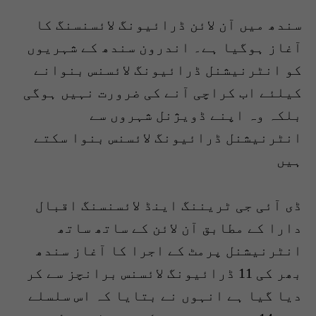
سندھ میں آن لائن ڈرائیونگ لائسنسنگ کا
آغاز ہوگیا ہے۔ اندرون سندھ کے شہریوں
کو انٹرنیشنل ڈرائیونگ لائسنس بنوانے
کیلئے اب کراچی آنے کی ضرورت نہیں ہوگی
بلکہ وہ اپنے ڈویژنل شہروں سے
انٹرنیشنل ڈرائیونگ لائسنس بنوا سکتے
ہیں
ڈی آئی جی ٹریننگ اینڈ لائسنسنگ اقبال
دارا کے مطابق آن لائن کے ساتھ ساتھ
انٹرنیشنل پرمٹ کے اجرا کا آغاز سندھ
بھر کی 11 ڈرائیونگ لائسنس برانچز سے کر
دیا گیا ہے انہوں نے بتایا کہ اس سلسلے