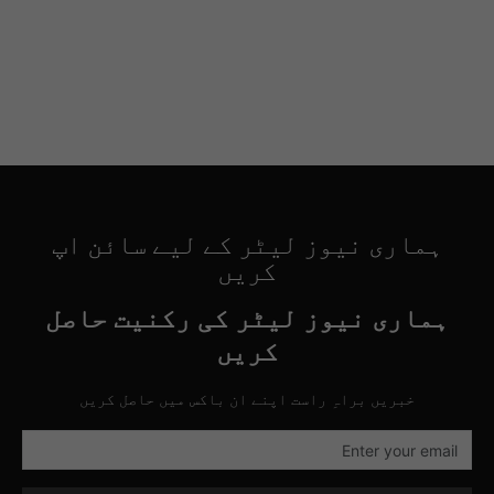
ہماری نیوز لیٹر کے لیے سائن اپ
کریں
ہماری نیوز لیٹر کی رکنیت حاصل
کریں
خبریں براہِ راست اپنے ان باکس میں حاصل کریں