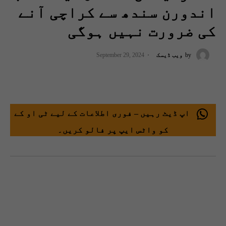
اندورن سندھ سے کراچی آنے
کی ضرورت نہیں ہوگی
by
ویب ڈیسک
September 29, 2024
اپ ڈیٹ رہیں – فوری اطلاعات کے لیے ٹی او کے
کو واٹس ایپ پر فالو کریں۔