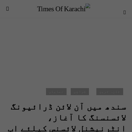
تازہ ترین
کراچی
نمایاں
سندھ میں آن لائن ڈرائیونگ
لائسنسنگ کا آغاز،
انٹرنیشنل لائسنس کیلئے اب