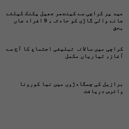
عید پر کراچی سے کینجھر جھیل پکنک کیلئے
جانے والی گاڑی کو حادثہ، 9 افراد جاں
بحق
کراچی میں سالانہ تبلیغی اجتماع کا آج سے
آغاز، تیاریاں مکمل
برازیل کی چمگادڑوں میں نیا کورونا
وائرس دریافت