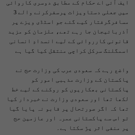
ایف آئی اے حکام کے مطابق دوسری کاروائی
میں جعلی دستاویزات پرسفرکرنے والے 3
مسافرگرفتار کیے گئے جو اسٹڈی ویزے پر
آذربائیجان جا رہے تھے، ملزمان کو مزید
قانونی کارروائی کے لیے انسدادِ انسانی
اسمگلنگ سرکل کراچی منتقل کیا گیا ہے
واضع رہے کہ سعودی عرب کی وزارت حج نے
پاکستان کے وزارت مذہبی امور کو
پاکستانی بھکاریوں کو روکنے کے لیے خط
لکھا تھا اور سعودی وزارت نے خبردار کیا
تھا کہ اگر صورتحال پر قابو نہ پایا گیا
تو اس سے پاکستانی عمرہ اور عازمین حج
پر منفی اثر پڑ سکتا ہے۔