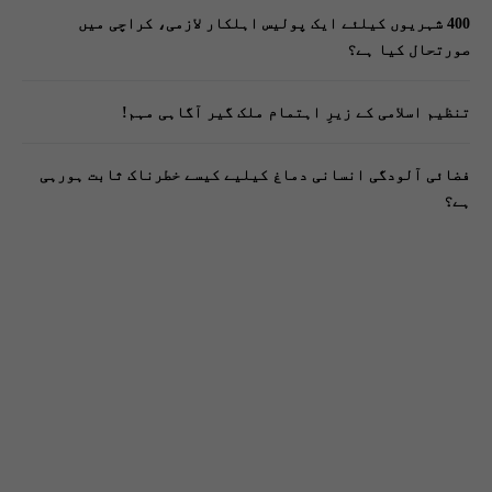
400 شہریوں کیلئے ایک پولیس اہلکار لازمی، کراچی میں
صورتحال کیا ہے؟
تنظیم اسلامی کے زیرِ اہتمام ملک گیر آگاہی مہم!
فضائی آلودگی انسانی دماغ کیلیے کیسے خطرناک ثابت ہورہی
ہے؟