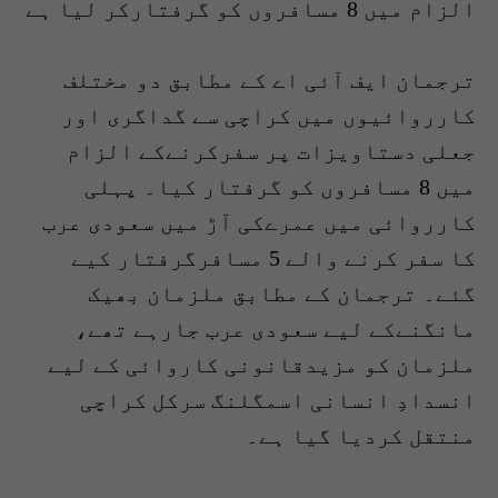
الزام میں 8 مسافروں کو گرفتارکر لیا ہے
ترجمان ایف آئی اے کے مطابق دو مختلف
کارروائیوں میں کراچی سے گداگری اور
جعلی دستاویزات پر سفرکرنےکے الزام
میں 8 مسافروں کو گرفتار کیا۔ پہلی
کارروائی میں عمرےکی آڑ میں سعودی عرب
کا سفر کرنے والے 5 مسافرگرفتار کیے
گئے۔ ترجمان کے مطابق ملزمان بھیک
مانگنےکے لیے سعودی عرب جارہے تھے،
ملزمان کو مزیدقانونی کاروائی کے لیے
انسدادِ انسانی اسمگلنگ سرکل کراچی
منتقل کردیا گیا ہے۔