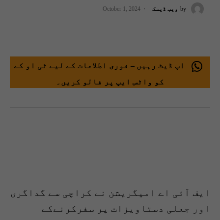
by
ویب ڈیسک
October 1, 2024
اپ ڈیٹ رہیں – فوری اطلاعات کے لیے ٹی او کے
کو واٹس ایپ پر فالو کریں۔
ایف آئی اے امیگریشن نے کراچی سے گداگری
اور جعلی دستاویزات پر سفرکرنےکے