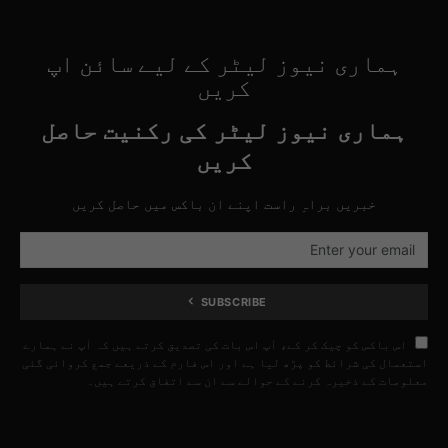
ہماری نیوز لیٹر کے لیے سائن اپ
کریں
ہماری نیوز لیٹر کی رکنیت حاصل
کریں
خبریں براہِ راست اپنے ان باکس میں حاصل کریں
SUBSCRIBE
اس باکس کو چیک کر کے، آپ اس بات کی تصدیق کرتے ہیں کہ آپ نے ہمارے
استعمال کی شرائط کو پڑھ لیا ہے اور اس فارم کے ذریعے جمع کروائی گئی
معلومات کے ذخیرہ کرنے کے حوالے سے ان سے اتفاق کرتے ہیں۔