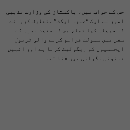
جس کے جواب میں، پاکستان کی وزارت مذہبی
امور نے ایک “عمرہ ایکٹ” متعارف کروانے
کا فیصلہ کیا تھا، جس کا مقصد عمرہ کے
سفر میں سہولت فراہم کرنے والی ٹریول
ایجنسیوں کو ریگولیٹ کرنا ہے اور انہیں
قانونی نگرانی میں لانا تھا