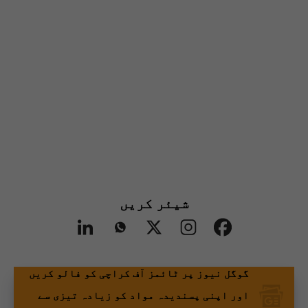
شیئر کریں
گوگل نیوز پر ٹائمز آف کراچی کو فالو کریں
اور اپنی پسندیدہ مواد کو زیادہ تیزی سے