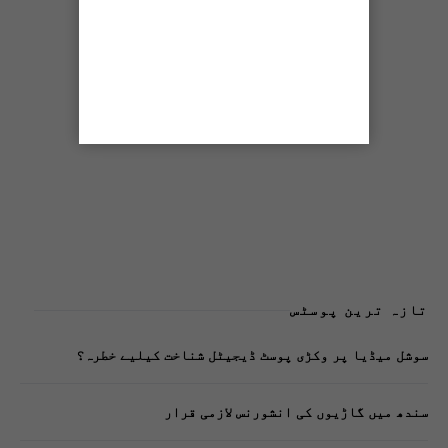
تازہ ترین پوسٹس
سوشل میڈیا پر وکڑی پوسٹ ڈیجیٹل شناخت کیلیے خطرہ؟
سندھ میں گاڑیوں کی انشورنس لازمی قرار