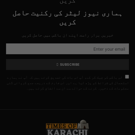
کریں
ہماری نیوز لیٹر کی رکنیت حاصل
کریں
خبریں براہِ راست اپنے ان باکس میں حاصل کریں
SUBSCRIBE
اس باکس کو چیک کر کے، آپ اس بات کی تصدیق کرتے ہیں کہ آپ نے ہمارے
استعمال کی شرائط کو پڑھ لیا ہے اور اس فارم کے ذریعے جمع کروائی گئی
معلومات کے ذخیرہ کرنے کے حوالے سے ان سے اتفاق کرتے ہیں۔