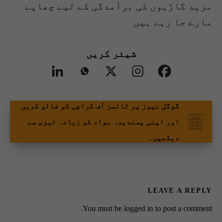
مزید گاڑیوں کی برآمدگی کے لیے چھاپے
مارے جا رہے ہیں
شیئر کریں
گوگل نیوز پر ٹائمز آف کراچی کو فالو کریں
اور اپنی پسندیدہ مواد کو زیادہ تیزی سے
دیکھیں۔
LEAVE A REPLY
You must be
logged in
to post a comment.