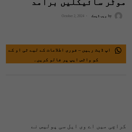
موٹر سائیکلیں برآمد
by
ویب ڈیسک
October 2, 2024
اپ ڈیٹ رہیں – فوری اطلاعات کے لیے ٹی او کے
کو واٹس ایپ پر فالو کریں۔
کراچی میں اے وی ایل سی پولیس نے