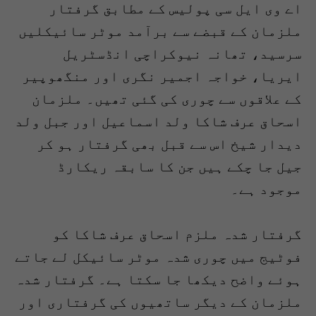
اے وی ایل سی پولیس کے مطابق گرفتار
ملزمان کے قبضے سے برآمد موٹر سائیکلیں
سرسید، تھانہ نیوکراچی انڈسٹریل
ایریا، خواجہ اجمیر نگری اور منگھوپیر
کے علاقوں سے چوری کی گئی تھیں۔ ملزمان
اسحاق عرف شاکا ولد اسماعیل اور جبل ولد
دیدار شیخ اس سے قبل بھی گرفتار ہو کر
جیل جا چکے ہیں جن کا سابقہ ریکارڈ
موجود ہے۔
گرفتار شدہ ملزم اسحاق عرف شاکا کو
فوٹیج میں چوری شدہ موٹر سائیکل لے جاتے
ہوئے واضح دیکھا جا سکتا ہے۔ گرفتار شدہ
ملزمان کے دیگر ساتھیوں کی گرفتاری اور