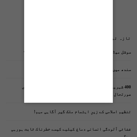
تازہ ترین پوسٹس
سوشل میڈیا پر وکڑی پوسٹ ڈیجیٹل شناخت کیلیے خطرہ؟
سندھ میں گاڑیوں کی انشورنس لازمی قرار
400 شہریوں کیلئے ایک پولیس اہلکار لازمی، کراچی میں
صورتحال کیا ہے؟
تنظیم اسلامی کے زیرِ اہتمام ملک گیر آگاہی مہم!
فضائی آلودگی انسانی دماغ کیلیے کیسے خطرناک ثابت ہورہی
ہے؟