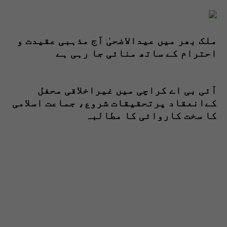
ملک بھر میں عیدالاضحیٰ آج مذہبی عقیدت و
احترام کے ساتھ منائی جا رہی ہے
آئی بی اے کراچی میں غیراخلاقی محفل
کےانعقاد پرتحقیقات شروع، جماعت اسلامی
کا سخت کاروائی کا مطالبہ