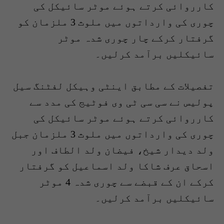
کارروائی کرتے ہوئے موٹر سائیکل کی
چوری کی وارداتوں میں ملوث 3 ملزمان کو
گرفتار کرکے چار چوری شدہ موٹر
سائیکلیں برآمد کرلیں۔
تفصیلات کے مطابق اینٹی وہیکل لفٹنگ سیل
پولیس نے سی سی ٹی وی فوٹیج کی مدد سے
کارروائی کرتے ہوئے موٹر سائیکل کی
چوری کی وارداتوں میں ملوث 3 ملزمان جبل
ولد دیدار شیخ، فیضان ولد الطاف اور
اسحاق عرف شاکا ولد اسماعیل کو گرفتار
کرکے ان کے قبضے سے چوری شدہ 4 موٹر
سائیکلیں برآمد کرلیں۔