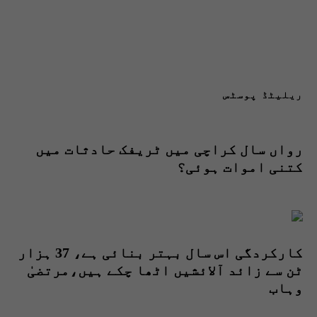
ریلیٹڈ پوسٹس
رواں سال کراچی میں ٹریفک حادثات میں
کتنی اموات ہوئی؟
کارکردگی اس سال بہتر بنائی ہے، 37 ہزار
ٹن سے زائد آلائشیں اٹھا چکے ہیں،مرتضیٰ
وہاب