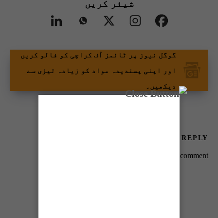
شیئر کریں
گوگل نیوز پر ٹائمز آف کراچی کو فالو کریں
اور اپنی پسندیدہ مواد کو زیادہ تیزی سے
دیکھیں۔
LEAVE A REPLY
You must be
logged in
to post a comment.