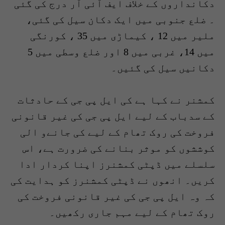
دکانداروں کے خلاف ایف آئی آر درج کی گئی
۔ ضلع جنوبی میں ایک دکان سیل کی گئی،
ملیر میں 12 ، کیماڑی میں 35 ، کورنگی
میں 14، غربی میں 8 اور ضلع وسطی میں 5
دکانیں سیل کی گئیں۔
کمشنر نے کہا ہے کی ایل پی جی کے حادثات
کے سدباب کے لیے ایل پی جی کی غیر قانونی
فروخت کی روک تھام کے لیے کی جانےو الی
کوششوں کو موثر بنانے کی ضرورت ہے، اس
سلسلے میں ڈپٹی کمشنرز اپنا کردار ادا
کریں۔ انھوں نے ڈپٹی کمشنرز کو ہدایت کی
کہ وہ ایل پی جی کی غیر قانونی فروخت کی
روک تھام کے لیے مہم جاری رکھیں۔