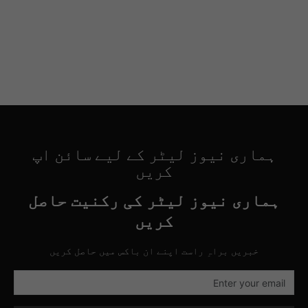
ہماری نیوز لیٹر کے لیے سائن اپ
کریں
ہماری نیوز لیٹر کی رکنیت حاصل
کریں
خبریں براہِ راست اپنے ان باکس میں حاصل کریں