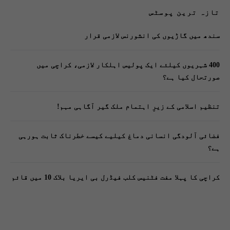
تازہ ترین پوسٹس
سندھ میں گاڑیوں کی انشورنس لازمی قرار
400 شہریوں کیلئے ایک پولیس اہلکار لازمی، کراچی میں
صورتحال کیا ہے؟
تنظیم اسلامی کے زیرِ اہتمام ملک گیر آگاہی مہم!
فضائی آلودگی انسانی دماغ کیلیے کیسے خطرناک ثابت ہورہی
ہے؟
کراچی کا پہلا مفت فٹنیس کلب فیڈرل بی ایریا بلاک 10 میں قائم