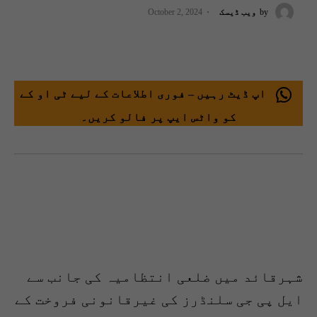
by
ویب ڈیسک
October 2, 2024
اپ ڈیٹ رہیں – فوری اطلاعات کے لیے ٹی او کے
کو واٹس ایپ پر فالو کریں۔
شہرقائد میں ضلعی انتظامیہ کی جانب سے
ایل پی جی سلنڈرز کی غیرقانونی فروخت کے