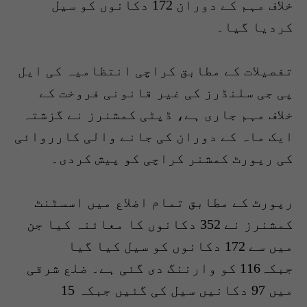
خلاف مہم کے دوران 172 دکانوں کو سیل
کردیا گیا۔
تفصیلات کے مطابق کراچی انتظامیہ کی ایل
پی جی سلنڈرز کی غیر قانونی فروخت کے
خلاف مہم جاری ہے، ڈپٹی کمشنرز نے گزشتہ
ایک ماہ کے دوران کی جانے والی کارروائی
کی رپورٹ کمشنر کراچی کو پیش کردی۔
رپورٹ کے مطابق تمام اضلاع میں اسسٹنٹ
کمشنرز نے 352 دکانوں کا معائنہ کیا جن
میں سے 172 دکانوں کو سیل کیا گیا
جبکہ116 کو وارننگ دی گئی ہے۔ ضلع شرقی
میں 97 دکانیں سیل کی گئیں جبکہ 15