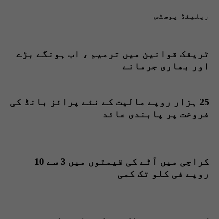
ریلیٹڈ پوسٹس
ٹریفک قوانین میں ترمیم ، اب ہونگے بڑے
اور بھاری جرمانے
25 ہزار روپے مالیت کے نئے پرائز بانڈ کی
فروخت پر پابندی عائد
کراچی میں آٹے کی قیمتوں میں 3 سے 10
روپے فی کلو تک کمی