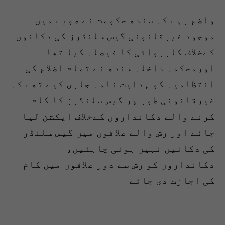
واضع رہے کہ سندھ حکومت نے صوبے میں
موجود غیرقانونی گیس سلنڈرز کی دکانوں
کےخلاف کارروائی کا فیصلہ کیا تھا
اورمحکمہ داخلہ سندھ نے تمام اضلاع کی
انتظامیہ کو ہدایت نامہ جاری کیے تھے کہ
غیرقانونی طور پر گیس سلنڈرز کا کام
کرنے والے دکانداروں کےخلاف ایکشن لیا
جائے اور رش والے علاقوں میں گیس سلنڈر
کی دکانیں نہیں ہونی چاہئیں،
دکانداروں کو رش سے دور علاقوں میں کام
کی اجازت دی جائے