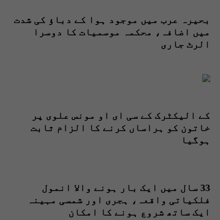
بحیرہ عرب میں موجود ہوا کے دباؤ کی شدت
میں اضافہ، محکمہ موسمیات کا دوسرا
الرٹ جاری
کے الیکٹرک کے سی ای او مونس علوی پر
خاتون کو ہراساں کرنے کا الزام ثابت
ہوگیا
33 سال میں ایک بار ہونے والا انمول
فلکیاتی واقعہ، ہجری اور شمسی مہینہ
ایک ساتھ شروع ہونے کا امکان