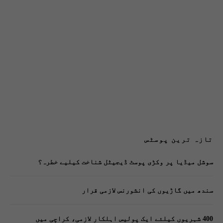
تازہ ترین پوسٹس
سوشل میڈیا پر وکڑی پوسٹ ڈیجیٹل شناخت کیلیے خطرہ؟
سندھ میں گاڑیوں کی انشورنس لازمی قرار
400 شہریوں کیلئے ایک پولیس اہلکار لازمی، کراچی میں