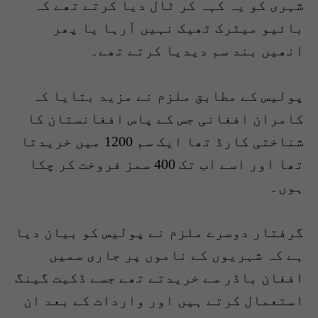
شہری کو یہ کہہ کر ٹال دیا کرتے تھے کہ
بائیو میٹرک ٹھیک نہیں آرہا یا پھر
انھیں بند سم دیدیا کرتے تھے۔
پولیس کے مطابق ملزم نے مزید بتایا کہ
کامران افغانی جس کے پاس افغانستان کا
شناختی کارڈ تھا ایک سم 1200 میں خریدتا
تھا اور اسے اب تک 400 سمز فروخت کر چکا
ہوں۔
گرفتار دوسرے ملزم نے پولیس کو بیان دیا
ہے کہ شہریوں کے ناموں پر جاری سمیں
افغان باڈر سے خریدتے تھے جسے ڈکیت گینگ
استعمال کرتے ہیں اور واردات کے بعد ان