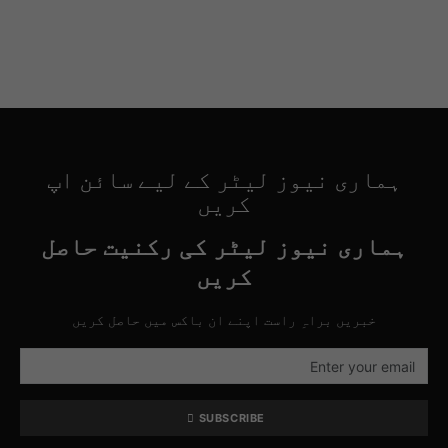
ہماری نیوز لیٹر کے لیے سائن اپ
کریں
ہماری نیوز لیٹر کی رکنیت حاصل
کریں
خبریں براہِ راست اپنے ان باکس میں حاصل کریں
SUBSCRIBE