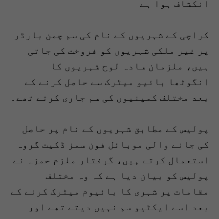
انکشاف ہوا ہے
کراچی کے شہریوں کے نام کی سم چمن بارڈر
پر غیر ملکی شہریوں کو فروخت کی جاتی
ہیں، ملزمان سادہ لوح شہریوں کا
انگوٹھا بائیو میٹرک سے حاصل کرنے کے
بعد مختلف کمپنیوں کی سم جاری کرتے تھے۔
پولیس کے مطابق شہریوں کے نام پر حاصل
کی جانے والی موبائل فون سمز ڈکیت گروہ
استعمال کرتے ہیں، گرفتار ملزم حمزہ نے
پولیس کو بیان دیا ہے کہ وہ مختلف
مقامات پر شہری کا بائیوم میٹرک کرنے کے
بعد اسے ایکٹیو سم نہیں دیتے تھے اور