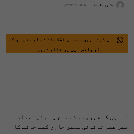
by
ویب ڈیسک
October 5, 2024
اپ ڈیٹ رہیں – فوری اطلاعات کے لیے ٹی او کے
کو واٹس ایپ پر فالو کریں۔
کراچی کے شہریوں کے نام پر بڑی تعداد
میں غیر قانونی سمیں جاری کیے جانے کا