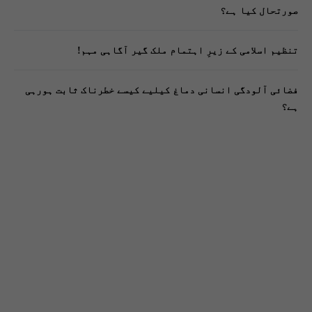
صورتحال کیا ہے؟
تنظیم اسلامی کے زیرِ اہتمام ملک گیر آگاہی مہم!
فضائی آلودگی انسانی دماغ کیلیے کیسے خطرناک ثابت ہورہی
ہے؟