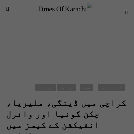
تازہ ترین
صحت
کراچی
نمایاں
کراچی میں ڈینگی، ملیریا،
چکن گونیا اور وائرل
انفیکشن کے کیسز میں