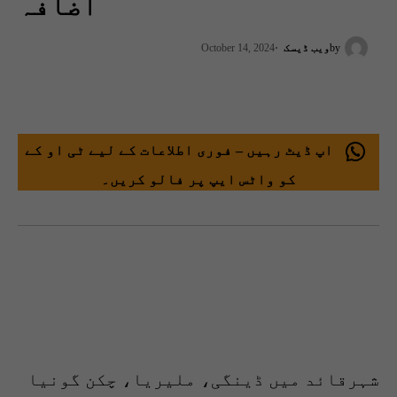
اضافہ
by
ویب ڈیسک
October 14, 2024
اپ ڈیٹ رہیں – فوری اطلاعات کے لیے ٹی او کے
کو واٹس ایپ پر فالو کریں۔
شہرقائد میں ڈینگی، ملیریا، چکن گونیا