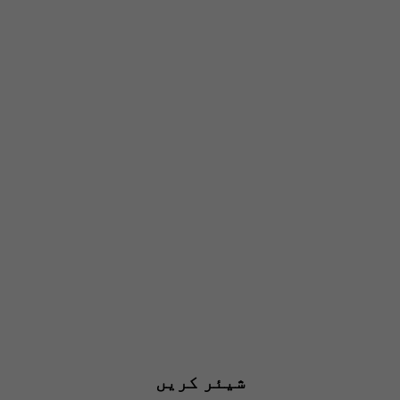
شیئر کریں