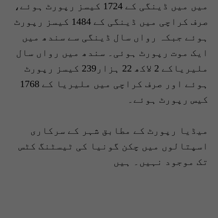
میں میں ڈینگی کے 1724 کیسز رپورٹ ہوئے،
صرف کراچی میں ڈینگی کے 1484 کیسز رپورٹ
ہوئے جبکہ رواں سال ڈینگی سے سندھ میں
ایک موت رپورٹ ہوئی۔ سندھ میں رواں سال
ملیریاکے 2 لاکھ 22 ہزار239 کیسز رپورٹ
ہوئے اور صرف کراچی میں ملیریا کے 1768
کیس رپورٹ ہوئے۔
میڈیا رپورٹ کے مطابق شہر کے سرکاری
اسپتالوں میں چکن گونیا کی ٹیسٹنگ کٹس
تک موجود نہیں۔ ہیں