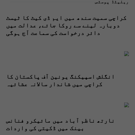
ریلیٹڈ پوسٹس
کراچی سمیت سندھ میں ایم ڈی کیٹ کا ٹیسٹ
دوبارہ لینے سے روکا جائے، عدالت میں
دائر درخواست کی سماعت آج ہوگی
انگلش اسپیکنگ یونین آف پاکستان کا
کراچی میں شاندار سالانہ عشائیہ
نارتھ ناظم آباد میں مائیکرو فنانس
بینک میں ڈکیتی کی واردات