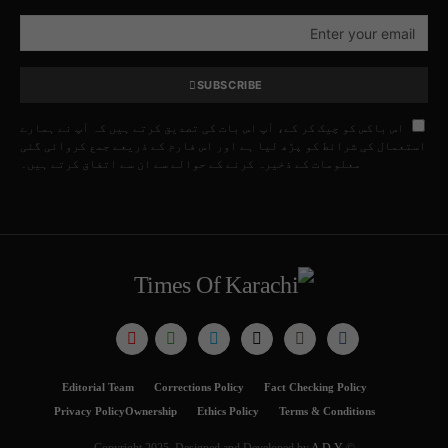
SUBSCRIBE
اس باکس کو چیک کر کے، آپ اس بات کی تصدیق کرتے ہیں کہ آپ نے ہمارے
استعمال کی شرائط کو پڑھ لیا ہے اور اس فارم کے ذریعے جمع کروائی گئی
معلومات کے ذخیرہ کرنے کے حوالے سے ان سے اتفاق کرتے ہیں۔
Editorial Team
Corrections Policy
Fact Checking Policy
Privacy Policy
Ownership
Ethics Policy
Terms & Conditions