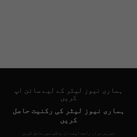
ہماری نیوز لیٹر کے لیے سائن اپ
کریں
ہماری نیوز لیٹر کی رکنیت حاصل
کریں
خبریں براہِ راست اپنے ان باکس میں حاصل کریں