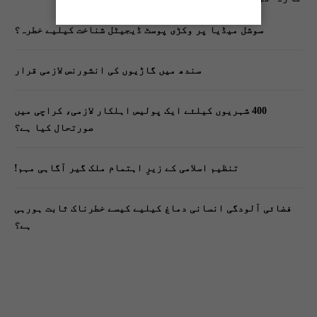
سوشل میڈیا پر وکڑی پوسٹ ڈیجیٹل شناخت کیلیے خطرہ؟
سندھ میں گاڑیوں کی انشورنس لازمی قرار
400 شہریوں کیلئے ایک پولیس اہلکار لازمی، کراچی میں
صورتحال کیا ہے؟
تنظیم اسلامی کے زیرِ اہتمام ملک گیر آگاہی مہم!
فضائی آلودگی انسانی دماغ کیلیے کیسے خطرناک ثابت ہورہی
ہے؟