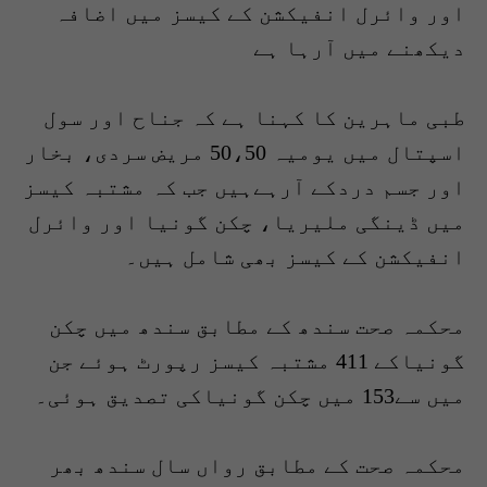
اور وائرل انفیکشن کے کیسز میں اضافہ
دیکھنے میں آرہا ہے
طبی ماہرین کا کہنا ہے کہ جناح اور سول
اسپتال میں یومیہ 50،50 مریض سردی، بخار
اور جسم دردکے آرہےہیں جب کہ مشتبہ کیسز
میں ڈینگی ملیریا، چکن گونیا اور وائرل
انفیکشن کے کیسز بھی شامل ہیں۔
محکمہ صحت سندھ کے مطابق سندھ میں چکن
گونیاکے 411 مشتبہ کیسز رپورٹ ہوئے جن
میں سے153 میں چکن گونیاکی تصدیق ہوئی۔
محکمہ صحت کے مطابق رواں سال سندھ بھر