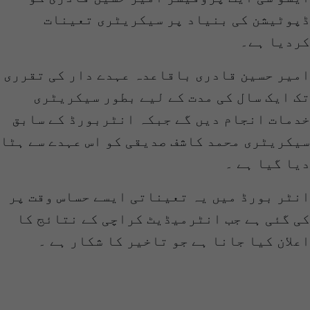
ڈپوٹیشن کی بنیاد پر سیکریٹری تعینات
کردیا ہے۔
امیر حسین قادری باقاعدہ عہدے دار کی تقرری
تک ایک سال کی مدت کے لیے بطور سیکریٹری
خدمات انجام دیں گے جبکہ انٹربورڈ کے سابق
سیکریٹری محمد کاشف صدیقی کو اس عہدے سے ہٹا
دیا گیا ہے ۔
انٹر بورڈ میں یہ تعیناتی ایسے حساس وقت پر
کی گئی ہے جب انٹرمیڈیٹ کراچی کے نتائج کا
اعلان کیا جانا ہے جو تاخیر کا شکار ہے ۔