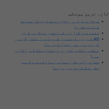
تازہ ترین پوسٹس
سوشل میڈیا پر وکڑی پوسٹ ڈیجیٹل شناخت
کیلیے خطرہ؟
سندھ میں گاڑیوں کی انشورنس لازمی قرار
400 شہریوں کیلئے ایک پولیس اہلکار لازمی،
کراچی میں صورتحال کیا ہے؟
تنظیم اسلامی کے زیرِ اہتمام ملک گیر آگاہی
مہم!
فضائی آلودگی انسانی دماغ کیلیے کیسے
خطرناک ثابت ہورہی ہے؟