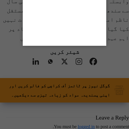
وابستہ افراد کا کہنا ہے کہ گزشتہ کئی سال
سے سندھ کے کسی بھی تعلیمی بورڈ میں مستقل
ناظم امتحانات ، سیکرٹری بورڈ تعینات نہیں
کیا گیا۔اس دوران ایڈہاک ازم کی بنیاد پر
اہم عہدوں پر تعیناتیاں کی جارہی ہیں
شیئر کریں
گوگل نیوز پر ٹائمز آف کراچی کو فالو کریں اور
اپنی پسندیدہ مواد کو زیادہ تیزی سے دیکھیں۔
Leave a Reply
You must be
logged in
to post a comment.