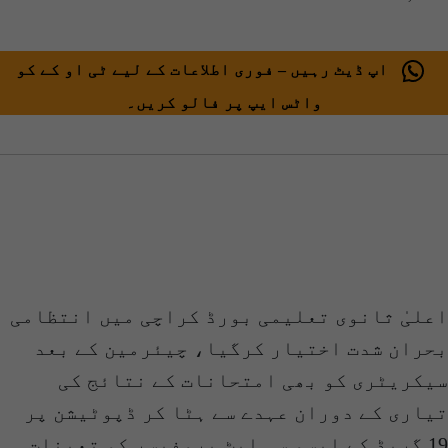
اپ ڈیٹ رہیں – فوری اطلاعات کے لیے ٹی او کے کو
واٹس ایپ پر فالو کریں۔
اعلیٰ ثانوی تعلیمی بورڈ کراچی میں انتظامی
بحران شدت اختیار کرگیا، چیئرمین کے بعد
سیکریٹری کو بھی امتحانات کے نتائج کی
تیاری کے دوران عہدے سے ہٹا کر ڈپوٹیشن پر
19 گریڈ کے ایسو سی ایٹ پروفیسر کو تعینات