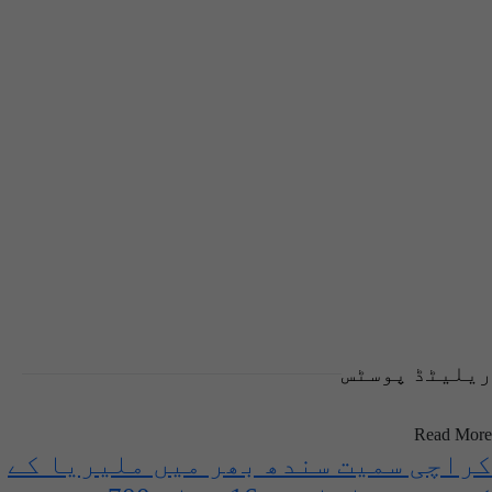
ریلیٹڈ پوسٹس
Read More
کراچی سمیت سندھ بھر میں ملیریا کے