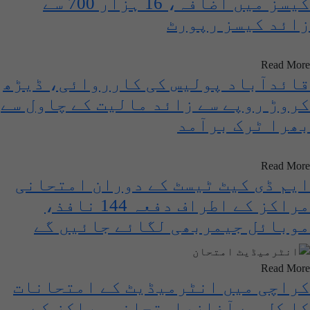
کیسز میں اضافہ، 16 ہزار 700 سے
زائد کیسز رپورٹ
Read More
قائدآباد پولیس کی کارروائی، ڈیڑھ
کروڑ روپے سے زائد مالیت کے چاول سے
بھرا ٹرک برآمد
Read More
ایم ڈی کیٹ ٹیسٹ کے دوران امتحانی
مراکز کے اطراف دفعہ 144 نافذ،
موبائل جیمربھی لگائے جائیں گے
Read More
کراچی میں انٹرمیڈیٹ کے امتحانات
کا کل سے آغاز،امتحانی مراکز کے