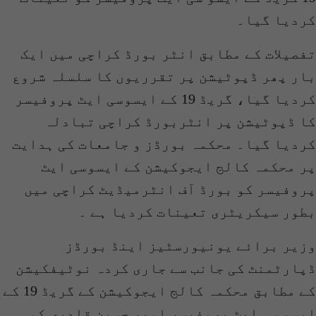
کردیا گیا۔
تفصیلات کے مطابق انٹر بورڈ کراچی میں ایک
بار پھر ڈپوٹیشن پر تقرریوں کا سلسلہ شروع
کردیا گیا، گریڈ 19 کے ایسوسی ایٹ پروفیسر
کا ڈپوٹیشن پر انٹربورڈ کراچی تبادلہ
کردیا گیا۔ محکمہ بورڈز و جامعات کی ہدایت
پر محکمہ کالج ایجوکیشن کے ایسوسی ایٹ
پروفیسر کو بورڈ آف انٹرمیڈیٹ کراچی میں
بطور سیکریٹری تعینات کردیا ہے ۔
وزیر برائے یونیورسٹیز اینڈ بورڈز
ڈپارٹمنٹ کی جانب سے جاری کردہ نوٹیفکیشن
کے مطابق محکمہ کالج ایجوکیشن کے گریڈ 19 کے
ایسو سی ایٹ پروفیسر امیر حسین قادری کو