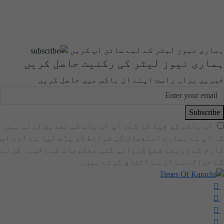
ہماری نیوز لیٹر کے لیے سائن اپ کریں
ہماری نیوز لیٹر کی رکنیت حاصل کریں
خبریں براہِ راست اپنے ان باکس میں حاصل کریں
Subscribe
اس باکس کو چیک کر کے، آپ اس بات کی تصدیق کرتے ہیں
کہ آپ نے ہمارے استعمال کی شرائط کو پڑھ لیا ہے اور اس
فارم کے ذریعے جمع کروائی گئی معلومات کے ذخیرہ کرنے
کے حوالے سے ان سے اتفاق کرتے ہیں۔