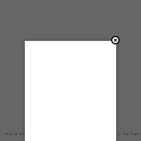
میڈیا رپورٹ کے مطابق محکمہ تعلیم سندھ سے