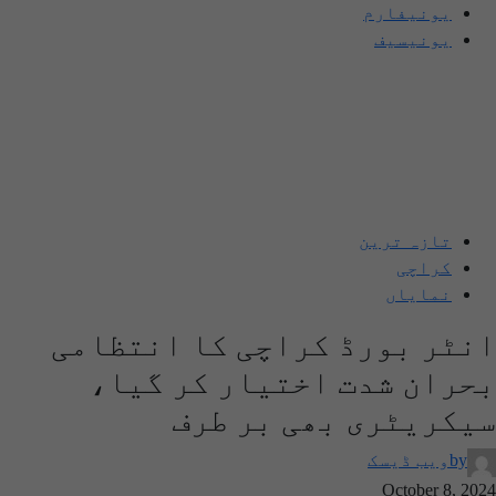
یونیفارم
یونیسیف
تازہ ترین
کراچی
نمایاں
انٹر بورڈ کراچی کا انتظامی
بحران شدت اختیار کر گیا،
سیکریٹری بھی بر طرف
by
ویب ڈیسک
October 8, 2024