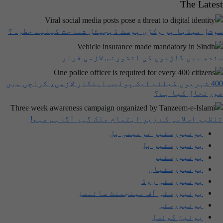
The Latest
سوشل میڈیا پر وکڑی پوسٹ ڈیجیٹل شناخت کیلیے خطرہ؟
سندھ میں گاڑیوں کی انشورنس لازمی قرار
400 شہریوں کیلئے ایک پولیس اہلکار لازمی، کراچی میں
صورتحال کیا ہے؟
تنظیم اسلامی کے زیرِ اہتمام ملک گیر آگاہی مہم!
یونیورسٹیز ترمیمی بل
یونیورسٹیز بل
یونیورسٹیز
یونیورسٹیاں
یونیورسٹی روڈ
یونیورسٹی آف مینجمنٹ سائنسز
یونیورسٹی
یونین کونسل