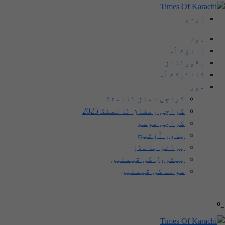
اردو
ہوم
اباؤٹ اَس
یڈورٹائز
کانٹیکٹ اَس
مور
کراچی نماز ٹائمنگ
کراچی رمضان ٹائمنگ 2025
کراچی موسم
پاور آؤٹیج
پرائز بانڈز
پیٹرول کی قیمتیں
سونے کی قیمتیں
-º